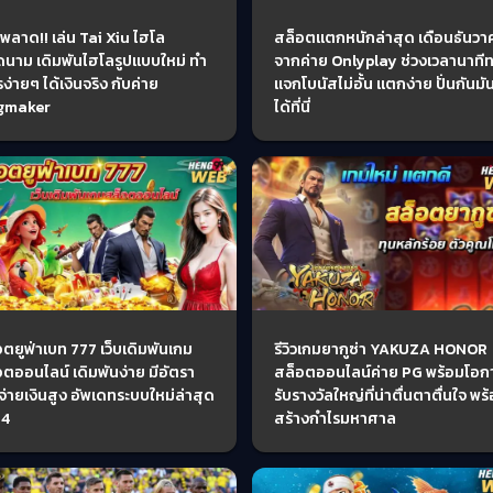
พลาด!! เล่น Tai Xiu ไฮโล
สล็อตแตกหนักล่าสุด เดือนธันวา
ยดนาม เดิมพันไฮโลรูปแบบใหม่ ทำ
จากค่าย Onlyplay ช่วงเวลานาที
ง่ายๆ ได้เงินจริง กับค่าย
แจกโบนัสไม่อั้น แตกง่าย ปั่นกันมั
gmaker
ได้ที่นี่
ตยูฟ่าเบท 777 เว็บเดิมพันเกม
รีวิวเกมยากูซ่า YAKUZA HONOR
อตออนไลน์ เดิมพันง่าย มีอัตรา
สล็อตออนไลน์ค่าย PG พร้อมโอก
จ่ายเงินสูง อัพเดทระบบใหม่ล่าสุด
รับรางวัลใหญ่ที่น่าตื่นตาตื่นใจ พร
24
สร้างกำไรมหาศาล