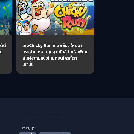
ด้ดี
เกมChicky Run เกมสล็อตใหม่มา
ม่
แรงค่าย PG สนุกสุดมันส์ โบนัสเพียบ
สัมผัสเกมแนวใหม่ก่อนใครที่เรา
เท่านั้น
คำค้นหา