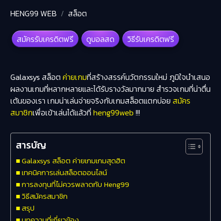
HENG99 WEB
สล็อต
สมัครรับเครดิตฟรี
ดูบอลสด
วิธีรับเครดิตฟรี
Galaxsys สล็อต
ค่ายเกม
ที่สร้างสรรค์นวัตกรรมใหม่ ภูมิใจนำเสนอ
ผลงานเกมที่หลากหลายและได้รับรางวัลมากมาย สำรวจเกมที่น่าตื่น
เต้นของเรา เกมน่าเล่นจ่ายจริงกับเกมสล็อตแตกบ่อย
สมัคร
สมาชิก
เพื่อเข้าเล่นได้แล้วที่
heng99web
!!!
สารบัญ
Galaxsys สล็อต ค่ายเกมเกมสุดฮิต
เทคนิคการเล่นสล็อตออนไลน์
การลงทุนที่ไม่ควรพลาดกับ Heng99
วิธีสมัครสมาชิก
สรุป
บทความที่เกี่ยวข้อง