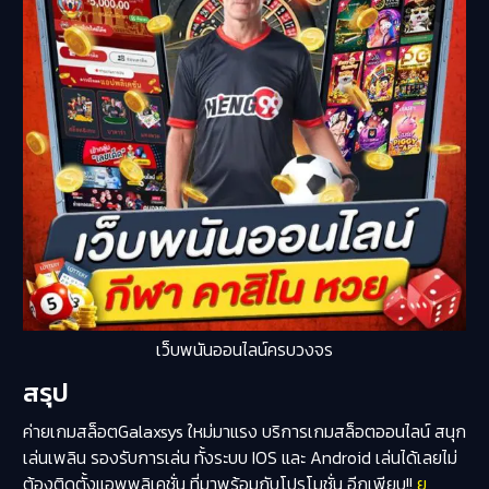
เว็บพนันออนไลน์ครบวงจร
สรุป
ค่ายเกมสล็อตGalaxsys ใหม่มาแรง บริการเกมสล็อตออนไลน์ สนุก
เล่นเพลิน รองรับการเล่น ทั้งระบบ IOS และ Android เล่นได้เลยไม่
ต้องติดตั้งแอพพลิเคชั่น ที่มาพร้อมกับโปรโมชั่น อีกเพียบ!!
ยู