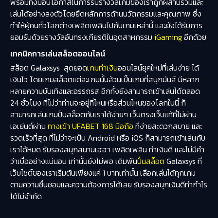
พร้อมทั้งมอบโอกาสในการรับรางวัลเกมของเราถูกผสานรวมและ
เล่นได้อย่างลงตัวโดยยึดหลักการด้านนวัตกรรมและคุณภาพ ซึ่ง
ทำให้ผู้คนทั่วโลกต่างเพลิดเพลินไปกับเกมเหล่านี้ และยังได้รับการ
ยอมรับด้วยรางวัลอันทรงเกียรติในอุตสาหกรรม
iGaming
อีกด้วย
เทคนิคการเล่นสล็อตออนไลน์
สล็อต Galaxsys สุดยอด
เกมทำเงิน
ออนไลน์ยุคใหม่ที่เล่นง่าย ได้
เงินไว โดยเกมสล็อตแต่ละเกมนั้นล้วนเป็นเกมที่สนุกมันส์ มีหลาก
หลายความบันเทิงและอรรถรส อีกทั้งยังสามารถเข้าเล่นได้ตลอด
24 ชั่วโมง ที่ไม่ว่าท่านจะอยู่ที่ไหนหรือส่วนไหนของโลกใบนี้ ก็
สามารถเล่นเกมปั่นสล็อตกับเราได้ง่ายๆ เว็บตรงเว็บแท้ที่ไม่ผ่าน
เอเย่นต์ผ่าน
ทางเข้า UFABET 168 มือถือ
ที่ง่ายสะดวกสบาย และ
รวดเร็วที่สุด ที่ไม่ว่าจะเป็น Android หรือ iOS ก็สามารถเข้าเล่นกับ
เราได้หมด รับรองสนุกสนานเฮฮา เพลิดเพลิน ทำเงินดี และไม่มีคำ
ว่าเบื่ออย่างแน่นอน เท่านั้นยังไม่พอ เดิมพัน
ปั่นสล็อต
Galaxsys ที่
เว็บไซต์ของเราเริ่มต้นเพียงแค่ 1 บาทเท่านั้น เลือกเล่นได้ทุกเกม
ตามความชื่นชอบและความต้องการได้เลย รับรองสนุกเงินดีทำกำไร
ได้ไม่จำกัด