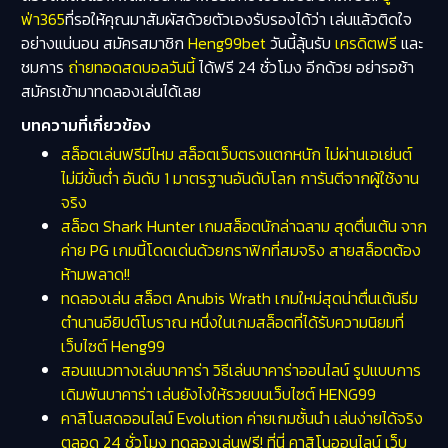
ฟ่า365
ที่รอให้คุณมาสัมผัสด้วยตัวเองรับรองได้ว่า เล่นแล้วติดใจ
อย่างแน่นอน สมัครสมาชิก
Heng99bet
วันนี้ลุ้นรับ
เครดิตฟรี
และ
ชมการ
ถ่ายทอดสดบอลวันนี้
ได้ฟรี 24 ชั่วโมง อีกด้วย อย่ารอช้า
สมัครเข้ามาทดลองเล่นได้เลย
บทความที่เกี่ยวข้อง
สล็อตเล่นฟรีมีไหม สล็อตเว็บตรงแตกหนัก ไม่ผ่านเอเย่นต์
ไม่มีขั้นต่ำ อันดับ 1 มาตรฐานอันดับโลก การันตีจากผู้ใช้งาน
จริง
สล็อต Shark Hunter เกมสล็อตนักล่าฉลาม สุดตื่นเต้น จาก
ค่าย PG เกมนี้โดดเด่นด้วยกราฟิกที่สมจริง สายสล็อตต้อง
ห้ามพลาด!!
ทดลองเล่น สล็อต Anubis Wrath เกมใหม่สุดน่าตื่นเต้นธีม
ตำนานอียิปต์โบราณ หนึ่งในเกมสล็อตที่ได้รับความนิยมที่
เว็บไซต์ Heng99
สอนแนวทางเล่นบาคาร่า วิธีเล่นบาคาร่าออนไลน์ รูปแบบการ
เดิมพันบาคาร่า เล่นยังไงให้รวยบนเว็บไซต์ HENG99
คาสิโนสดออนไลน์ Evolution ค่ายเกมชั้นนำ เล่นง่ายได้จริง
ตลอด 24 ชั่วโมง ทดลองเล่นฟรี! ที่นี่ คาสิโนออนไลน์ เว็บ