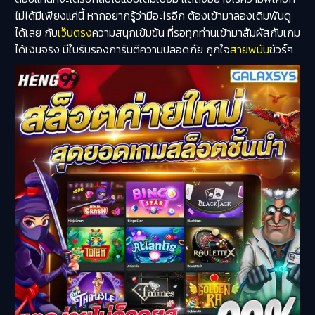
ไม่ได้มีเพียงแค่นี้ หากอยากรู้ว่ามีอะไรอีก ต้องเข้ามาลองเดิมพันดู
ได้เลย กับ
เว็บตรง
ความสนุกเข้มข้น ที่รอทุกท่านเข้ามาสัมผัสกับเกม
ได้เงินจริง มีใบรับรองการันตีความปลอดภัย ถูกใจ
สายพนัน
ชัวร์ๆ