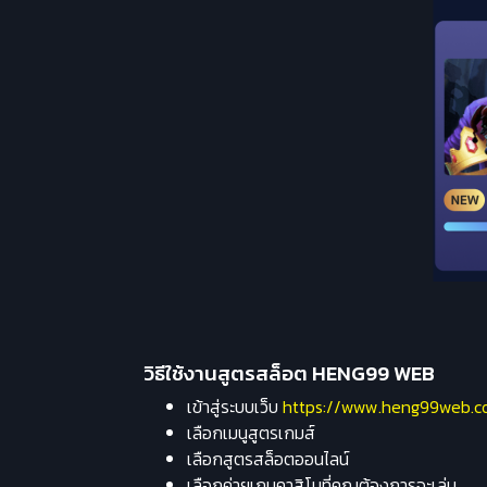
วิธีใช้งานสูตรสล็อต HENG99 WEB
เข้าสู่ระบบเว็บ
https://www.heng99web.
เลือกเมนูสูตรเกมส์
เลือกสูตรสล็อตออนไลน์
เลือกค่ายเกมคาสิโนที่คุณต้องการจะเล่น