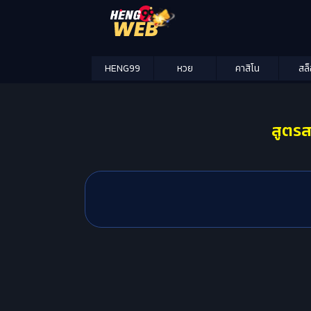
HENG99
หวย
คาสิโน
สล
สูตรส