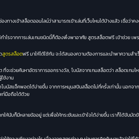
งทางเข้าสล็อตออนไลน์ว่าสามารถเข้าเล่นที่เว็บไหนได้บ้างแล้ว เชื่อว่าค
้ได้กำไรจากการเล่นเกมชนิดนี้ก็ต้องพึ่งพาอาศัย สูตรสล็อตฟรี เข้าช่วย เพร
ิด
สูตรสล็อต
ฟรี มาให้ได้ใช้กัน จะได้สนองความต้องการและนำพาความสำเร็
็อต ที่จะช่วยค้นหาอัตราการออกรางวัล, โบนัสจากเกมสล็อตว่า สล็อตเกมไห
ู้ใช้งาน
 ทำโบนัสแจ็คพอตได้ง่ายขึ้น จากการหมุนสปินสล็อตไม่กี่ครั้งเท่านั้น นอกจากน
พท์มือถือได้ด้วย
นับก็มีหลายข้ออยู่ แต่เพื่อให้กระชับและเข้าใจได้ง่ายขึ้น เราก็ได้จับมั
ว่าใช้ดวงเพียงอย่างไร เนื่องจากสูตรต่าง ๆ ผ่านการคิดค้นมาแล้วว่าใช้