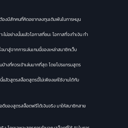
งต้องมีสักคนที่คิดอยากลงทุนเดิมพันในการหมุน
าะไม่อย่างนั้นแล้วโอกาสที่ชนะ โอกาสที่จะทำเงิน ทำ
จมาสู่จากการเล่นเกมนี้ของเหล่าสมาชิกเว็บ
นบ้างที่ควรเข้าเล่นมากที่สุด โดยโปรแกรมสูตร
ี้แล้วสูตรสล็อตสูตรนี้ไม่เพียงแค่ใช้งานได้กับ
ดข้อดีของสูตรสล็อตฟรีได้เงินจริง มาให้สมาชิกสาย
ได้จริง โดยเฉพาะสูตรการคำนวณสล็อตที่ใช้ AI ในการ