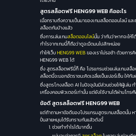
เดียวกัน
สูตรสล็อตฟรี HENG99 WEB คืออะไร
เมื่อทราบถึงความเป็นมาของเกมสล็อตออนไลน์ และช่อ
สล็อตกันบ้างแล้ว
ซึ่งการเล่นเกม
สล็อตออนไลน์
นั้น ว่ากันว่าหากจะให
กำไรจากเกมนี้ก็ถือว่าดูจะมืดมนไปสักหน่อย
ทำให้เว็บ
HENG99 WEB
ของเราไม่รอช้า ด้วยการค
HENG99 WEB ได้
ซึ่ง สูตรสล็อตฟรีนี้ก็ คือ โปรแกรมช่วยเล่นเกมสล
สล็อตนี้จะบอกอัตราชนะคิดเฉลี่ยเป็นเปอร์เซ็น ให้กับผ
ซึ่งสูตรโกงสล็อต AI ในปัจจุบันมีส่วนช่วยให้ผู้เล่น
เครื่องคอมพิวเตอร์เท่านั้น แต่ยังใช้งานได้ผ่านโทรศั
ข้อดี สูตรสล็อตฟรี HENG99 WEB
แต่ถ้าถามหาข้อดีของโปรแกรมสูตรเกมสล็อตนั้น หากให้
ปั่นสายหมุนได้รับทราบกันแล้วดังนี้
ช่วยทำกำไรได้มากขึ้น
แน่นอนว่าการมี
สูตรสล็อต
ในการเล่นย่อมดีก