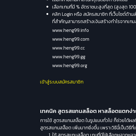
เลือกเกมที่มี % อัตราชนะสูงที่สุด (สูงสุด 10
คลิก Login หรือ สมัครสมาชิก ที่เว็บไซต์ด้า
ที่สำคัญสามารถสร้างเงินสร้างกำไรจากเกมสล็
www.heng99.info
www.heng99.com
www.heng99.cc
www.heng99.gg
www.heng99.org
เข้าสู่ระบบ
สมัครสมาชิก
เทคนิค สูตรสแกนสล็อต หาสล็อตแตกง่า
การใช้ สูตรสแกนสล็อต ในรูปแบบทั่วไป ก็ช่วยได้ผล
สูตรสแกนสล็อต เพิ่มมากยิ่งขึ้น เพราะวิธีนี้เป็นวิธี
ใช้ สูตรสแกนสล็อต เกมที่มีให้เลือกหลากหลาย เพ