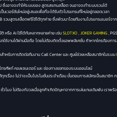
ินไป ซึ่งอาจจะทำให้ระบบของ สูตรสแกนสล็อต จนอาจจะทำระบบรวนได้
เวอร์ชันใหม่อยู่เสมอเพื่อที่จะได้รับตัวโปรแกรมที่ใหม่อยู่ตลอดเวลา
 รวมสูตรสล็อตฟรีใช้ได้ทุกค่าย ซึ่งพัฒนาโดยทีมงานโปรแกรมเมอร์จากเว
ิ หรือ Ai ใช้ได้กับหลากหลายค่าย เช่น
SLOTXO
,
JOKER GAMING
, PG
ารถใช้งานได้ผ่านมือถือ โดยไม่ต้องติดตั้งแอพพลิเคชั่น ถ้าหากใครต้องกา
างสำหรับการติดต่อทีมงาน Call Center และ ศูนย์ช่วยเหลือสมาชิกในระบบ
างโทรศัพท์ คอลเซนเตอร์ และ ช่องทางแชทของระบบออนไลน์
ทุกเรื่อง ไม่ว่าจะเป็นโปรโมชั่นประจำเดือน ขั้นตอนการสมัครเป็นสมาชิก กา
่วโมง ไม่ต้องกังวลเมื่อลูกค้าเกิดปัญหาจากการเล่นเกมเดิมพัน เราพร้อมด