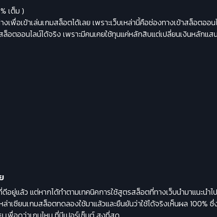
0% เต็ม )
นล่างเพื่อเข้าเล่นเกมสล็อตได้เลย เพราะเว็บเหล่านี้คือช่องทางเข้าสล็อต
อตออนไลน์ได้จริง เพราะมีคนเคยใช้ทุนแค่หลักสิบแต่เปลี่ยนเงินหลักแสนเ
ย
ที่ดีอยู่แล้ว แต่หากได้ทำตามเทคนิคการใช้สูตรสล็อตที่ทางเว็บนำมาแนะน
ที่เหล่าเซียนเกมสล็อตทดลองใช้มาแล้วและยืนยันว่าใช้ได้จริงเห็นผล 100% ซึ่
ื่อดูว่าเกมไหน ที่มีเปอร์เซ็นต์ สูงที่สุด