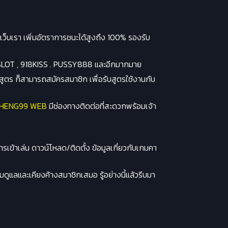
็บเรา เพิ่มอัตราการชนะได้สูงถึง 100% รองรับ
SLOT , 918KISS . PUSSY888 และอีกมากมาย
รสูตร ก็สามารถสมัครสมาชิก เพื่อรับสูตรใช้งานกับ
HENG99 WEB
มีช่องทางติดต่อที่สะดวกพร้อมเจ้า
รเข้าเล่น ดาวน์โหลด/ติดตั้ง ข้อมูลเกี่ยวกับเกมคา
ูแลและเคียงค้างสมาชิกเสมอ รู้อย่างนี้แล้วรีบมา