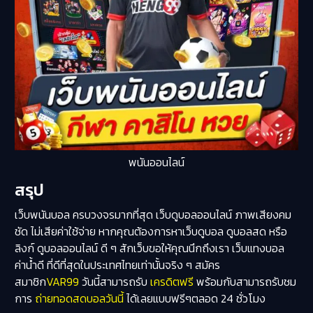
พนันออนไลน์
สรุป
เว็บพนันบอล ครบวงจรมากที่สุด เว็บดูบอลออนไลน์ ภาพเสียงคม
ชัด ไม่เสียค่าใช้จ่าย หากคุณต้องการหาเว็บดูบอล ดูบอลสด หรือ
ลิงก์ ดูบอลออนไลน์ ดี ๆ สักเว็บขอให้คุณนึกถึงเรา เว็บแทงบอล
ค่าน้ำดี ที่ดีที่สุดในประเทศไทยเท่านั้นจริง ๆ สมัคร
สมาชิก
VAR99
วันนี้สามารถรับ
เครดิตฟรี
พร้อมกับสามารถรับชม
การ
ถ่ายทอดสดบอลวันนี้
ได้เลยแบบฟรีๆตลอด 24 ชั่วโมง