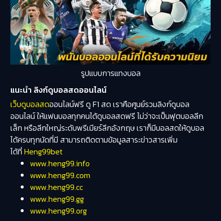
รูปแบบการแทงบอล
แนะนำ ลิงก์ดูบอลสดออนไลน์
เว็บดูบอลสด
ออนไลน์ฟรี ดู F1 สด เราคือศูนย์รวมลิงก์ดูบอล
ออนไลน์ ให้แฟนบอลทุกคนได้ดูบอลสดฟรี ไม่ว่าจะเป็นฟุตบอลลีก
เล็ก หรือลีกใหญ่ระดับพรีเมียร์ลีกอังกฤษ เราก็มีบอลสดให้ดูบอล
ได้ครบทุกนัดที่มี สามารถติดตามข้อมูลสาระข่าวสารเพิ่ม
ได้ที่
Heng99bet
www.heng99.info
www.heng99.com
www.heng99.cc
www.heng99.gg
www.heng99.org