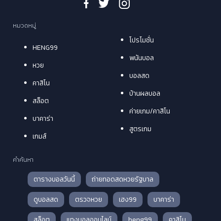
หมวดหมู่
โปรโมชั่น
HENG99
พนันบอล
หวย
บอลสด
คาสิโน
บ้านผลบอล
สล็อต
ค่ายเกม/คาสิโน
บาคาร่า
สูตรเกม
เกมส์
คำค้นหา
ตารางบอลวันนี้
ถ่ายทอดสดหวยรัฐบาล
ดูบอลสด
ตรวจหวย
เฮง99
บาคาร่า
สล็อต
แทงบอลออนไลน์
heng99
คาสิโน