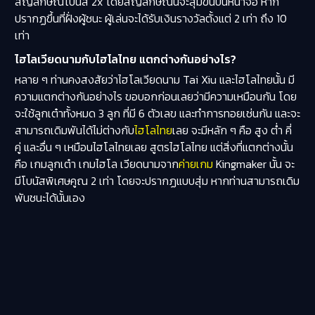
สัญลักษณ์โบนัส 2x โดยสัญลักษณ์นี้จะสุ่มขึ้นบนหน้าจอ หาก
ปรากฏขึ้นที่ฝั่งผู้ชนะ ผู้เล่นจะได้รับเงินรางวัลตั้งแต่ 2 เท่า ถึง 10
เท่า
ไฮโลเวียดนามกับไฮโลไทย แตกต่างกันอย่างไร?
หลาย ๆ ท่านคงสงสัยว่าไฮโลเวียดนาม Tai Xiu และไฮโลไทยนั้น มี
ความแตกต่างกันอย่างไร ขอบอกก่อนเลยว่ามีความเหมือนกัน โดย
จะใช้ลูกเต๋าทั้งหมด 3 ลูก ที่มี 6 ตัวเลข และทำการทอยเช่นกัน และจะ
สามารถเดิมพันได้ไม่ต่างกับ
ไฮโลไทย
เลย จะมีหลัก ๆ คือ สูง ต่ำ คี่
คู่ และอื่น ๆ เหมือนไฮโลไทยเลย สูตรไฮโลไทย แต่สิ่งที่แตกต่างนั้น
คือ เกมลูกเต๋า เกมไฮโล เวียดนามจาก
ค่ายเกม
Kingmaker นั้น จะ
มีโบนัสพิเศษคูณ 2 เท่า โดยจะปรากฏแบบสุ่ม หากท่านสามารถเดิม
พันชนะได้นั้นเอง