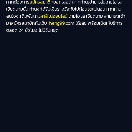
หากต้องการ
สมัครสมาชิก
บอกเลยว่าหากท่านเข้ามาเล่นเกมไฮโล
เวียดนามนั้น ท่านจะได้รับเงินรางวัลกับไปก้อนโตแน่นอน หากท่าน
สนใจจะเดิมพันเกม
คาสิโนออนไลน์
เกมไฮโล เวียดนาม สามารถเข้า
มาสมัครสมาชิกกับเว็บ
heng99
.com ได้เลย พร้อมเปิดให้บริการ
ตลอด 24 ชั่วโมง ไม่มีวันหยุด