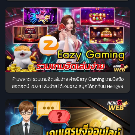
ห้ามพลาด! รวมเกมฮิตเล่นง่าย ค่ายEazy Gaming เกมมือถือ
ยอดฮิตปี 2024 เล่นง่าย ได้เงินจริง สนุกได้ทุกที่บน Heng99