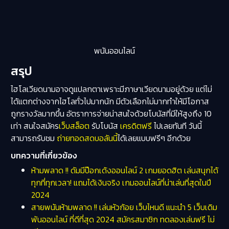
พนันออนไลน์
สรุป
ไฮโลเวียดนามอาจดูแปลกตาเพราะมีภาษาเวียดนามอยู่ด้วย แต่ไม่
ได้แตกต่างจากไฮโลทั่วไปมากนัก มีตัวเลือกไม่มากทำให้มีโอกาส
ถูกรางวัลมากขึ้น อัตราการจ่ายน่าสนใจด้วยโบนัสที่มีให้สูงถึง 10
เท่า สนใจสมัคร
เว็บสล็อต
รับโบนัส
เครดิตฟรี
ไปเลยทันที วันนี้
สามารถรับชม
ถ่ายทอดสดบอลันนี้
ได้เลยแบบฟรีๆ อีกด้วย
บทความที่เกี่ยวข้อง
ห้ามพลาด !! ดัมมีป๊อกเด้งออนไลน์ 2 เกมยอดฮิต เล่นสนุกได้
ทุกที่ทุกเวลา! แถมได้เงินจริง เกมออนไลน์ที่น่าเล่นที่สุดในปี
2024
สายพนันห้ามพลาด !! เล่นหัวก้อย เว็บไหนดี แนะนำ 5 เว็บเดิม
พันออนไลน์ ที่ดีที่สุด 2024 สมัครสมาชิก ทดลองเล่นฟรี ไม่