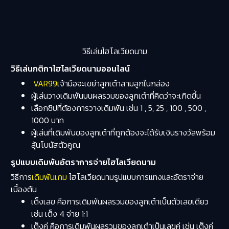
วิธีเล่นไฮโลเวียดนาม
วิธีเล่นกติกาไฮโลเวียดนามออนไลน์
VAR99
เจ้ามือจะเขย่าลูกเต๋าสามลูกในกล่อง
ผู้เล่นวางเดิมพันบนผลรวมของลูกเต๋าที่คิดว่าจะเกิดขึ้น
เลือกชิปที่ต้องการวางเดิมพัน เช่น 1 , 5, 25 , 100 , 500 ,
1000 บาท
ผู้เล่นที่เดิมพันของลูกเต๋าที่ถูกต้องจะได้รับเงินรางวัลพร้อม
ลุ้นโบนัสตัวคูณ
รูปแบบเดิมพันอัตราการจ่ายไฮโลเวียดนาม
วิธีการ
เดิมพันเกม
ไฮโลเวียดนามรูปแบบการแทงและอัตราจ่าย
เบื้องต้น
เต็งเลข คือการเดิมพันผลรวมของลูกเต๋าเป็นตัวเลขเดียว
เช่น เต็ง 4 จ่าย 1:1
เต็งคู่ คือการเดิมพันผลรวมของลูกเต๋าเป็นเลขคู่ เช่น เต็งคู่