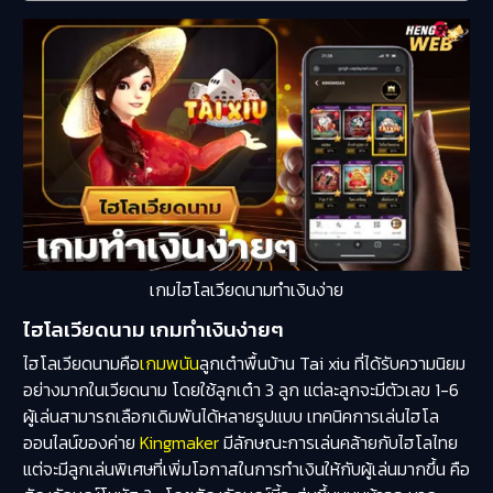
เกมไฮโลเวียดนามทำเงินง่าย
ไฮโลเวียดนาม เกมทำเงินง่ายๆ
ไฮโลเวียดนามคือ
เกมพนัน
ลูกเต๋าพื้นบ้าน Tai xiu ที่ได้รับความนิยม
อย่างมากในเวียดนาม โดยใช้ลูกเต๋า 3 ลูก แต่ละลูกจะมีตัวเลข 1-6
ผู้เล่นสามารถเลือกเดิมพันได้หลายรูปแบบ เทคนิคการเล่นไฮโล
ออนไลน์ของค่าย
Kingmaker
มีลักษณะการเล่นคล้ายกับไฮโลไทย
แต่จะมีลูกเล่นพิเศษที่เพิ่มโอกาสในการทำเงินให้กับผู้เล่นมากขึ้น คือ