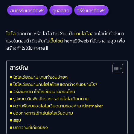
สมัครรับเครดิตฟรี
ดูบอลสด
วิธีรับเครดิตฟรี
ไฮโล
เวียดนาม หรือ ไฮโลTai Xiu เป็น
เกมไฮโล
ออนไลน์ที่กำลังมา
แรงในตอนนี้ เดิมพันกับ
เว็บไซต์
heng99web ที่อัตราจ่ายสูง เพื่อ
สร้างกำไรได้มหาศาล !!
สารบัญ
ไฮโลเวียดนาม เกมทำเงินง่ายๆ
ไฮโลเวียดนามกับไฮโลไทย แตกต่างกันอย่างไร?
วิธีเล่นกติกาไฮโลเวียดนามออนไลน์
รูปแบบเดิมพันอัตราการจ่ายไฮโลเวียดนาม
ความพิเศษของไฮโลเวียดนามของค่าย Kingmaker
ช่องทางการเข้าเล่นไฮโลเวียดนาม
สรุป
บทความที่เกี่ยวข้อง