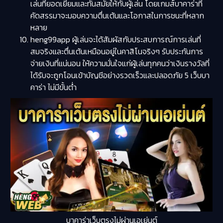
เล่นที่ยอดเยี่ยมและทันสมัยให้กับผู้เล่น โดยเกมส์บาคาร่าที่
คัดสรรมาจะมอบความตื่นเต้นและโอกาสในการชนะที่หลาก
หลาย
heng99app ผู้เล่นจะได้สัมผัสกับประสบการณ์การเล่นที่
สมจริงและตื่นเต้นเหมือนอยู่ในคาสิโนจริงๆ รับประกันการ
จ่ายเงินที่แน่นอน ให้ความมั่นใจแก่ผู้เล่นทุกคนว่าเงินรางวัลที่
ได้รับจะถูกโอนเข้าบัญชีอย่างรวดเร็วและปลอดภัย 5 เว็บบา
คาร่า ไม่มีขั้นต่ำ
บาคาร่าเว็บตรงไม่ผ่านเอเย่นต์