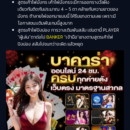
สูตรเค้าไพ่มังกร เค้าไพ่มังกรจะมีการออกรางวัลฝั่ง
เดียวกันติดกันประมาณ 4 – 5 ตา คล้ายกับความยาวของ
มังกร ถ้าลายไพ่ออกมาแบบนี้ ให้รีบแทงตามเลย เพราะมี
โอกาสชนะเดิมพันเกมนี้สูงมาก
สูตรเค้าไพ่ปิงปอง การวางเดิมพันสลับ เช่นตานี้ PLAYER
“ผู้เล่น”ตาต่อไป
BANKER
“เจ้ามือ”แทงตามสูตรเค้าไพ่
ปิงปอง สลับไปจนกว่าจะผิด แล้วหยุด