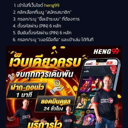
เข้าไปที่เว็บไซต์
heng99
คลิกเลือกที่เมนู “สมัครสมาชิก”
กรอก/ระบุ “ชื่อเข้าระบบ” ที่ต้องการ
ตั้งรหัสผ่าน (PIN) 6 หลัก
ยืนยันตั้งรหัสผ่าน (PIN) 6 หลัก
กรอก/ระบุ “เบอร์มือถือ” และเข้าเล่น ได้ทันที