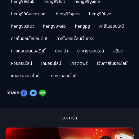
heng99club
heng99fun
heng99game
heng99Game.com
heng99guru
heng99live
heng99slot
heng99web
hengpg
คาสิโนออนไลน์
คาสิโนออนไลน์อันดับ1
คาสิโนออนไลน์เว็บตรง
ถ่ายทอดสดบอลวันนี้
บาคาร่า
บาคาร่าออนไลน์
สล็อต
หวยออนไลน์
เกมออนไลน์
เครดิตฟรี
เว็บคาสิโนออนไลน์
แทงบอลออนไลน์
แทงหวยออนไลน์
Share
บาคาร่า