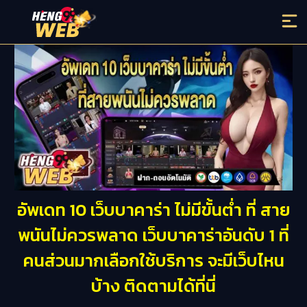
อัพเดท 10 เว็บบาคาร่า ไม่มีขั้นต่ำ ที่ สาย
พนันไม่ควรพลาด เว็บบาคาร่าอันดับ 1 ที่
คนส่วนมากเลือกใช้บริการ จะมีเว็บไหน
บ้าง ติดตามได้ที่นี่