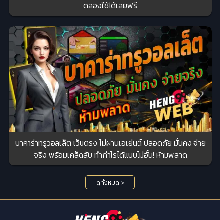
ดลองใช้ได้เลยฟรี
บาคาร่าทรูวอลเล็ต เว็บตรง ไม่ผ่านเอเย่นต์ ปลอดภัย มั่นคง จ่าย
จริง พร้อมเคล็ดลับ ทำกำไรได้แบบไม่อั้น! ห้ามพลาด
ดูทั้งหมด >