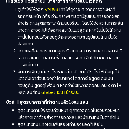
เหลือเชื่อ !! วิธีเอาชนะบาคาร่าที่ทำกำไรแบบไวที่สุด
ดูเค้าไพ่ให้ออก
VAR99
เค้าไพ่ดูง่าย ๆ จากการอ่านผลที่
ออกก่อนหน้า ก็คือ อ่านกราฟเกม ว่ามีรูปแบบการออกผลอ
ย่างไร ตามสูตรกราฟ ด้านบนวิธีชนะ โดยใช้จังหวะในการเล่น
บางตา อาจจะไม่ได้ออกผลมาในแนวสูตร หากไม่มั่นใจให้ผ่าน
ตานั้นไปก่อนแล้วคอยดูว่าผลจะออกมาในรูปแบบไหน มั่นใจ
ค่อยแทง
หากผลที่ออกตรงตามสูตรด้านบน สามารถแทงตามสูตรได้
เลย เมื่อเล่นตามสูตรเชื่อว่าสามารถทำเงินได้มากกว่าอาศัย
ดวงแน่นอน
จัดการเงินทุนกับกำไร หากเล่นแล้วชนะได้กำไร ให้เก็บทุนไว้
แล้วดึงเอาส่วนของกำไรมาแทงโดยการใช้สูตรเดินเงิน
ควบคู่กับ สูตรดูไพ่อื่น ๆ หากว่ายังแพ้ติดต่อกันเกิน 3 ตา ให้
หยุดเล่นก่อน
ufabet 168 เข้าระบบ
ชัวร์ !!! สูตรบาคาร่าที่ทำตามแล้วปังแน่นอน
สูตรแทงตามไพ่รอบก่อนหน้า ดูการออกผลในรอบก่อนหน้า
แล้วคาดเดาตัวอย่างการออกผล แล้วนำมาแทง ในตาถัดไป
สูตรแทงทบ แทงเดิมพันสองเท่าของยอดที่เสียไป