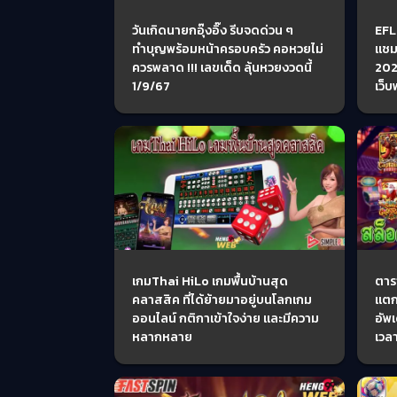
วันเกิดนายกอุ๊งอิ๊ง รีบจดด่วน ๆ
EFL
ทำบุญพร้อมหน้าครอบครัว คอหวยไม่
แชม
ควรพลาด !!! เลขเด็ด ลุ้นหวยงวดนี้
202
1/9/67
เว็
เกมThai HiLo เกมพื้นบ้านสุด
ตาร
คลาสสิค ที่ได้ย้ายมาอยู่บนโลกเกม
แตก
ออนไลน์ กติกาเข้าใจง่าย และมีความ
อัพ
หลากหลาย
เวลา