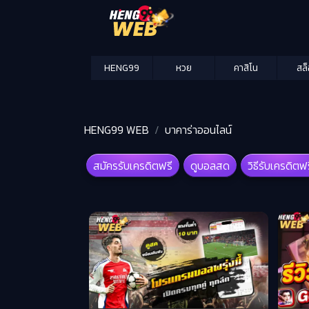
HENG99
หวย
คาสิโน
สล
HENG99 WEB
บาคาร่าออนไลน์
สมัครรับเครดิตฟรี
ดูบอลสด
วิธีรับเครดิตฟ