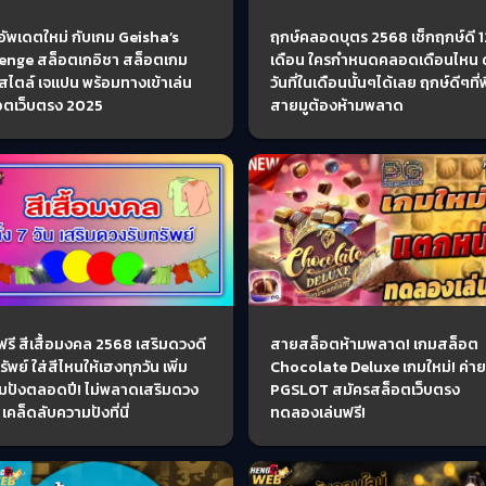
อัพเดตใหม่ กับเกม Geisha’s
ฤกษ์คลอดบุตร 2568 เช็กฤกษ์ดี 1
enge สล็อตเกอิชา สล็อตเกม
เดือน ใครกำหนดคลอดเดือนไหน ด
่สไตล์ เจแปน พร้อมทางเข้าเล่น
วันที่ในเดือนนั้นๆได้เลย ฤกษ์ดีๆที่พ
อตเว็บตรง 2025
สายมูต้องห้ามพลาด
ฟรี สีเสื้อมงคล 2568 เสริมดวงดี
สายสล็อตห้ามพลาด! เกมสล็อต
รัพย์ ใส่สีไหนให้เฮงทุกวัน เพิ่ม
Chocolate Deluxe เกมใหม่! ค่าย
มปังตลอดปี! ไม่พลาดเสริมดวง
PGSLOT สมัครสล็อตเว็บตรง
 เคล็ดลับความปังที่นี่
ทดลองเล่นฟรี!