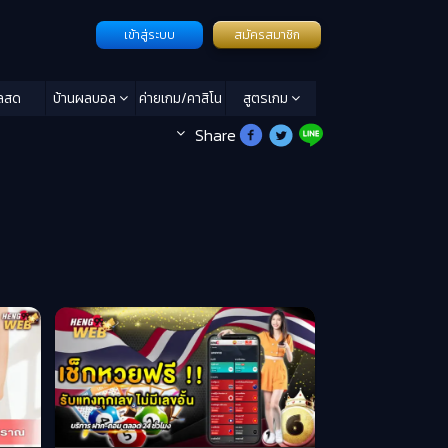
เข้าสู่ระบบ
สมัครสมาชิก
ลสด
บ้านผลบอล
ค่ายเกม/คาสิโน
สูตรเกม
Share