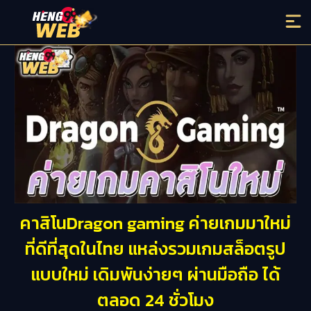
คาสิโนDragon gaming ค่ายเกมมาใหม่
ที่ดีที่สุดในไทย แหล่งรวมเกมสล็อตรูป
แบบใหม่ เดิมพันง่ายๆ ผ่านมือถือ ได้
ตลอด 24 ชั่วโมง