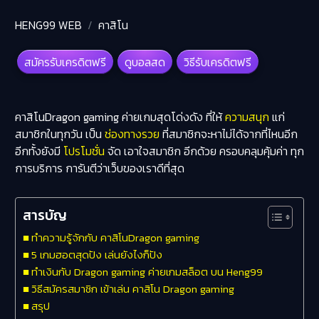
HENG99 WEB
คาสิโน
สมัครรับเครดิตฟรี
ดูบอลสด
วิธีรับเครดิตฟรี
คาสิโนDragon gaming ค่ายเกมสุดโด่งดัง ที่ให้
ความสนุก
แก่
สมาชิกในทุกวัน เป็น
ช่องทางรวย
ที่สมาชิกจะหาไม่ได้จากที่ไหนอีก
อีกทั้งยังมี
โปรโมชั่น
จัด เอาใจสมาชิก อีกด้วย ครอบคลุมคุ้มค่า ทุก
การบริการ การันตีว่าเว็บของเราดีที่สุด
สารบัญ
ทำความรู้จักกับ คาสิโนDragon gaming
5 เกมฮอตสุดปัง เล่นยังไงก็ปัง
ทำเงินกับ Dragon gaming ค่ายเกมสล็อต บน Heng99
วิธีสมัครสมาชิก เข้าเล่น คาสิโน Dragon gaming
สรุป