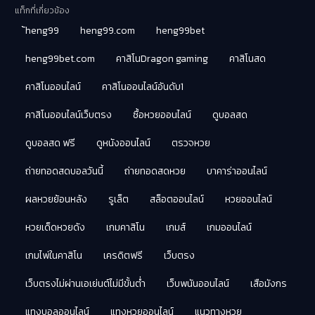
แท็กที่เกี่ยวข้อง
้heng99
heng99.com
heng99bet
heng99bet.com
คาสิโนDragon gaming
คาสิโนสด
คาสิโนออนไลน์
คาสิโนออนไลน์อันดับ1
คาสิโนออนไลน์เว็บตรง
ซื้อหวยออนไลน์
ดูบอลสด
ดูบอลสด ฟรี
ดูหนังออนไลน์
ตรวจหวย
ถ่ายทอดสดบอลวันนี้
ถ่ายทอดสดหวย
บาคาร่าออนไลน์
ผลหวยย้อนหลัง
รูเล็ต
สล็อตออนไลน์
หวยออนไลน์
หวยเด็ดหวยดัง
เกมคาสิโน
เกมส์
เกมออนไลน์
เกมไพ่ในคาสิโน
เครดิตฟรี
เว็บตรง
เว็บตรงไม่ผ่านเอเย่นต์ไม่มีขั้นต่ำ
เว็บพนันออนไลน์
เสือมังกร
แทงบอลออนไลน์
แทงหวยออนไลน์
แนวทางหวย