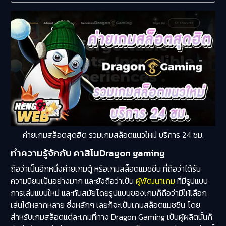
ค่ายเกมสล็อตสุดฮิต รวมเกมสล็อตแนวใหม่ บริการ 24 ชม.
ทำความรู้จักกับ คาสิโนDragon gaming
ถือว่าเป็นอีกหนึ่งค่ายเกมตู้ หรือเกมสล็อตแมชชีน ที่ถือว่าได้รับ
ความนิยมเป็นอย่างมาก และยังถือว่าเป็น
ผู้พัฒนาเกม
ที่มีรูปแบบ
การเล่นแบบใหม่ และทันสมัยโดยรูปแบบของเกมก็ถือว่ามีให้เลือก
เล่นได้หลากหลาย ซึ่งหลักๆ เลยก็จะเป็นเกมสล็อตแมชชีน โดย
สำหรับเกมสล็อตแต่ละเกมที่ทาง Dragon Gaming เป็นผู้ผลิตนั้นก็