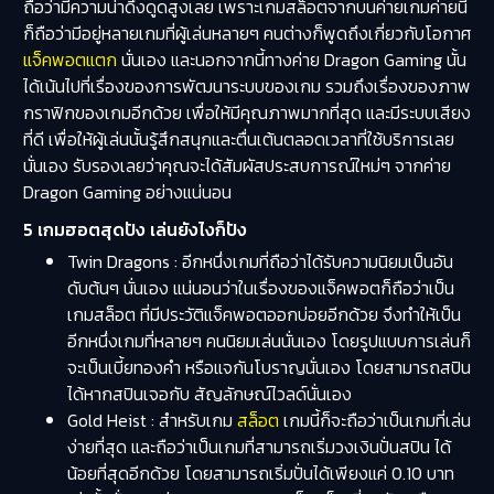
ถือว่ามีความน่าดึงดูดสูงเลย เพราะเกมสล็อตจากบนค่ายเกมค่ายนี้
ก็ถือว่ามีอยู่หลายเกมที่ผู้เล่นหลายๆ คนต่างก็พูดถึงเกี่ยวกับโอกาศ
แจ็คพอตแตก
นั่นเอง และนอกจากนี้ทางค่าย Dragon Gaming นั้น
ได้เน้นไปที่เรื่องของการพัฒนาระบบของเกม รวมถึงเรื่องของภาพ
กราฟิกของเกมอีกด้วย เพื่อให้มีคุณภาพมากที่สุด และมีระบบเสียง
ที่ดี เพื่อให้ผู้เล่นนั้นรู้สึกสนุกและตื่นเต้นตลอดเวลาที่ใช้บริการเลย
นั่นเอง รับรองเลยว่าคุณจะได้สัมผัสประสบการณ์ใหม่ๆ จากค่าย
Dragon Gaming อย่างแน่นอน
5 เกมฮอตสุดปัง เล่นยังไงก็ปัง
Twin Dragons
:
อีกหนึ่งเกมที่ถือว่าได้รับความนิยมเป็นอัน
ดับต้นๆ นั่นเอง แน่นอนว่าในเรื่องของแจ็คพอตก็ถือว่าเป็น
เกมสล็อต ที่มีประวัติแจ็คพอตออกบ่อยอีกด้วย จึงทำให้เป็น
อีกหนึ่งเกมที่หลายๆ คนนิยมเล่นนั่นเอง โดยรูปแบบการเล่นก็
จะเป็นเบี้ยทองคำ หรือแจกันโบราญนั่นเอง โดยสามารถสปิน
ได้หากสปินเจอกับ สัญลักษณ์ไวลด์นั่นเอง
Gold Heist
:
สำหรับเกม
สล็อต
เกมนี้ก็จะถือว่าเป็นเกมที่เล่น
ง่ายที่สุด และถือว่าเป็นเกมที่สามารถเริ่มวงเงินปั่นสปิน ได้
น้อยที่สุดอีกด้วย โดยสามารถเริ่มปั่นได้เพียงแค่ 0.10 บาท