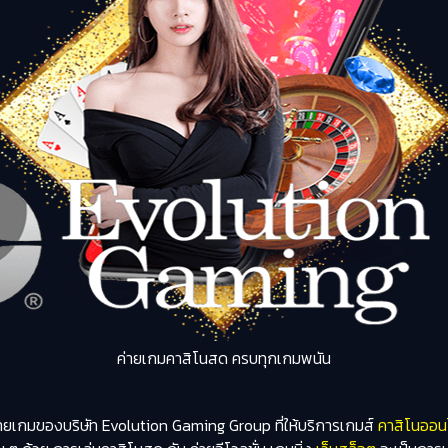
ค่ายเกมคาสิโนสด ครบทุกเกมพนัน
ายเกมของบริษัท Evolution Gaming Group ที่ให้บริการเกมส์
คาสิโนออน