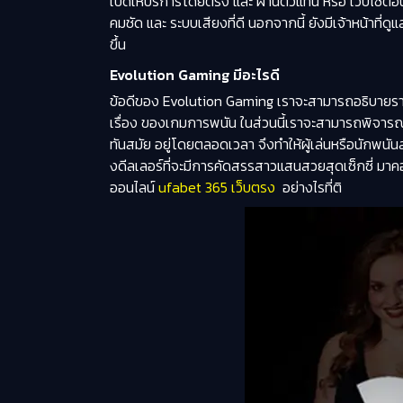
เปิดให้บริการโดยตรง และ ผ่านตัวแทน หรือ เว็บไซต์อื่
คมชัด และ ระบบเสียงที่ดี นอกจากนี้ ยังมีเจ้าหน้าที่
ขึ้น
Evolution Gaming มีอะไรดี
ข้อดีของ Evolution Gaming เราจะสามารถอธิบายรายล
เรื่อง ของเกมการพนัน ในส่วนนี้เราจะสามารถพิจาร
ทันสมัย อยู่โดยตลอดเวลา จึงทำให้ผู้เล่นหรือนักพน
งดีลเลอร์ที่จะมีการคัดสรรสาวแสนสวยสุดเซ็กซี่ มาค
ออนไลน์
ufabet 365 เว็บตรง
อย่างไรที่ติ