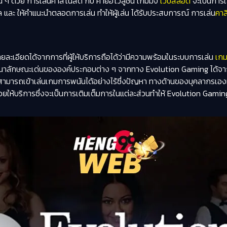
น ๆ ด้วย การเล่นคาสิโนสด กับ ค่ายอีโวลูชั่น เกมมิ่ง
เว็บสล็อต
จะเป็นการเ
ดูแล และ ให้คำแนะนำตลอดการเล่น ทำให้ผู้เล่น ได้รับประสบการณ์ การเล่น
คาส
ะเอียดได้จากการที่ผู้ให้บริการถือได้ว่ามีความพร้อมในระบบการเล่น
เก
ณาลักษณะเด่นขององค์ประกอบต่าง ๆ จากทาง Evolution Gaming ได้จากร
ันสามารถเข้าเล่นเกมการพนันได้อย่างไร้ซึ่งปัญหา ทางด้านของบุคลากรเอง
อยให้บริการซึ่งจะเป็นการเติมเต็มการในแต่ละส่วนทำให้ Evolution Gami