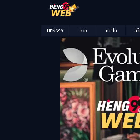
HENG99
หวย
คาสิโน
สล