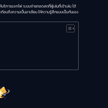
การแจกไพ่ ระบบถ่ายทอดสดที่ผู้เล่นที่เข้าเล่น ได้
น สะท้อนถึงความเป็นอาเซียน ให้ความรู้สึกแบบเป็นกันเอง