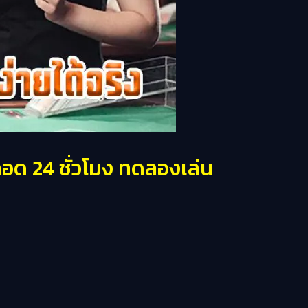
ลอด 24 ชั่วโมง ทดลองเล่น