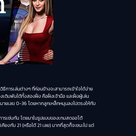
วิธีการเล่นต่างๆ ที่ค่อนข้างจะสามารถเข้าใจได้ง่าย
ิมพันได้ทั้งสองฝั่ง คือฝั่งเจ้ามือ และฝั่งผู้เล่น
ากหมายเลข 0-36 โดยหากลูกเหล็กหมุนลงไปตรงให้กับ
้บริการเช่นกัน โดยมาในรูปแบบของเกมสดออโต้
้เคียงกับ 21 (หรือได้ 21 เลย) มากที่สุดก็จะชนะไป แต่