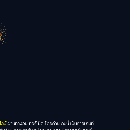
ไลน์
ผ่านทางอินเทอร์เน็ต โดยค่ายเกมนี้ เป็นค่ายเกมที่