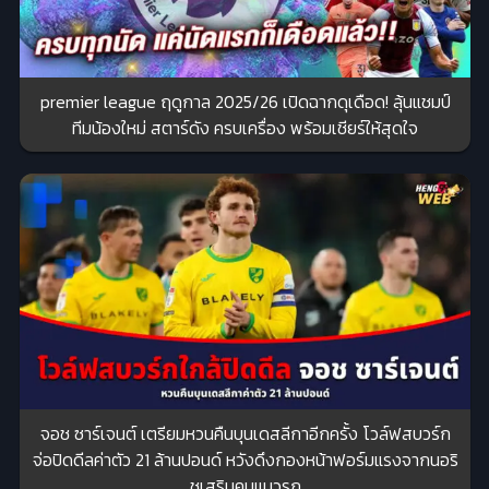
premier league ฤดูกาล 2025/26 เปิดฉากดุเดือด! ลุ้นแชมป์
ทีมน้องใหม่ สตาร์ดัง ครบเครื่อง พร้อมเชียร์ให้สุดใจ
จอช ซาร์เจนต์ เตรียมหวนคืนบุนเดสลีกาอีกครั้ง โวล์ฟสบวร์ก
จ่อปิดดีลค่าตัว 21 ล้านปอนด์ หวังดึงกองหน้าฟอร์มแรงจากนอริ
ชเสริมคมแนวรุก