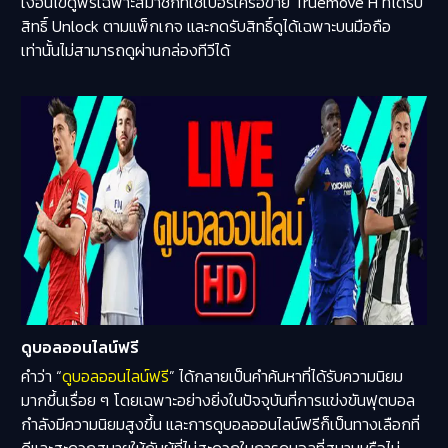
เงื่อนไขดูฟรีเฉพาะสมาชิกที่ใช้เบอร์เครือข่าย Truemove H ที่ได้รับ
สิทธิ์ Unlock ตามแพ็กเกจ และกดรับสิทธิ์ดูได้เฉพาะบนมือถือ
เท่านั้นไม่สามารถดูผ่านกล่องทีวีได้
ดูบอลออนไลน์ฟรี
คำว่า “
ดูบอลออนไลน์ฟรี
” ได้กลายเป็นคำค้นหาที่ได้รับความนิยม
มากขึ้นเรื่อย ๆ โดยเฉพาะอย่างยิ่งในปัจจุบันที่การแข่งขันฟุตบอล
กำลังมีความนิยมสูงขึ้น และการดูบอลออนไลน์ฟรีก็เป็นทางเลือกที่
ดีและสะดวกสบายให้กับผู้ที่ไม่สะดวกในการดูบอลที่สนามหรือไม่