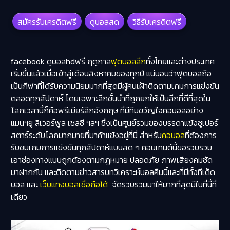
สมัครรับเครดิตฟรี
ดูบอลสด
วิธีรับเครดิตฟรี
facebook ดูบอลhdฟรี ฤดูกาล
ฟุตบอลลีก
ทั้งไทยและต่างประเทศ
เริ่มขึ้นแล้วเมื่อเข้าสู่เดือนสิงหาคมของทุกปี แน่นอนว่าฟุตบอลถือ
เป็นกีฬาที่ได้รับความนิยมมากที่สุดมีผู้คนเฝ้าติดตามเกมการแข่งขัน
ตลอดทุกสัปดาห์ โดยเฉพาะลีกชั้นนำที่ถูกยกให้เป็นลีกที่ดีที่สุดใน
โลกเวลานี้ก็คือพรีเมียร์ลีกอังกฤษ ที่มีทีมขวัญใจคอบอลอย่าง
แมนฯยู ลิเวอร์พูล เชลซี ฯลฯ ซึ่งเป็นศูนย์รวมของบรรดาแข้งซูเปอร์
สตาร์ระดับโลกมากมายที่มาค้าแข้งอยู่ที่นี่ สำหรับ
คอบอล
ที่ต้องการ
รับชมเกมการแข่งขันทุกสัปดาห์แบบสด ๆ คอนเทนต์นี้ขอรวบรวม
เอาช่องทางแบบถูกต้องตามกฎหมาย ปลอดภัย ภาพเสียงคมชัด
มาฝากกัน และติดตามข่าวสารบทวิเคราะห์บอลคืนนี้และที่มีทั้งทีเด็ด
บอล และ
เว็บแทงบอลเชื่อถือได้
จัดรวบรวมมาให้มากที่สุดมีในที่นี้ที่
เดียว