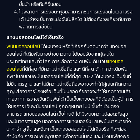
ชั้นนำ หรือทีมที่ชื่นชอบ
ไม่พลาดการแข่งขัน: ผู้ชมสามารถชมการแข่งขันในเวลาจริง
ได้ ไม่ว่าจะเป็นการแข่งขันในลีกใด ไม่ต้องกังวลเกี่ยวกับการ
พลาดการแข่งขัน
แทงบอลออนไลน์ได้เงินจริง
พนันบอลออนไลน์
ได้เงินจริง หรือที่เรียกกันติดปากว่า แทงบอล
ออนไลน์ ที่เดิมพันมาอย่างยาวนาน ได้ยอมรับจากผู้เล่นใน
ประเทศไทย และ ทั่วโลก การเลือกวางเดิมพัน กับ เว็บ
แทงบอล
ออนไลน์
ที่ดีที่สุด ที่มีความน่าเชื่อถือ และ ดีที่สุด ถ้าหากว่าเดิมพัน
กีฬาไปกับเว็บพนันบอลออนไลน์ที่ดีที่สุด 2022 ได้เงินจริง เว็บอื่นที่
ไม่มีมาตรฐาน และ ไม่มีความน่าเชื่อถือพอาจจะทำให้ผู้เล่นเกิดความ
สูญเสียจาการโกงหรือ เว็บที่ไม่ปลอดภัยอาจจะทำให้เกิดความเสีย
หายจากการวางเงินเดิมพันได้ เป็นเว็บแทงบอลที่ดีต้องเป็นผู้นำการ
ให้บริการ เว็บพนันออนไลน์ ถูกกฎหมาย ไม่มี ขั้นต่ำ เว็บตรง
สามารถ แทงบอลออนไลน์ เว็บไหนดี ได้ มีระบบความปลอดภัยสูง
และมีมาตรฐานสูง นอกจากกาารแทงบอลยัง เกมพนันมากมายทั้ง
บาคาร่า รูเล็ต และอื่นๆ เว็บแทงบอลออนไลน์ได้เงินจริง ที่จะต้อง
คำนึงถึง การเดิมพันฟุตบอล เพื่อความมั่นคง และ มีเงินเพียงพอ