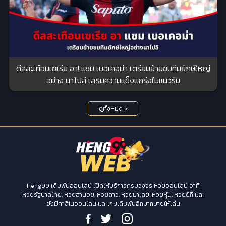
ดีลสะเทือนเซเรีย อา! แซม เบอเคอม่า เตรียมย้ายซบทีมยักษ์ใหญ่
อย่าง นาโปลี เสริมความแข็งแกร่งในแนวรับ
ดูทั้งหมด >
Heng99 เดิมพันออนไลน์ เปิดให้บริการครบวงจร หวยออนไลน์ อาทิ
หวยรัฐบาลไทย, หวยฮานอย, หวยลาว, หวยมาเลย์, หวยหุ้น, หวยยี่กี และ
ยังมีคาสิโนออนไลน์ และเกมเดิมพันอีกมากมายให้เล่น