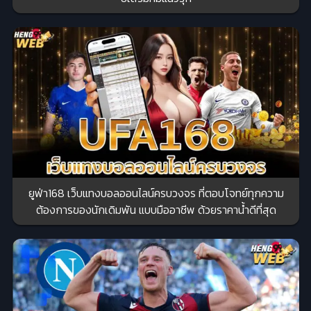
ยูฟ่า168 เว็บแทงบอลออนไลน์ครบวงจร ที่ตอบโจทย์ทุกความ
ต้องการของนักเดิมพัน แบบมืออาชีพ ด้วยราคาน้ำดีที่สุด