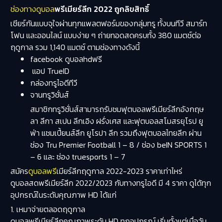
ช่องทางดูบอล
พรีเมียร์ลีก 2022 ถูกลิขสิทธิ์
เชียร์กันแบบจุใจผ่านทุกแพลตฟอร์มของกลุ่มทรู ทั้งบนทีวี สมาร์ท
โฟน และออนไลน์ แบบง่าย ๆ ถ่ายทอดสดครบทั้ง 380 แมตช์ต่อ
ฤดูกาล รวม 1,140 แมตช์ ตามช่องทางดังนี้
facebook ดูบอลhdฟรี
แอป TrueID
กล่องทรูไอดีทีวี
จานทรูวิชั่นส์
สมาชิกทรูวิชั่นส์สามารถรับชมฟุตบอลพรีเมียร์ลีกอังกฤษ
ลา ลีกา สเปน ลีกเอิง ฝรั่งเศส และฟุตบอลสโมสรยุโรป ยู
ฟ่า แชมเปี้ยนส์ลีก ยูโรปา ลีก รวมถึงฟุตบอลไทยลีก ผ่าน
ช่อง Tru Premier Football 1 – 8 / ช่อง beIN SPORTS 1
– 6 และ ช่อง truesports 1 – 7
สมัคร
ดูบอลพรี
เมียร์ลีกฤดูกาล 2022-2023 ราคาเท่าไหร่
ดูบอลสดพรีเมียร์ลีก 2022/2023 กับทางทรูไอดี มี 4 ราคา ดูได้ทุก
อุปกรณ์ในระดับคุณภาพ HD ได้แก่
1. เหมาจ่ายตลอดฤดูกาล
ดูบอลพรีเมียร์ลีกคุณภาพระดับ HD ทุกอุปกรณ์ เริ่มตั้งแต่เมื่อวัน