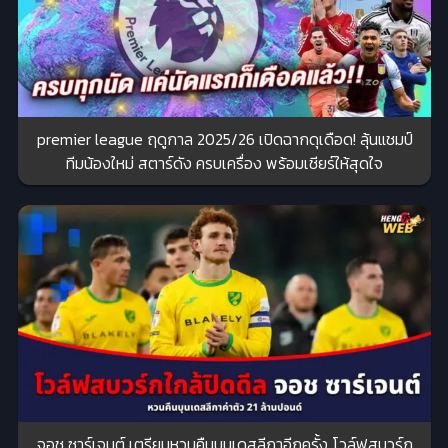
premier league ฤดูกาล 2025/26 เปิดฉากดุเดือด! ลุ้นแชมป์
ทีมน้องใหม่ สตาร์ดัง ครบเครื่อง พร้อมเชียร์ให้สุดใจ
จอช ซาร์เจนต์ เตรียมหวนคืนบุนเดสลีกาอีกครั้ง โวล์ฟสบวร์ก