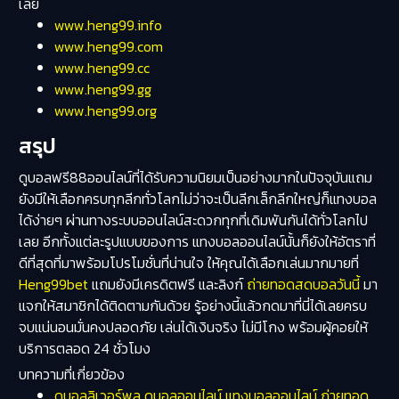
เลย
www.heng99.info
www.heng99.com
www.heng99.cc
www.heng99.gg
www.heng99.org
สรุป
ดูบอลฟรี88ออนไลน์ที่ได้รับความนิยมเป็นอย่างมากในปัจจุบันแถม
ยังมีให้เลือกครบทุกลีกทั่วโลกไม่ว่าจะเป็นลีกเล็กลีกใหญ่ก็แทงบอล
ได้ง่ายๆ ผ่านทางระบบออนไลน์สะดวกทุกที่เดิมพันกันได้ทั่วโลกไป
เลย อีกทั้งแต่ละรูปแบบของการ แทงบอลออนไลน์นั้นก็ยังให้อัตราที่
ดีที่สุดที่มาพร้อมโปรโมชั่นที่น่านใจ ให้คุณได้เลือกเล่นมากมายที่
Heng99bet
แถมยังมีเครดิตฟรี และลิงก์
ถ่ายทอดสดบอลวันนี้
มา
แจกให้สมาชิกได้ติดตามกันด้วย รู้อย่างนี้แล้วกดมาที่นี่ได้เลยครบ
จบแน่นอนมั่นคงปลอดภัย เล่นได้เงินจริง ไม่มีโกง พร้อมผู้คอยให้
บริการตลอด 24 ชั่วโมง
บทความที่เกี่ยวข้อง
ดูบอลลิเวอร์พลู ดูบอลออนไลน์ แทงบอลออนไลน์ ถ่ายทอด