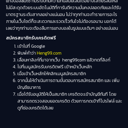
แทงบอลauto ที่มีระบบที่มีความทันสมัยเล่นได้อย่างเสถียรลื่นไหล
ไม่มีสะดุดด้วยระบบอัตโนมัติที่การันตีความมั่นคงปลอดภัยและได้รับ
มาตรฐานระดับสากลอย่างแน่นอน ไม่ว่าทุกท่านจะทำรายการอะไร
ภายในเว็บไซต์ก็จะสะดวกและรวดเร็วทันใจไม่ต้องรอนาน บอกได้
เลยว่าทุกท่านจะต้องลืมการแทงบอลในรูปแบบเดิมๆ อย่างแน่นอน
สมัครสมาชิกรับเครดิตฟรี
เข้าไปที่ Google
พิมพ์คำว่า
Heng99.com
เลื่อนหาลิงก์ที่มาจากเว็บ heng99com แล้วกดที่ลิงก์
ไปที่เมนูสมัครรับเครดิตฟรี เข้าหน้าเว็บหลัก
เมื่อเข้าเว็บหลักให้คลิกเมนูสมัครสมาชิก
จากนั้นให้ดำเนินการตามขั้นตอนการสมัครสมาชิก และ เพิ่ม
บัญชีธนาคาร
เมื่อได้รับอนุมัติให้เป็นสมาชิก เครดิตจะเข้าบัญชีทันที โดย
สามารถตรวจสอบยอดเครดิต ด้วยการกดเข้าที่โปรไฟล์ และ
ดูที่ช่องเครดิตได้เลย