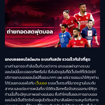
แทงบอลออนไลน์auto ระบบทันสมัย รวดเร็วทันใจที่สุด
บางท่านอาจจะกำลังเป็นกังวลว่าการ แทงบอลผ่านทางระบบ
ออนไลน์นั้นจะปลอดภัยหรือไม่ ซึ่งในปัจจุบันก็มีเว็บไซต์ที่ได้เปิดให้
บริการแทงบอลออนไลน์ที่เยอะมากๆ เลย แต่เราขอแนะนำให้ทุกท่าน
ได้ร่วมแทงบอลไปกับ
เว็บบอล
ระบบเว็บตรงที่มีมาตรฐานในระดับ
สากล และแต่ละการพนันที่เราได้คัดเลือกหรือจัดสรรออกมาให้ทุก
ท่านนั้นก็จะมีคุณภาพอย่างแน่นอน ซึ่งถ้าใครชื่นชอบการแทงบอล
ออนไลน์เป็นชีวิตจิตใจอยู่แล้วต้องเข้ามาสัมผัสความสนุกไปกับการ