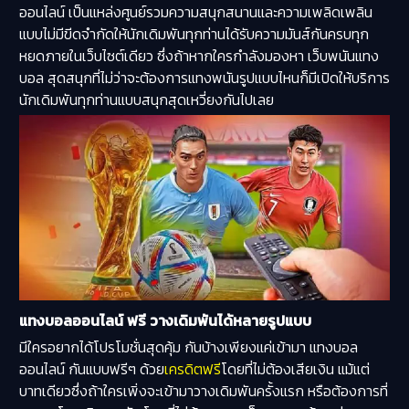
ออนไลน์ เป็นแหล่งศูนย์รวมความสนุกสนานและความเพลิดเพลิน
แบบไม่มีขีดจำกัดให้นักเดิมพันทุกท่านได้รับความมันส์กันครบทุก
หยดภายในเว็บไซต์เดียว ซึ่งถ้าหากใครกำลังมองหา เว็บพนันแทง
บอล สุดสนุกที่ไม่ว่าจะต้องการแทงพนันรูปแบบไหนก็มีเปิดให้บริการ
นักเดิมพันทุกท่านแบบสนุกสุดเหวี่ยงกันไปเลย
แทงบอลออนไลน์ ฟรี วางเดิมพันได้หลายรูปแบบ
มีใครอยากได้โปรโมชั่นสุดคุ้ม กันบ้างเพียงแค่เข้ามา แทงบอล
ออนไลน์ กันแบบฟรีๆ ด้วย
เครดิตฟรี
โดยที่ไม่ต้องเสียเงิน แม้แต่
บาทเดียวซึ่งถ้าใครเพิ่งจะเข้ามาวางเดิมพันครั้งแรก หรือต้องการที่