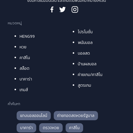
ยังมีคาสิโนออนไลน์ และเกมเดิมพันอีกมากมายให้เล่น
หมวดหมู่
โปรโมชั่น
HENG99
พนันบอล
หวย
บอลสด
คาสิโน
บ้านผลบอล
สล็อต
ค่ายเกม/คาสิโน
บาคาร่า
สูตรเกม
เกมส์
คำค้นหา
แทงบอลออนไลน์
ถ่ายทอดสดหวยรัฐบาล
บาคาร่า
ตรวจหวย
คาสิโน