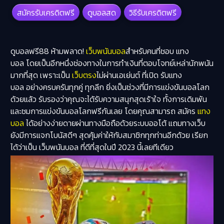
สมัครรับเครดิตฟรี
ดูบอลสด
วิธีรับเครดิตฟรี
ดูบอลฟรี88 ห้ามพลาด!
เว็บพนันบอล
สำหรับคนที่ชอบ แทง
บอล โดยเป็นอีกหนึ่งช่องทางในการทำเงินที่ตอบโจทย์เหล่านักพนัน
มากที่สุด เพราะเป็น
เว็บตรง
ไม่ผ่านเอเย่นต์ ที่เปิด รับแทง
บอล อย่างครบครันทุกคู่ ทุกลีก ยิ่งเป็นช่วงที่มีการแข่งขันบอลโลก
ด้วยแล้ว รับรองว่าคุณจะได้รับความสนุกสุดเร้าใจ ทั้งการเดิมพัน
และชมการแข่งขันบอลโลกฟรีกันเลย โดยคุณสามารถ สมัคร
แทง
บอล
ได้อย่างง่ายดายผ่านทางมือถือด้วยระบบออโต้ แถมทางเว็บ
ยังมีการแจกโบนัสดีๆ สุดคุ้มค่าให้กับสมาชิกทุกท่านอีกด้วย เรียก
ได้ว่าเป็น เว็บพนันบอล ที่ดีที่สุดในปี 2023 นี้เลยทีเดียว