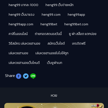
heng99 บาทละ 1000
heng99 เว็บจ่ายหนัก
heng99 เว็บมาแรง
heng99.com
heng99app
heng99app.com
heng99bet
heng99bet.com
คาสิโนออนไลน์
ถ่ายทอดสดบอลวันนี้
ยู ฟ่า สล็อต แตกบ่อย
วิธีสมัคร เล่นหวยฮานอย
สมัครเว็บไซต์
เครดิตฟรี
เล่นหวยฮานอย
เล่นหวยฮานอยยังไงให้ถูก
เล่นหวยฮานอยเว็บไหนดี
เว็บยูฟ่าเบท
Share
หวย