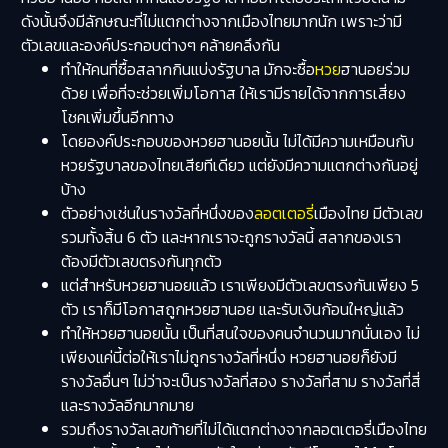
ดังนั้นจึงมีลักษณะที่ไม่แตกต่างจากเมืองไทยมากนัก เพราะว่ามี
ตัวเลขและองค์ประกอบต่างๆ คล้ายคลึงกัน
ทำให้คนที่ซื้อสลากกินแบ่งรัฐบาล มักจะซื้อ
หวย
ฮานอยร่วม
ด้วย เพื่อที่จะช่วยเพิ่มโอกาส ให้เรามีรายได้จากการเสี่ยง
โชคเพิ่มขึ้นอีกทาง
โดยองค์ประกอบของหวยฮานอยนั้น ไม่ได้มีความเหมือนกับ
หวยรัฐบาลของไทยเสียทีเดียว แต่ยังมีความแตกต่างกันอยู่
บ้าง
ตัวอย่างเช่นในรางวัลที่หนึ่งของ
ลอตเตอรี่
เมืองไทย มีตัวเลข
รวมทั้งสิ้น 6 ตัว และหากเราจะถูกรางวัลนี้ สลากของเรา
ต้องมีตัวเลขตรงกันทุกตัว
แต่สำหรับหวยฮานอยแล้ว เราเพียงมีตัวเลขตรงกันเพียง 5
ตัว เราก็มีโอกาสถูกหวยฮานอย และรับเงินก้อนใหญ่แล้ว
ทำให้หวยฮานอยนั้น เป็นที่สนใจของคนจำนวนมากนั่นเอง ไม่
เพียงแค่นี้ต่อให้เราไม่ถูกรางวัลที่หนึ่ง หวยฮานอยก็ยังมี
รางวัลอื่นๆ ไม่ว่าจะเป็นรางวัลที่สอง รางวัลที่สาม รางวัลที่สี่
และรางวัลอีกมากมาย
รวมถึงรางวัลเลขท้ายที่ไม่ได้แตกต่างจากลอตเตอรี่เมืองไทย