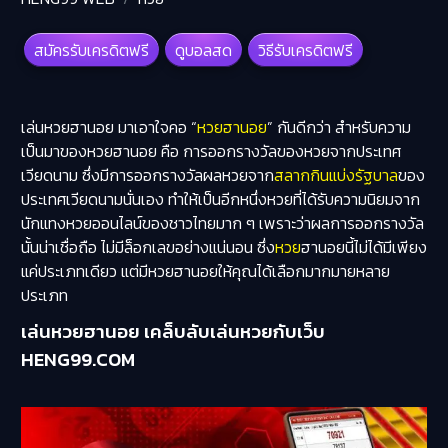
สมัครรับเครดิตฟรี
ดูบอลสด
วิธีรับเครดิตฟรี
เล่นหวยฮานอย มาเอาใจคอ “
หวยฮานอย
” กันดีกว่า สำหรับความ
เป็นมาของหวยฮานอย คือ การออกรางวัลของหวยจากประเทศ
เวียดนาม ซึ่งมีการออกรางวัลผลหวยจาก
สลากกินแบ่งรัฐบาล
ของ
ประเทศเวียดนามนั่นเอง ทำให้เป็นอีกหนึ่งหวยที่ได้รับความนิยมจาก
นักแทงหวยออนไลน์ของชาวไทยมาก ๆ เพราะว่าผลการออกรางวัล
นั้นน่าเชื่อถือ ไม่มีล็อกเลขอย่างแน่นอน ซึ่ง
หวย
ฮานอยนี้ไม่ได้มีเพียง
แค่ประเภทเดียว แต่มีหวยฮานอยให้คุณได้เลือกมากมายหลาย
ประเภท
เล่นหวยฮานอย เคล็บลับเล่นหวยกับเว็บ
HENG99.COM