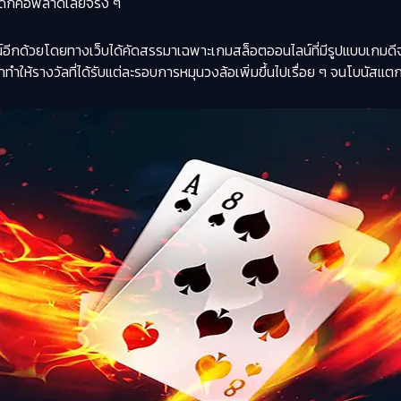
ลาดก็คือพลาดเลยจริง ๆ
์อีกด้วยโดยทางเว็บได้คัดสรรมาเฉพาะเกมสล็อตออนไลน์ที่มีรูปแบบเกมดี
้รางวัลที่ได้รับแต่ละรอบการหมุนวงล้อเพิ่มขึ้นไปเรื่อย ๆ จนโบนัสแตก เ