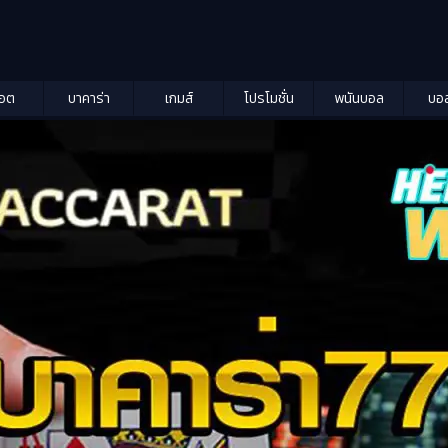
็อต
บาคาร่า
เกมส์
โปรโมชั่น
พนันบอล
บอ