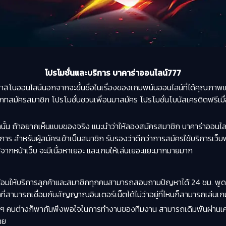
โปรโมชั่นและบริการ บาคาร่าออนไลน์777
าสิโนออนไลน์นอกจากจะขึ้นชื่อในเรื่องของเกมพนันออนไลน์ที่ได้คุณภาพแล
ระเภทสมัครสมาชิก โปรโมชั่นชวนเพื่อนมาสมัคร โปรโมชั่นโบนัสเครดิตฟรีเมื
ท่านั้น ถ้าอยากเห็นแบบของจริง แนะนำว่าให้ลองสมัครสมาชิก บาคาร่าออนไล
ิการ สำหรับผู้สมัครเข้าเป็นสมาชิก รับรองว่าดีกว่าการสมัครใช้บริการเว็บ
จากหน้าเว็บ จะมีเนื้อหาเยอะ และเกมให้เล่นเยอะแยะมากมายมาก
ร้อมให้บริการลูกค้าและสมาชิกทุกคนสามารถสอบถามปัญหาได้ 24 ชม. พูดจาดี
่สามารถเชื่อมกับสัญญาณอินเตอร์เน็ตได้ไม่ว่าอยู่ที่ไหนก็สามารถเล่นเกม
ๆ คนต่างก็พากันพึงพอใจในการทำงานของทีมงาน สามารถเดิมพันผ่านเครื่
าย