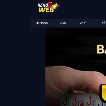
HENG99
หวย
คาสิโน
สล