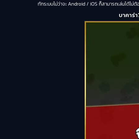
ทักระบบไม่ว่าจะ Android / iOS ก็สามารถเล่นได้ไม่ต้
บาคาร่า