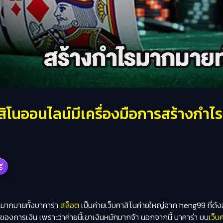
สิโนออนไลน์มีเครื่องมือการสร้างกำ
รี
นมากมายทั้งบาคาร่า
สล็อต
เป็นค่ายเว็บคาสิโนค่ายใหญ่จาก
heng99
ที่ด
งของการเงิน เพราะว่าค่ายนี้เขาเงินหนักมากจ้า นอกจากนี้
บาคาร่า
บน
เว็บ