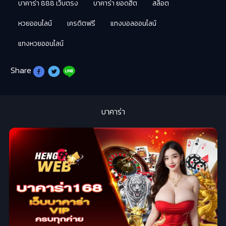
บาคาร่า 888 เว็บตรง
บาคาร่า ยอดฮิต
สล็อต
หวยออนไลน์
เครดิตฟรี
แทงบอลออนไลน์
แทงหวยออนไลน์
Share
บาคาร่า