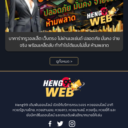
บาคาร่าทรูวอลเล็ต เว็บตรง ไม่ผ่านเอเย่นต์ ปลอดภัย มั่นคง จ่าย
จริง พร้อมเคล็ดลับ ทำกำไรได้แบบไม่อั้น! ห้ามพลาด
ดูทั้งหมด >
Heng99 เดิมพันออนไลน์ เปิดให้บริการครบวงจร หวยออนไลน์ อาทิ
หวยรัฐบาลไทย, หวยฮานอย, หวยลาว, หวยมาเลย์, หวยหุ้น, หวยยี่กี และ
ยังมีคาสิโนออนไลน์ และเกมเดิมพันอีกมากมายให้เล่น