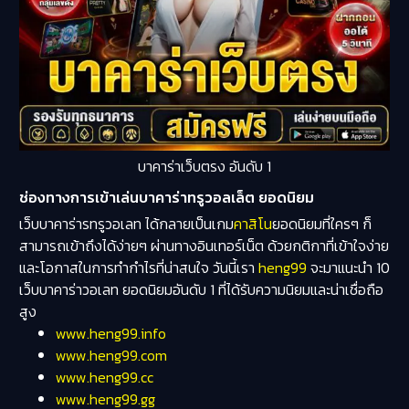
บาคาร่าเว็บตรง อันดับ 1
ช่องทางการเข้าเล่นบาคาร่าทรูวอลเล็ต ยอดนิยม
เว็บบาคาร่ารทรูวอเลท ได้กลายเป็นเกม
คาสิโน
ยอดนิยมที่ใครๆ ก็
สามารถเข้าถึงได้ง่ายๆ ผ่านทางอินเทอร์เน็ต ด้วยกติกาที่เข้าใจง่าย
และโอกาสในการทำกำไรที่น่าสนใจ วันนี้เรา
heng99
จะมาแนะนำ 10
เว็บบาคาร่าวอเลท ยอดนิยมอันดับ 1 ที่ได้รับความนิยมและน่าเชื่อถือ
สูง
www.heng99.info
www.heng99.com
www.heng99.cc
www.heng99.gg