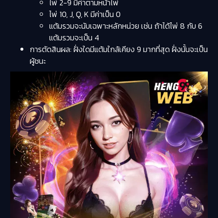
ไพ่ 2-9 มีค่าตามหน้าไพ่
ไพ่ 10, J, Q, K มีค่าเป็น 0
แต้มรวมจะนับเฉพาะหลักหน่วย เช่น ถ้าได้ไพ่ 8 กับ 6
แต้มรวมจะเป็น 4
การตัดสินผล:
ฝั่งใดมีแต้มใกล้เคียง 9 มากที่สุด ฝั่งนั้นจะเป็น
ผู้ชนะ