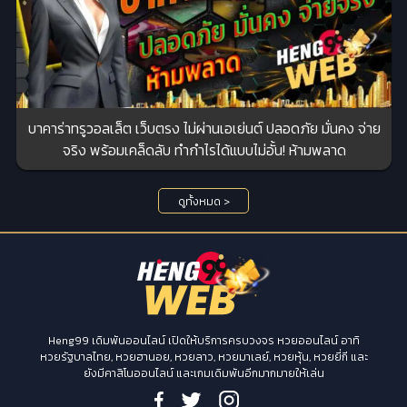
บาคาร่าทรูวอลเล็ต เว็บตรง ไม่ผ่านเอเย่นต์ ปลอดภัย มั่นคง จ่าย
จริง พร้อมเคล็ดลับ ทำกำไรได้แบบไม่อั้น! ห้ามพลาด
ดูทั้งหมด >
Heng99 เดิมพันออนไลน์ เปิดให้บริการครบวงจร หวยออนไลน์ อาทิ
หวยรัฐบาลไทย, หวยฮานอย, หวยลาว, หวยมาเลย์, หวยหุ้น, หวยยี่กี และ
ยังมีคาสิโนออนไลน์ และเกมเดิมพันอีกมากมายให้เล่น