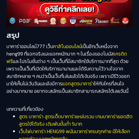
สรุป
บาคาร่าออนไลน์777 เว็บ
คาสิโนออนไลน์
เป็นอีกเว็บหนึ่งจาก
heng99 ที่แจกจริงและแจกหนักมาก ๆ ในเรื่องของโบนัส
เครดิต
ฟรี
และโปรโมชั่นต่าง ๆ เป็นเว็บที่มีสมาชิกใช้บริการมากที่สุด ด้วย
เพราะเป็นเว็บที่เปิดให้บริการมานานและได้รับความไว้วางใจจาก
สมาชิกหลาย ๆ คนว่าเป็นเว็บที่เล่นแล้วได้เงินจริง เพราะมีรีวิวออก
มาให้เห็นไม่เว้นวันและยังมีการ
แจกสูตรบาคาร่า
ให้กับใครที่สนใจ
อย่างมากมาย อยากจะสมัครเป็นสมาชิกสามารถสมัครได้เลยวันนี้
บทความที่เกี่ยวข้อง
สูตร บาคาร่า สูตรเด็ดบาคาร่าแหล่งรวม เกมบาคาร่ายอดฮิต
สูตรใช้ได้จริง เดิมพันขั้นต่ำ 5บาท
เว็บไพ่บาคาร่า HENG99 พนันบาคาร่าครบทุกค่าย มีให้เลือก
หลายห้อง แจกหนักทุกวัน