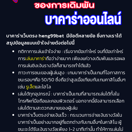
บาคาร่าเว็บตรง heng99bet มีข้อดีหลายข้อ ซึ่งทางเราได้
สรุปข้อมูลแบบเข้าใจง่ายดังต่อไปนี้
กติกาการเล่นเข้าใจง่าย : เริ่มจากข้อเท่าไหร่ จบที่ข้อเท่าไหร่
การ
เล่นบาคาร่า
ถือว่าง่ายมาก เพียงแค่วางเดิมพันและรอผล
การเล่นชิงเงินรางวัลก็สามารถทำได้แล้ว
ภาวะการชนะของผู้เล่นสูง : เกมบาคาร่าเป็นเกมที่โอกาสการ
ชนะรอบๆคือ 50/50 ซึ่งถือว่าสูงเมื่อเทียบกับเกมคาสิโนอื่นๆ
เช่น
รูเล็ต
และไฮโล
เล่นได้ทุกอุปกรณ์ : บาคาร่าเป็นเกมที่สามารถเล่นได้ทั้งใน
โทรศัพท์มือถือและคอมพิวเตอร์ นอกจากนี้ยังสามารถเลือก
เล่นได้ตามสะดวกสบายของผู้เล่น
บาคาร่าเว็บตรงจ่ายเงินเร็ว : กระบวนการจ่ายเงินรางวัลใน
บาคาร่าเป็นอย่างมากอยู่ที่แตกต่างกับเกมอื่นๆในคาสิโน ผู้
ชนะจะได้รับเงินรางวัลเพียง 1-2 นาทีเท่านั้น ทำให้การเล่นไม่