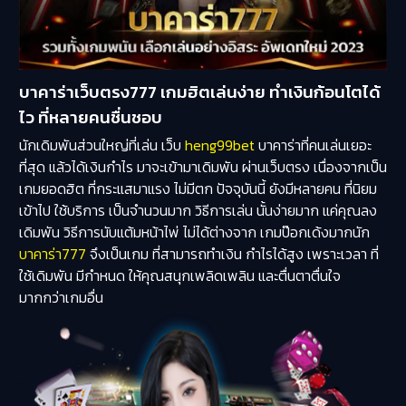
บาคาร่าเว็บตรง777 เกมฮิตเล่นง่าย ทำเงินก้อนโตได้
ไว ที่หลายคนชื่นชอบ
นักเดิมพันส่วนใหญ่ที่เล่น เว็บ
heng99bet
บาคาร่าที่คนเล่นเยอะ
ที่สุด แล้วได้เงินกำไร มาจะเข้ามาเดิมพัน ผ่านเว็บตรง เนื่องจากเป็น
เกมยอดฮิต ที่กระแสมาแรง ไม่มีตก ปัจจุบันนี้ ยังมีหลายคน ที่นิยม
เข้าไป ใช้บริการ เป็นจำนวนมาก วิธีการเล่น นั้นง่ายมาก แค่คุณลง
เดิมพัน วิธีการนับแต้มหน้าไพ่ ไม่ได้ต่างจาก เกมป๊อกเด้งมากนัก
บาคาร่า777
จึงเป็นเกม ที่สามารถทำเงิน กำไรได้สูง เพราะเวลา ที่
ใช้เดิมพัน มีกำหนด ให้คุณสนุกเพลิดเพลิน และตื่นตาตื่นใจ
มากกว่าเกมอื่น