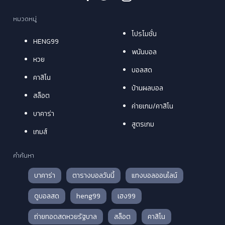
หมวดหมู่
โปรโมชั่น
HENG99
พนันบอล
หวย
บอลสด
คาสิโน
บ้านผลบอล
สล็อต
ค่ายเกม/คาสิโน
บาคาร่า
สูตรเกม
เกมส์
คำค้นหา
บาคาร่า
ตารางบอลวันนี้
แทงบอลออนไลน์
ดูบอลสด
heng99
เฮง99
ถ่ายทอดสดหวยรัฐบาล
สล็อต
คาสิโน