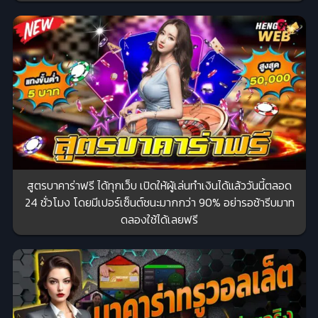
สูตรบาคาร่าฟรี ได้ทุกเว็บ เปิดให้ผู้เล่นทำเงินได้แล้ววันนี้ตลอด
24 ชั่วโมง โดยมีเปอร์เซ็นต์ชนะมากกว่า 90% อย่ารอช้ารีบมาท
ดลองใช้ได้เลยฟรี