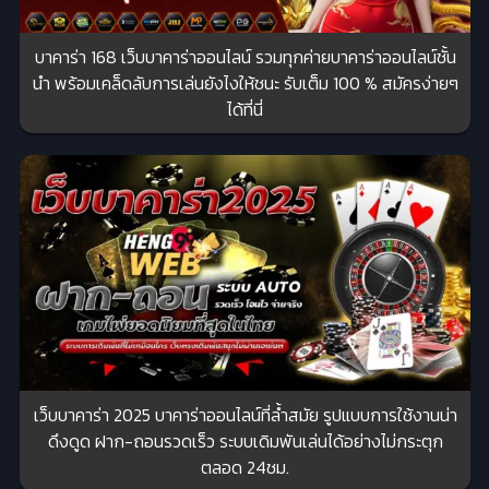
บาคาร่า 168 เว็บบาคาร่าออนไลน์ รวมทุกค่ายบาคาร่าออนไลน์ชั้น
นำ พร้อมเคล็ดลับการเล่นยังไงให้ชนะ รับเต็ม 100 % สมัครง่ายๆ
ได้ที่นี่
เว็บบาคาร่า 2025 บาคาร่าออนไลน์ที่ล้ำสมัย รูปแบบการใช้งานน่า
ดึงดูด ฝาก-ถอนรวดเร็ว ระบบเดิมพันเล่นได้อย่างไม่กระตุก
ตลอด 24ชม.