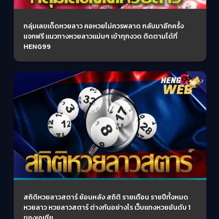
กลุ่มเลขเด็ดหวยลาว คอหวยไม่ควรพลาด กลับมาอีกครั้ง
แจกฟรี แนวทางหวยลาวแม่นๆ เข้าทุกงวด ติดตามได้ที่
HENG99
สถิติหวยลาวสตาร์ ย้อนหลัง สถิติ รายเดือน รายปีทั้งหมด
หวยลาว หวยลาวสตาร์ ต่างกันอย่างไร เว็บแทงหวยอันดับ 1
ของเอเชีย