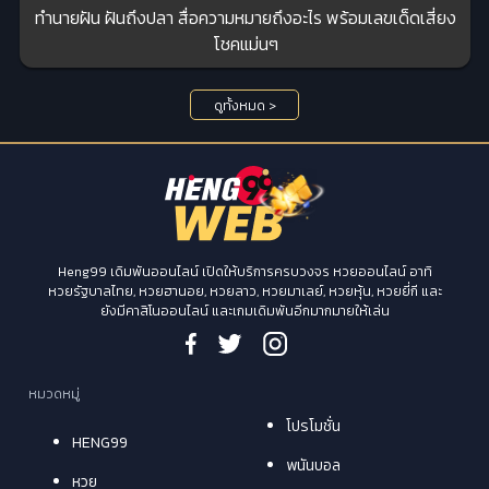
ทำนายฝัน ฝันถึงปลา สื่อความหมายถึงอะไร พร้อมเลขเด็ดเสี่ยง
โชคแม่นๆ
ดูทั้งหมด >
Heng99 เดิมพันออนไลน์ เปิดให้บริการครบวงจร หวยออนไลน์ อาทิ
หวยรัฐบาลไทย, หวยฮานอย, หวยลาว, หวยมาเลย์, หวยหุ้น, หวยยี่กี และ
ยังมีคาสิโนออนไลน์ และเกมเดิมพันอีกมากมายให้เล่น
หมวดหมู่
โปรโมชั่น
HENG99
พนันบอล
หวย