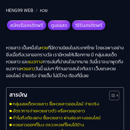
HENG99 WEB
หวย
สมัครรับเครดิตฟรี
ดูบอลสด
วิธีรับเครดิตฟรี
หวยลาว เป็นหนึ่งใน
หวย
ที่มีความนิยมในประเทศไทย โดยเฉพาะอย่าง
ยิ่งเมื่อถึงเวลาออกรางวัล เรามีหวยให้เลือกทาย มี กลุ่มเลขเด็ด
หวยลาว และ
แนวทาง
การเล่นที่น่าสนใจมากมาย วันนี้เราจะมาพูดถึง
แนวทาง
หวยลาว
วันนี้ แม่นๆ ที่ท่านอาจสนใจกับเรา เว็บแทงหวย
ออนไลน์ จ่ายจริง จ่ายเต็ม ไม่มีโกง ต้องที่นี่เลย
สารบัญ
กลุ่มเลขเด็ดหวยลาว ซื้อหวยลาวออนไลน์ จ่ายจริง
อัตราการจ่ายหวยลาวตัว หรือหวยชุดลาว
ทำไมถึงต้องแทง ซื้อหวยลาว ผ่านช่องทางออนไลน์
หวยลาวออกกี่โมง ตรวจหวยที่ไหนได้บ้าง