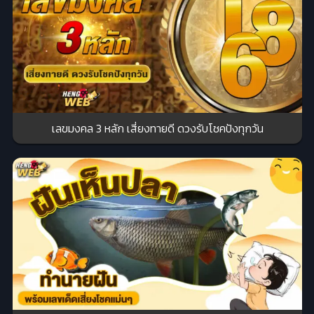
เลขมงคล 3 หลัก เสี่ยงทายดี ดวงรับโชคปังทุกวัน