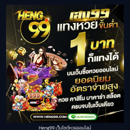
Heng99 เว็บไซต์หวยออนไลน์