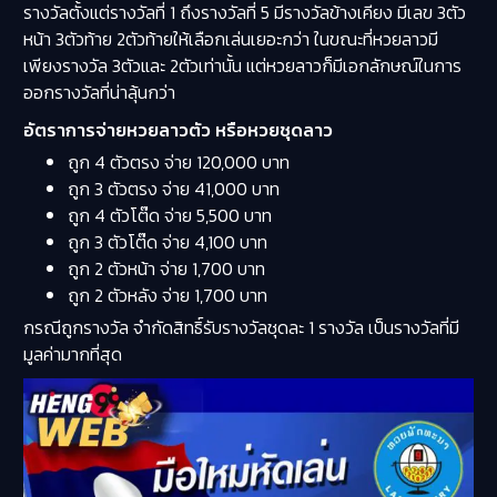
รางวัลตั้งแต่รางวัลที่ 1 ถึงรางวัลที่ 5 มีรางวัลข้างเคียง มีเลข 3ตัว
หน้า 3ตัวท้าย 2ตัวท้ายให้เลือกเล่นเยอะกว่า ในขณะที่หวยลาวมี
เพียงรางวัล 3ตัวและ 2ตัวเท่านั้น แต่หวยลาวก็มีเอกลักษณ์ในการ
ออกรางวัลที่น่าลุ้นกว่า
อัตราการจ่ายหวยลาวตัว หรือหวยชุดลาว
ถูก 4 ตัวตรง จ่าย 120,000 บาท
ถูก 3 ตัวตรง จ่าย 41,000 บาท
ถูก 4 ตัวโต๊ด จ่าย 5,500 บาท
ถูก 3 ตัวโต๊ด จ่าย 4,100 บาท
ถูก 2 ตัวหน้า จ่าย 1,700 บาท
ถูก 2 ตัวหลัง จ่าย 1,700 บาท
กรณีถูกรางวัล จำกัดสิทธิ์รับรางวัลชุดละ 1 รางวัล เป็นรางวัลที่มี
มูลค่ามากที่สุด