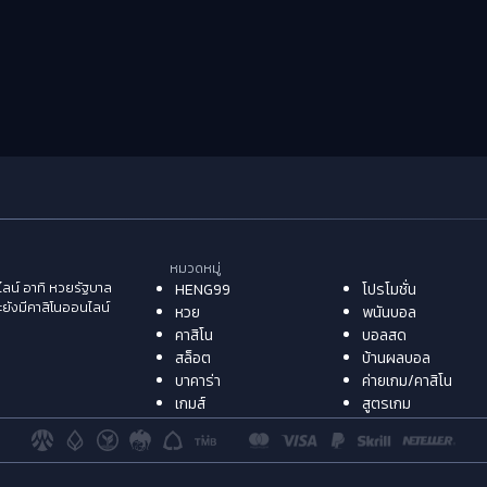
หมวดหมู่
ลน์ อาทิ หวยรัฐบาล
HENG99
โปรโมชั่น
ะยังมีคาสิโนออนไลน์
หวย
พนันบอล
คาสิโน
บอลสด
สล็อต
บ้านผลบอล
บาคาร่า
ค่ายเกม/คาสิโน
เกมส์
สูตรเกม