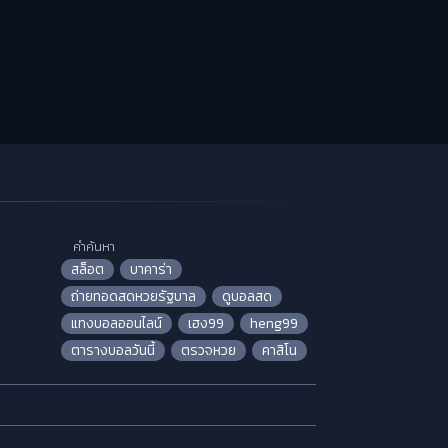
คำค้นหา
สล็อต
บาคาร่า
ถ่ายทอดสดหวยรัฐบาล
ดูบอลสด
แทงบอลออนไลน์
เฮง99
heng99
ตารางบอลวันนี้
ตรวจหวย
คาสิโน