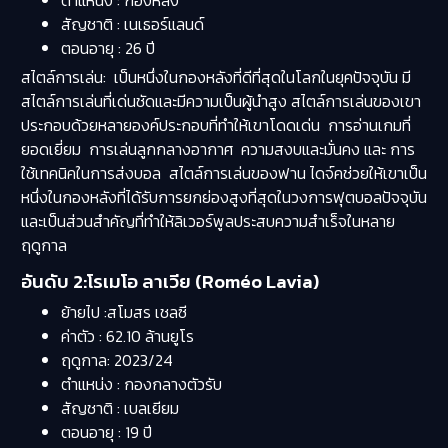
สัญชาติ : เนเธอร์แลนด์
ตอนอายุ : 26 ปี
สไตล์การเล่น: เป็นหนึ่งในกองหลังที่ดีที่สุดในโลกในยุคปัจจุบัน มี
สไตล์การเล่นที่เด่นชัดและมีความเป็นผู้นำสูง สไตล์การเล่นของเขา
ประกอบด้วยหลายองค์ประกอบที่ทำให้เขาโดดเด่น การอ่านเกมที่
ยอดเยี่ยม การเล่นลูกกลางอากาศ ความสงบและมั่นคง และ การ
ใช้เทคนิคในการส่งบอล สไตล์การเล่นของฟาน ไดจ์คช่วยให้เขาเป็น
หนึ่งในกองหลังที่ได้รับการยกย่องสูงที่สุดในวงการฟุตบอลปัจจุบัน
และเป็นส่วนสำคัญที่ทำให้ลิเวอร์พูลประสบความสำเร็จในหลาย
ฤดูกาล
อันดับ 2:โรเมโอ ลาเวีย (Roméo Lavia)
ย้ายไป :สโมสร เชลซี
ค่าตัว : 62.10 ล้านยูโร
ฤดูกาล: 2023/24
ตำแหน่ง : กองกลางตัวรับ
สัญชาติ : เบลเยียม
ตอนอายุ : 19 ปี