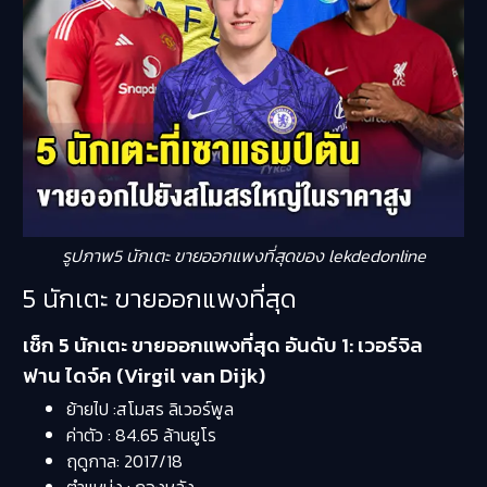
รูปภาพ5 นักเตะ ขายออกแพงที่สุดของ lekdedonline
5 นักเตะ ขายออกแพงที่สุด
เช็ก 5 นักเตะ ขายออกแพงที่สุด อันดับ 1: เวอร์จิล
ฟาน ไดจ์ค (Virgil van Dijk)
ย้ายไป :สโมสร ลิเวอร์พูล
ค่าตัว : 84.65 ล้านยูโร
ฤดูกาล: 2017/18
ตำแหน่ง : กองหลัง