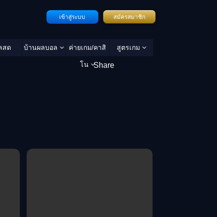
เข้าสู่ระบบ
สมัครสมาชิก
ลสด
บ้านผลบอล
ค่ายเกม/คาสิโน
สูตรเกม
Share