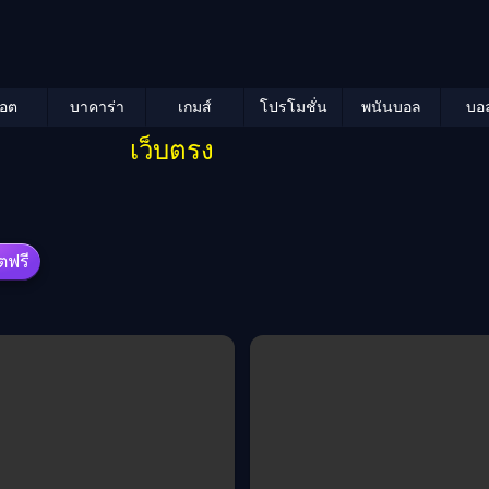
็อต
บาคาร่า
เกมส์
โปรโมชั่น
พนันบอล
บอ
เว็บตรง
รี