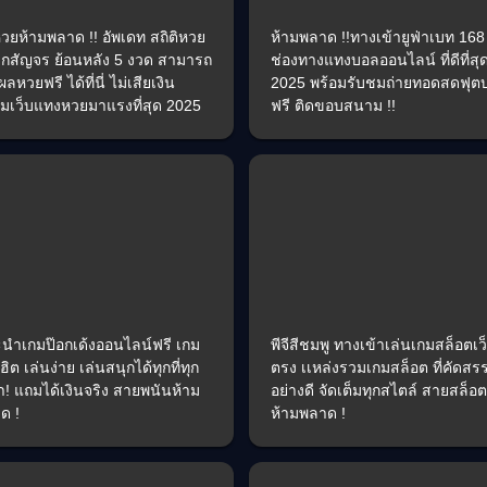
วยห้ามพลาด !! อัพเดท สถิติหวย
ห้ามพลาด !!ทางเข้ายูฟ่าเบท 168 
กสัญจร ย้อนหลัง 5 งวด สามา
ทางแทงบอลออนไลน์ ที่ดีที่สุด 2
็กผลหวยฟรี ได้ที่นี่ ไม่เสียเงิน
พร้อมรับชมถ่ายทอดสดฟุตบอลฟร
อมเว็บแทงหวยมาแรงที่สุด 2025
ติดขอบสนาม !!
นำเกมป๊อกเด้งออนไลน์ฟรี เกม
พีจีสีชมพู ทางเข้าเล่นเกมสล็อตเว็
ิต เล่นง่าย เล่นสนุกได้ทุกที่ทุก
ตรง เเหล่งรวมเกมสล็อต ที่คัดสร
า! แถมได้เงินจริง สายพนันห้าม
อย่างดี จัดเต็มทุกสไตล์ สายสล็
ด !
ห้ามพลาด !