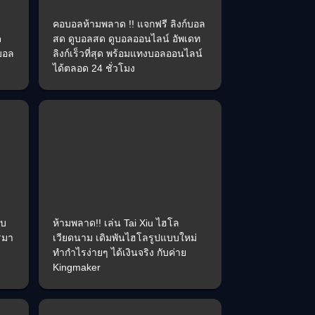
ช่อง
คอบอลห้ามพลาด !! แจกฟรี ลิงก์บอล
025
สด ดูบอลสด ดูบอลออนไลน์ อัพเดท
ี
ลิงก์เร็วที่สุด พร้อมแทงบอลออนไลน์
ได้ตลอด 24 ชั่วโมง
บ
ห้ามพลาด!! เล่น Tai Xiu ไฮโล
รมา
เวียดนาม เดิมพันไฮโลรูปแบบใหม่ ทำ
อต
กำไรง่ายๆ ได้เงินจริง กับค่าย
Kingmaker