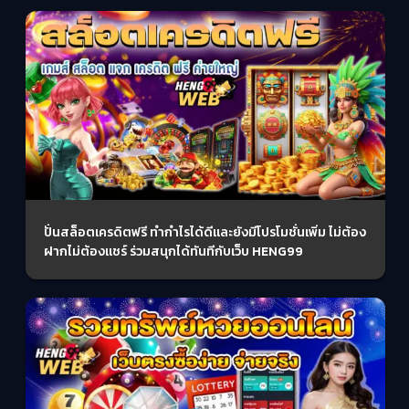
ปั่นสล็อตเครดิตฟรี ทำกำไรได้ดีและยังมีโปรโมชั่นเพิ่ม ไม่ต้อง
ฝากไม่ต้องแชร์ ร่วมสนุกได้ทันทีกับเว็บ HENG99