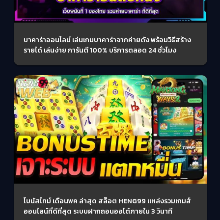
บาคาร่าออนไลน์ เล่นเกมบาคาร่าจากค่ายดัง พร้อมวิธีสร้าง
รายได้ เล่นง่าย การันตี 100% บริการตลอด 24 ชั่วโมง
โบนัสไทม์ เดือนพค ล่าสุด สล็อต HENG99 แหล่งรวมเกมส์
ออนไลน์ที่ดีที่สุด ระบบฝากถอนออโต้ภายใน 3 วินาที