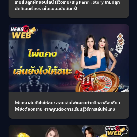
เกมส์ปลูกผักออนไลน์ (รีวิวเกม) Big Farm : Story เกมปลูก
ผักที่เน้นเรื่องราวในแบบฉบับคันทรี่!
ไพ่แคง เล่นยังไงให้ชนะ สอนเล่นไพ่แคงอย่างมืออาชีพ เซียน
ไพ่ยังต้องกราบ หากคุณต้องการเรียนรู้วิธีการเล่นไพ่แคง