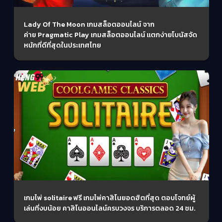
Lady Of The Moon เกมสล็อตออนไลน์ จาก
ค่าย Pragmatic Play เกมสล็อตออนไลน์ แตกง่ายโบนัสจัด
หนักที่ดีที่สุดในประเทศไทย
เกมไพ่ solitaire ฟรี เกมไพ่คาสิโนยอดฮิตที่สุด ตอบโจทย์ผู้
เล่นที่งบน้อย คาสิโนออนไลน์ครบวงจร บริการตลอด 24 ชม.