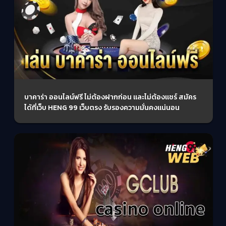
บาคาร่า ออนไลน์ฟรี ไม่ต้องฝากก่อน และไม่ต้องแชร์ สมัคร
ได้ที่เว็บ HENG 99 เว็บตรง รับรองความมั่นคงแน่นอน