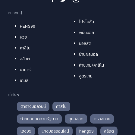
หมวดหมู่
โปรโมชั่น
HENG99
พนันบอล
หวย
บอลสด
คาสิโน
บ้านผลบอล
สล็อต
ค่ายเกม/คาสิโน
บาคาร่า
สูตรเกม
เกมส์
คำค้นหา
ตารางบอลวันนี้
คาสิโน
ถ่ายทอดสดหวยรัฐบาล
ดูบอลสด
ตรวจหวย
เฮง99
แทงบอลออนไลน์
heng99
สล็อต