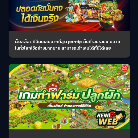
เว็บสล็อตที่มีคนเล่นมากที่สุด pantip เว็บที่รวบรวมเกมคาสิ
โนทั่วโลกไว้อย่างมากมาย สามารถเข้าเล่นได้ที่นี่ได้เลย