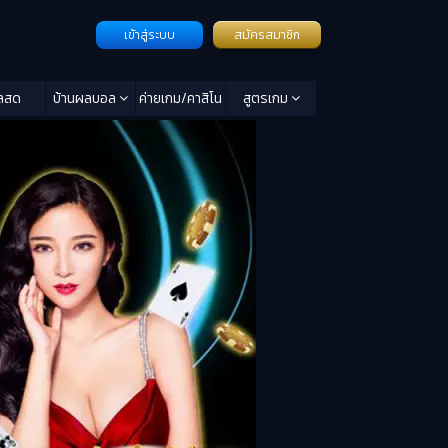
เข้าสู่ระบบ
สมัครสมาชิก
ลสด
บ้านผลบอล
ค่ายเกม/คาสิโน
สูตรเกม