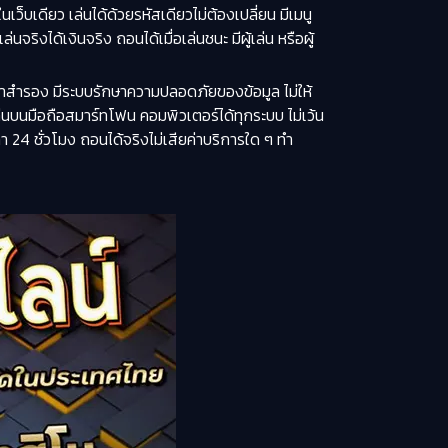
เว็บเดียว เล่นได้ด้วยรหัสเดียวไม่ต้องเปลี่ยน มีเมนู
ริงได้เงินจริง ถอนได้เมื่อเล่นชนะ มีผู้เล่น หรือผู้
งเข้าสำรอง มีระบบรักษาความปลอดภัยของข้อมูล ไม่ให้
เล่นบนมือถือสมาร์ทโฟน คอมพิวเตอร์ได้ทุกระบบ ไม่เว้น
วลา 24 ชั่วโมง ถอนได้จริงไม่เสียค่าบริการใด ๆ ทำ