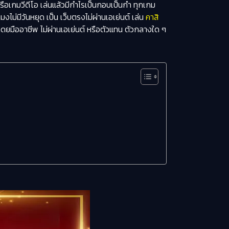
อเกมวีดีโอ เล่นแล้วมีกำไรเป็นกอบเป็นกำ ทุกเกม
มงไม่มีวันหยุด เป็น เว็บตรงไม่ผ่านเอเย่นต์ เล่น
คาสิ
านโดยมืออาชีพ ไม่ผ่านเอเย่นต์ หรือตัวแทน ตัวกลางใด ๆ