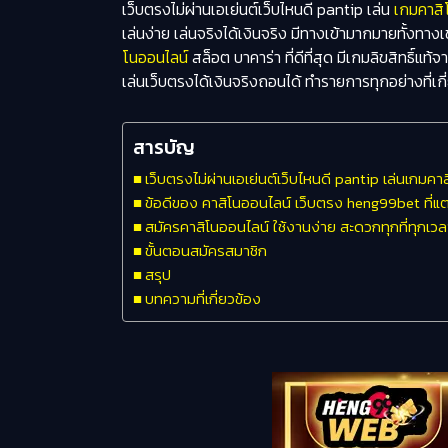
เว็บตรงไม่ผ่านเอเย่นต์เว็บไหนดี pantip เล่น
เกมคาสิ
เล่นง่าย เล่นจริงได้เงินจริง มีทางเข้ามากมายทั้งทางเ
โนออนไลน์
สล็อต บาคาร่า ที่ดีที่สุด มีเกมลิขสิทธิ์แ
เล่นเว็บตรงได้เงินจริงถอนได้ ทำรายการทุกอย่างที่เก
สารบัญ
เว็บตรงไม่ผ่านเอเย่นต์เว็บไหนดี pantip เล่นเกมคา
ข้อดีของ คาสิโนออนไลน์ เว็บตรง heng99bet ที่แต
สมัครคาสิโนออนไลน์ ใช้งานง่าย สะดวกทุกที่ทุกเวล
ขั้นตอนสมัครสมาชิก
สรุป
บทความที่เกี่ยวข้อง