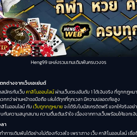
Heng99 แหล่งรวมเกมเดิมพันครบวงจร
แตกต่างจากเว็บเอเย่นต์
าสมัครกับเว็บ
คาสิโนออนไลน์
ผ่านเว็บตรงอันดับ 1 ได้เงินจริง ที่ถูกกฎห
ดวกกว่าผ่านหน้าจอมือถือ เล่นได้ทุกที่ทุกเวลา มีความปลอดภัยสูง
คาสิโนออนไลน์ กับ
เว็บถูกกฎหมาย
จะได้รับโบนัสเครดิตฟรี แจกให้จริงอย่
ได้พบกับความสนุกสนาน ความตื่นเต้นเร้าใจ เนื่องจากทางเว็บพร้อมให้แจกเ
วลา
าทำการเดิมพันได้อย่างไม่ต้องกังวลใจ เพราะทาง เว็บ คาสิโนออนไลน์ เชื่อถ