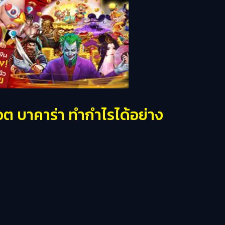
็อต บาคาร่า ทำกำไรได้อย่าง