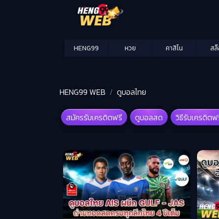
HENG99
หวย
คาสิโน
สล
HENG99 WEB
ดูบอลไทย
สมัครรับเครดิตฟรี
ดูบอลสด
วิธีรับเครดิตฟ