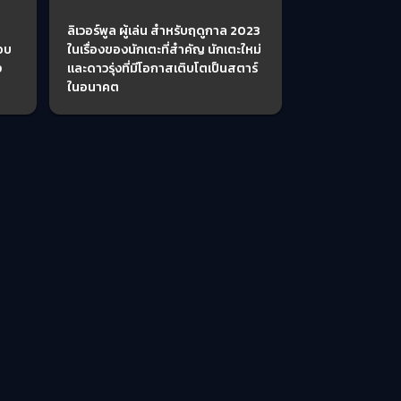
ลิเวอร์พูล ผู้เล่น สำหรับฤดูกาล 2023
รอบ
ในเรื่องของนักเตะที่สำคัญ นักเตะใหม่
ง
และดาวรุ่งที่มีโอกาสเติบโตเป็นสตาร์
ในอนาคต