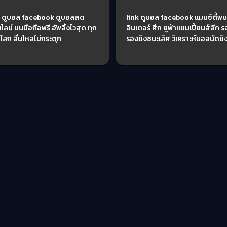
k ดูบอล facebook ดูบอลสด
link ดูบอล facebook แมนซิตี้พบ
ลน์ บนมือถือฟรี อัพลิ้งไวสุด ทุก
อินเตอร์ ศึก ยูฟ่าแชมเปี้ยนส์ลีก 
ั่วโลก ลื่นไหลไม่กระตุก
รองชิงชนะเลิศ วิเคราะห์บอลนัดชิ