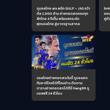
ดูบอลไทย ais ผนึก GULF – JAS คว้า
lin
ดีล 2,000 ล้าน ถ่ายทอดสดครบทุก
ออนไ
ลีกไทย 4 ปีเต็ม พร้อมยกระดับ
คู่ท
ฟุตบอลไทย สู่มาตรฐานสากล
บอลไทยถ่ายทอดสดวันนี้ ดูบอลสด
ทีมชาติไทยได้ที่ไหนบ้าง ติดตาม
ตารางถ่ายทอดสดได้ที่นี่ Heng99 ดู
บอลฟรี 24 ชั่วโมง