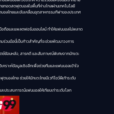
ยทอดสดฟุตบอลในพื้นที่ห่างไกลผ่านเทคโนโลยี
าพฟุตบอลไทยและขับเคลื่อนอุตสาหกรรมกีฬาของประเทศ
านมือถือและแพลตฟอร์มออนไลน์ ทำให้แฟนบอลไม่พลาด
่วมมือนี้เป็นก้าวสำคัญที่จะช่วยพัฒนาวงการ
แมตช์ย้อนหลัง, สารคดี และสัมภาษณ์พิเศษจากนักเตะ
คราะห์ข้อมูลเชิงลึกเพื่อช่วยทีมและแฟนบอลเข้าใจ
ตบอลไทย ช่วยให้นักเตะไทยมีเวทีโชว์ฝีเท้าระดับ
าพและประสบการณ์แฟนบอลให้เทียบเท่าระดับโลก