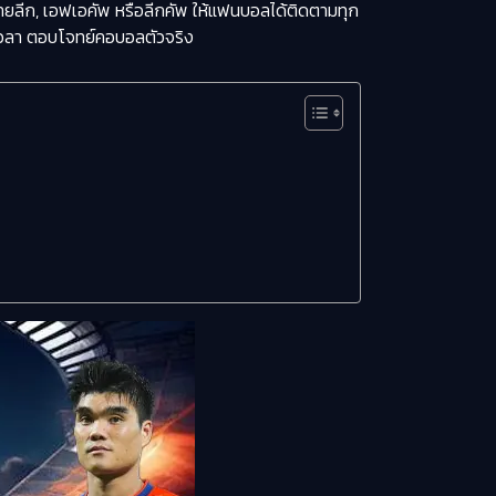
ไทยลีก, เอฟเอคัพ หรือลีกคัพ ให้แฟนบอลได้ติดตามทุก
ุกเวลา ตอบโจทย์คอบอลตัวจริง