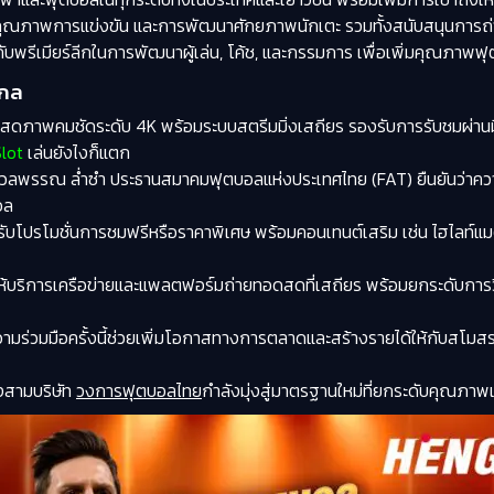
ุณภาพการแข่งขัน และการพัฒนาศักยภาพนักเตะ รวมทั้งสนับสนุนการถ่า
อกับพรีเมียร์ลีกในการพัฒนาผู้เล่น, โค้ช, และกรรมการ เพื่อเพิ่มคุณภ
ากล
อดสดภาพคมชัดระดับ 4K พร้อมระบบสตรีมมิ่งเสถียร รองรับการรับชมผ่
Slot
เล่นยังไงก็แตก
รรณ ล่ำซำ ประธานสมาคมฟุตบอลแห่งประเทศไทย (FAT) ยืนยันว่าความร
อล
ได้รับโปรโมชั่นการชมฟรีหรือราคาพิเศษ พร้อมคอนเทนต์เสริม เช่น ไฮไลท์
ห้บริการเครือข่ายและแพลตฟอร์มถ่ายทอดสดที่เสถียร พร้อมยกระดับการวิเ
มร่วมมือครั้งนี้ช่วยเพิ่มโอกาสทางการตลาดและสร้างรายได้ให้กับสโมสรฟุ
้งสามบริษัท
วงการฟุตบอลไทย
กำลังมุ่งสู่มาตรฐานใหม่ที่ยกระดับคุณภ