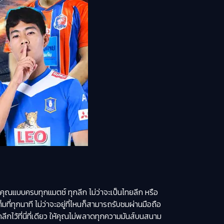
ุณแบบครบทุกแมตช์ ทุกลีก ไม่ว่าจะเป็นไทยลีก หรือ
ี่ทุกนาที ไม่ว่าจะอยู่ที่ไหนก็สามารถรับชมผ่านมือถือ
ไว้ที่นี่ที่เดียว ให้คุณไม่พลาดทุกความมันส์บนสนาม