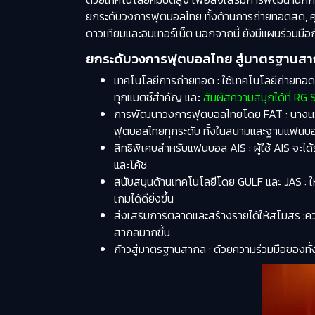
ยกระดับวงการฟุตบอลไทย ทั้งด้านการถ่ายทอดสด, ค
ดาวเทียมและอินเทอร์เน็ต นอกจากนี้ ยังมีแผนร่วมมื
ยกระดับวงการฟุตบอลไทย สู่มาตรฐานส
เทคโนโลยีการถ่ายทอด : ใช้เทคโนโลยีถ่ายท
ทุกแมตช์สำคัญ และ
สัมผัสความสนุกได้ที่ RG 
การพัฒนาวงการฟุตบอลไทยโดย FAT : นางนวลพ
ฟุตบอลไทยทุกระดับ ทั้งในสนามและฐานแฟนบ
สิทธิพิเศษสำหรับแฟนบอล AIS : ผู้ใช้ AIS จะ
และโค้ช
สนับสนุนด้านเทคโนโลยีโดย GULF และ JAS : ใ
เกมได้ดียิ่งขึ้น
ส่งเสริมการตลาดและสร้างรายได้ให้สโมสร :ควา
สากลมากขึ้น
ก้าวสู่มาตรฐานสากล : ด้วยความร่วมมือของทั