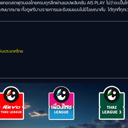
เต็มถ่ายทอดสดฟุตบอลไทยครบทุกลีกผ่านแอปพลิเคชัน
AIS PLAY
ไม่ว่าจะเป็น
ิพิเศษมากมาย ทั้งดูฟรีบางรายการและรับชมแบบไม่มีโฆษณาคั่น ได้ทุกที่ท
?
ห่งประเทศไทย