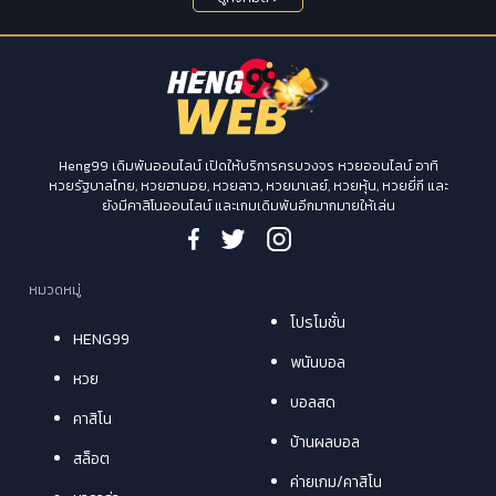
Heng99 เดิมพันออนไลน์ เปิดให้บริการครบวงจร หวยออนไลน์ อาทิ
หวยรัฐบาลไทย, หวยฮานอย, หวยลาว, หวยมาเลย์, หวยหุ้น, หวยยี่กี และ
ยังมีคาสิโนออนไลน์ และเกมเดิมพันอีกมากมายให้เล่น
หมวดหมู่
โปรโมชั่น
HENG99
พนันบอล
หวย
บอลสด
คาสิโน
บ้านผลบอล
สล็อต
ค่ายเกม/คาสิโน