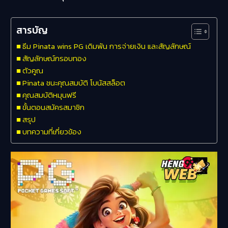
สารบัญ
ธีม Pinata wins PG เดิมพัน การจ่ายเงิน และสัญลักษณ์
สัญลักษณ์กรอบทอง
ตัวคูณ
Pinata ชนะคุณสมบัติ โบนัสสล็อต
คุณสมบัติหมุนฟรี
ขั้นตอนสมัครสมาชิก
สรุป
บทความที่เกี่ยวข้อง