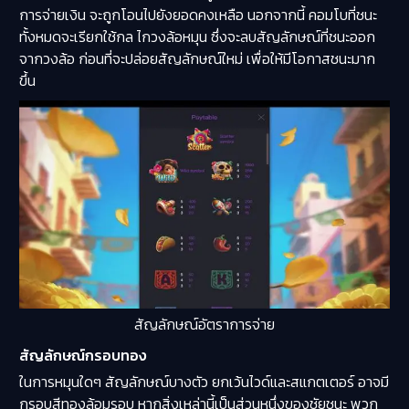
การจ่ายเงิน จะถูกโอนไปยังยอดคงเหลือ นอกจากนี้ คอมโบที่ชนะ
ทั้งหมดจะเรียกใช้กล ไกวงล้อหมุน ซึ่งจะลบสัญลักษณ์ที่ชนะออก
จากวงล้อ ก่อนที่จะปล่อยสัญลักษณ์ใหม่ เพื่อให้มีโอกาสชนะมาก
ขึ้น
สัญลักษณ์อัตราการจ่าย
สัญลักษณ์กรอบทอง
ในการหมุนใดๆ สัญลักษณ์บางตัว ยกเว้นไวด์และสแกตเตอร์ อาจมี
กรอบสีทองล้อมรอบ หากสิ่งเหล่านี้เป็นส่วนหนึ่งของชัยชนะ พวก