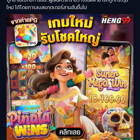
ใหม่ ได้โดยการลงสแกตเตอร์สามอันขึ้นไป