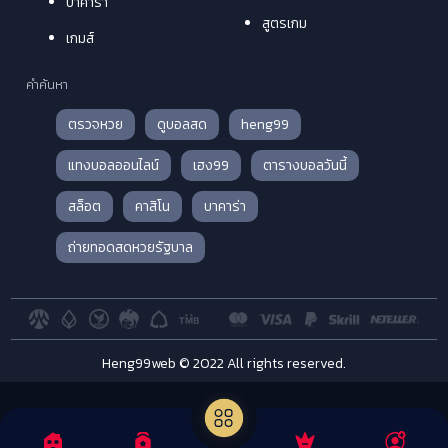
บาคาร่า
สูตรเกม
เกมส์
คำค้นหา
ตรวจหวย
ดูบอลสด
heng99
แทงบอลออนไลน์
เฮง99
ตารางบอลวันนี้
สล็อต
คาสิโน
บาคาร่า
ถ่ายทอดสดหวยรัฐบาล
Heng99web © 2022 All rights reserved.