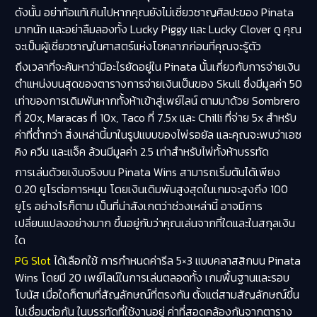
ดังนั้น อย่าท้อแท้เกินไปหากคุณยังไม่เชี่ยวชาญศิลปะของ Pinata
มากนัก และอย่าลืมลองทั้ง Lucky Piggy และ Lucky Clover ดู คุณ
จะเป็นผู้เชี่ยวชาญในศาสตร์แห่งโชคลาภก่อนที่คุณจะรู้ตัว
ถึงเวลาที่จะค้นหาว่ามีอะไรยัดอยู่ใน Pinata นั้นเกี่ยวกับการจ่ายเงิน
ตำแหน่งบนสุดของตารางการจ่ายเงินเป็นของ Skull ซึ่งมีมูลค่า 50
เท่าของการเดิมพันหากทั้งห้าเข้าสู่เพย์ไลน์ ตามมาด้วย Sombrero
ที่ 20x, Maracas ที่ 10x, Taco ที่ 7.5x และ Chilli ที่จ่าย 5x สำหรับ
ค่าที่ต่ำกว่า สิ่งเหล่านี้มาในรูปแบบของไพ่รอยัล และคุณจะพบว่าเอซ
คิง ควีน และแจ็ค ล้วนมีมูลค่า 2.5 เท่าสำหรับไพ่ทั้งห้าบรรทัด
การเล่นด้วยเงินจริงบน Pinata Wins สามารถเริ่มต้นได้เพียง
0.20 ยูโรต่อการหมุน โดยเงินเดิมพันสูงสุดในเกมจะสูงถึง 100
ยูโร อย่างไรก็ตาม เป็นที่น่าสังเกตว่าช่วงเหล่านี้ อาจมีการ
เปลี่ยนแปลงอย่างมาก ขึ้นอยู่กับว่าคุณเล่นจากที่ใดและในสกุลเงิน
ใด
PG Slot
ได้เลือกใช้ การกำหนดค่ารีล 5×3 แบบคลาสสิกบน Pinata
Wins โดยมี 20 เพย์ไลน์ในการเล่นตลอดทั้ง เกมพื้นฐานและรอบ
โบนัส เมื่อใดก็ตามที่สัญลักษณ์ที่ตรงกัน ตั้งแต่สามสัญลักษณ์ขึ้น
ไปเชื่อมต่อกัน ในบรรทัดที่ใช้งานอยู่ ค่าที่สอดคล้องกันจากตาราง