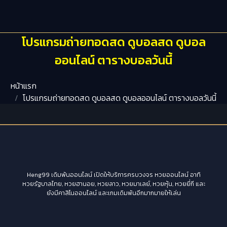
โปรแกรมถ่ายทอดสด ดูบอลสด ดูบอล
ออนไลน์ ตารางบอลวันนี้
หน้าแรก
โปรแกรมถ่ายทอดสด ดูบอลสด ดูบอลออนไลน์ ตารางบอลวันนี้
Heng99 เดิมพันออนไลน์ เปิดให้บริการครบวงจร หวยออนไลน์ อาทิ
หวยรัฐบาลไทย, หวยฮานอย, หวยลาว, หวยมาเลย์, หวยหุ้น, หวยยี่กี และ
ยังมีคาสิโนออนไลน์ และเกมเดิมพันอีกมากมายให้เล่น