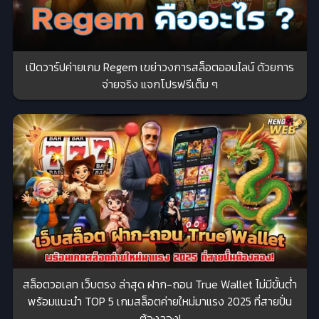
เปิดวาร์ปค่ายเกม Regem เขย่าวงการสล็อตออนไลน์ ด้วยการ
จ่ายจริง แจกโปรฟรีเต็ม ๆ
สล็อตวอเลท เว็บตรง ล่าสุด ฝาก-ถอน True Wallet ไม่มีขั้นต่ำ
พร้อมแนะนำ TOP 5 เกมสล็อตค่ายใหม่มาแรง 2025 ที่สายปั่น
ต้องลอง!