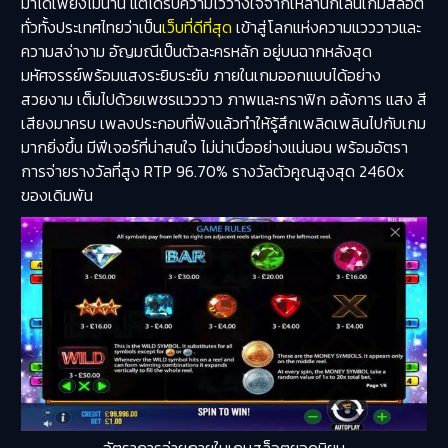
มาได้เพียงไม่นาน แต่ได้รับความไว้วางใจจากเหล่านักเล่นเกมสล็อต
ทั่วทั้งประเทศไทยว่าเป็น
เว็บที่ดีที่สุด
เข้าสู่โลกแห่งความแวววาวและ
ความสง่างาม อัญมณีเป็นตัวละครหลัก อยู่บนฉากหลังสุด
มหัศจรรย์พร้อมแสงระยิบระยับ ภายในเกมออกแบบได้อย่าง
สวยงาม เต็มไปด้วยเพชรแวววาว ภาพและกราฟิก อลังการ แสง สี
เสียงมาครบ เพลงประกอบที่ฟังแล้วทำให้รู้สึกเพลิดเพลินไปกับเกม
มากยิ่งขึ้น มีฟีเจอร์ที่น่าสนใจ ไม่น่าเบื่ออย่างแน่นอน พร้อมอัตรา
การจ่ายรางวัลที่สูง RTP 96.70% รางวัลตัวคูณสูงสุด 2460x
ของเดิมพัน
อัตราการจ่ายภายในเกมสล็อตยอดนิยม