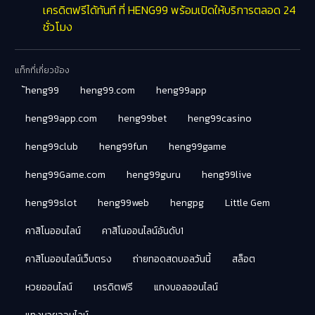
เครดิตฟรีได้ทันที ที่ HENG99 พร้อมเปิดให้บริการตลอด 24
ชั่วโมง
แท็กที่เกี่ยวข้อง
้heng99
heng99.com
heng99app
heng99app.com
heng99bet
heng99casino
heng99club
heng99fun
heng99game
heng99Game.com
heng99guru
heng99live
heng99slot
heng99web
hengpg
Little Gem
คาสิโนออนไลน์
คาสิโนออนไลน์อันดับ1
คาสิโนออนไลน์เว็บตรง
ถ่ายทอดสดบอลวันนี้
สล็อต
หวยออนไลน์
เครดิตฟรี
แทงบอลออนไลน์