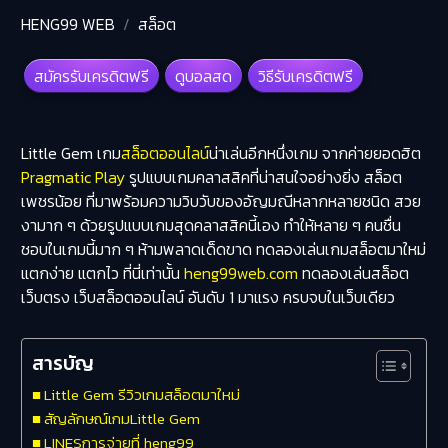
HENG99 WEB
สล็อต
สมัครรับเครดิตฟรี
ดูบอลสด
วิธีรับเครดิตฟรี
Little Gem เกม
สล็อตออนไลน์
น่าเล่นอีกหนึ่งเกม จากค่ายยอดฮิต
Pragmatic Play
รูปแบบเกมคลาสสิคที่น่าสนใจอย่างยิ่ง สล็อต
เพชรน้อย ที่มาพร้อมความวิบวับของอัญมณีหลากหลายชนิด สวย
งามาก ๆ ด้วยรูปแบบเกมสุดคลาสสิคนี้เอง ทำให้หลาย ๆ คนชื่น
ชอบในเกมนี้มาก ๆ ห้ามพลาดเด็ดขาด ทดลองเล่นเกมสล็อตมาใหม่
แตกง่าย แตกไว ที่นี่เท่านั้น
heng99web.com
ทดลองเล่นสล็อต
เว็บตรง เว็บสล็อตออนไลน์ อันดับ 1 มาแรง ครบจบในเว็บเดียว
สารบัญ
Little Gem รีวิวเกมสล็อตมาใหม่
สัญลักษณ์เกมLittle Gem
LINESการจ่ายที่ heng99