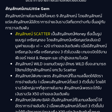
สัญลักษณ์เกมLittle Gem
สัญลักษณ์ภายในเกมส์มีทั้งหมด 9 สัญลักษณ์ โดยสัญลักษณ์
แต่ละสัญลักษณ์มีอัตราการจ่ายเงินรางวัลที่แตกต่างกัน ขึ้นอยู่กับ
การวางเดิมพัน
สัญลักษณ์ SCATTER
เป็นสัญลักษณ์Money ซึ่งเป็นรูป
แบบรูป เหรียญทอง โดยสัญลักษณ์เหรียญแต่ละอันจะมี
มูลค่าแบบสุ่ม x1 – x20 เท่าของเงินเดิมพัน เมื่อมีสัญลักษณ์
เหรียญเงิน หรือ เหรียญทอง 3 ตัวในวงล้อ เกมจะเปิดใช้งาน
ฟีเจอร์ Hold & Respin และ เข้าสู่รอบเกมโบนัส
สัญลักษณ์ WILD จะแทนด้วยรูป อักษร WILD ซึ่งจะสามารถ
ใช้แทนได้ทุกสัญลักษณ์ ยกเว้น Scatter
สัญลักษณ์พิเศษ เพชร สัญลักษณ์ที่ในเกมสล็อตให้อัตรา
การจ่ายอันดับ 1 เมื่อพบสัญลักษณ์ตั้งแต่ 3 ตัวขึ้นไป โดยให้
รางวัลใหญ่มากที่สุดภายในเกม สัญลักษณ์เพชรจะได้รับ
เงินรางวัล X50 เท่าของเงินเดิมพัน
สัญลักษณ์พิเศษ BAR เป็นสัญลักษณ์ที่ในเกมสล็อตนี้ ให้
อัตราการจ่ายอันดับ 2 เมื่อพบสัญลักษณ์ตั้งแต่ 3 ตัวขึ้นไป
จะได้รับอัตราการจ่ายสูงถึง X30 เท่าเงินเดิมพันทั้งหมด