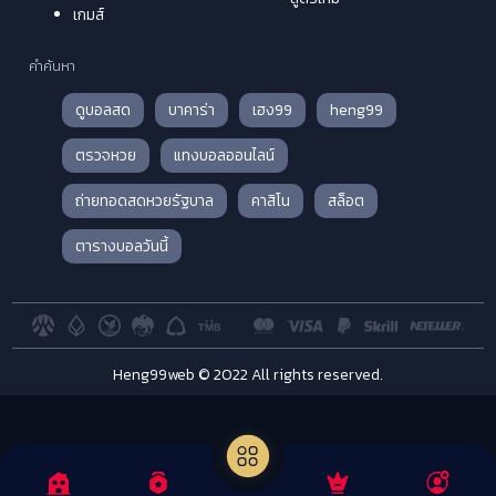
เกมส์
คำค้นหา
ดูบอลสด
บาคาร่า
เฮง99
heng99
ตรวจหวย
แทงบอลออนไลน์
ถ่ายทอดสดหวยรัฐบาล
คาสิโน
สล็อต
ตารางบอลวันนี้
Heng99web © 2022 All rights reserved.