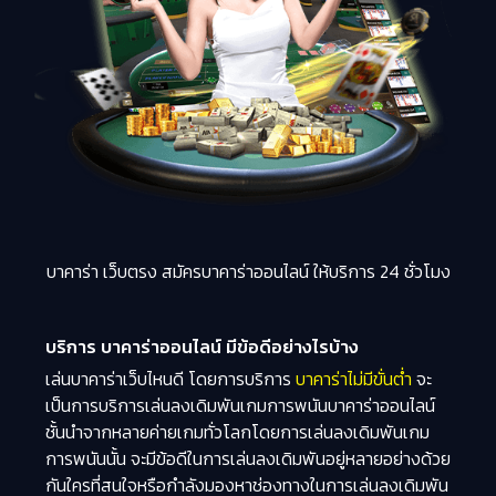
บาคาร่า เว็บตรง สมัครบาคาร่าออนไลน์ ให้บริการ 24 ชั่วโมง
บริการ บาคาร่าออนไลน์ มีข้อดีอย่างไรบ้าง
เล่นบาคาร่าเว็บไหนดี โดยการบริการ
บาคาร่าไม่มีขั่นต่ำ
จะ
เป็นการบริการเล่นลงเดิมพันเกมการพนันบาคาร่าออนไลน์
ชั้นนำจากหลายค่ายเกมทั่วโลกโดยการเล่นลงเดิมพันเกม
การพนันนั้น จะมีข้อดีในการเล่นลงเดิมพันอยู่หลายอย่างด้วย
กันใครที่สนใจหรือกำลังมองหาช่องทางในการเล่นลงเดิมพัน