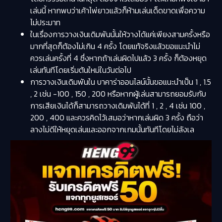
เล่นนี้ หากพบว่าเค้าไพ่ยาวแล้วก็ห้ามเล่นเด็ดขาดเพื่อความ
ไม่ประมาท
ในเรื่องการวางเงินเดิมพันนั้นให้วางได้แค่เพียงสามครั้งหรือ
มากที่สุดก็ต้องไม่เกิน 4 ครั้ง โดยแท้จริงแล้วขอแนะนำไม่
ควรเล่นครั้งที่ 4 ซึ่งหากถ้าเล่นผิดไปแล้ว 3 ครั้ง ก็ต้องหยุด
เล่นทันทีโดยเริ่มต้นใหม่ในวันต่อไป
การวางเงินเดิมพันใน บาคาร่าออนไลน์นั้นขอแนะนำเป็น 1 , 1.5
, 2 เช่น -100 , 150 , 200 หรือหากผู้เล่นสามารถยอมรับกับ
การเสียเงินได้ก็สามารถวางเดิมพันได้ที่ 1 , 2 , 4 เช่น 100 ,
200 , 400 และควรคิดไว้เสมอว่าหากเล่นผิด 3 ครั้ง ถือว่า
ลางไม่ดีให้หยุดเล่นและออกจากเกมนั้นทันทีโดยไม่ลังเล