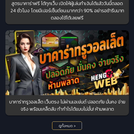
สูตรบาคาร่าฟรี ได้ทุกเว็บ เปิดให้ผู้เล่นทำเงินได้แล้ววันนี้ตลอด
24 ชั่วโมง โดยมีเปอร์เซ็นต์ชนะมากกว่า 90% อย่ารอช้ารีบมาท
ดลองใช้ได้เลยฟรี
บาคาร่าทรูวอลเล็ต เว็บตรง ไม่ผ่านเอเย่นต์ ปลอดภัย มั่นคง จ่าย
จริง พร้อมเคล็ดลับ ทำกำไรได้แบบไม่อั้น! ห้ามพลาด
ดูทั้งหมด >