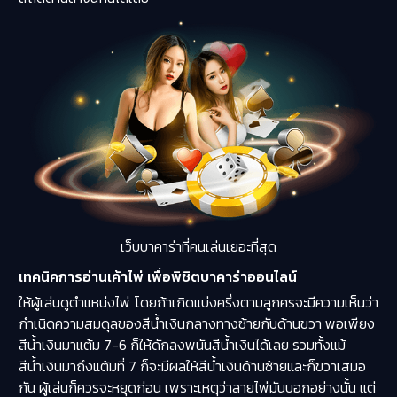
เว็บบาคาร่าที่คนเล่นเยอะที่สุด
เทคนิคการอ่านเค้าไพ่ เพื่อพิชิตบาคาร่าออนไลน์
ให้ผู้เล่นดูตำแหน่งไพ่ โดยถ้าเกิดแบ่งครึ่งตามลูกศรจะมีความเห็นว่า
กำเนิดความสมดุลของสีน้ำเงินกลางทางซ้ายกับด้านขวา พอเพียง
สีน้ำเงินมาแต้ม 7-6 ก็ให้ดักลงพนันสีน้ำเงินได้เลย รวมทั้งแม้
สีน้ำเงินมาถึงแต้มที่ 7 ก็จะมีผลให้สีน้ำเงินด้านซ้ายและก็ขวาเสมอ
กัน ผู้เล่นก็ควรจะหยุดก่อน เพราะเหตุว่าลายไพ่มันบอกอย่างนั้น แต่