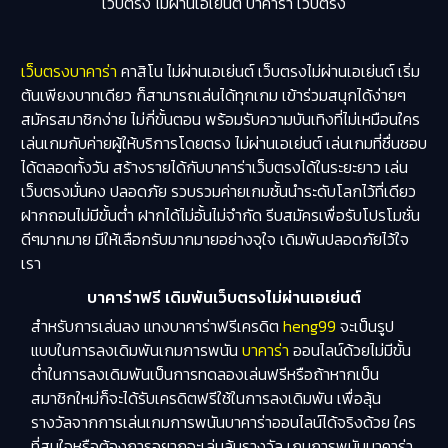
เว็บตรง ไม่ผ่านเอเย่นต์ บาคาร่า เว็บตรง
เว็บตรงบาคาร่า
คาสิโน ไม่ผ่านเอเย่นต์ เว็บตรงไม่ผ่านเอเย่นต์ เริ่ม
ต้นเพียงบาทเดียว ก็สามารถเล่นได้ทุกเกม เข้าร่วมสนุกได้ง่ายๆ
สมัครสมาชิกง่าย ไม่กี่ขั้นตอน พร้อมรับความบันเทิงที่ไม่เหมือนใคร
เล่นเกมกับค่ายผู้ให้บริการโดยตรง ไม่ผ่านเอเย่นต์ เล่นเกมที่ชื่นชอบ
ได้ตลอดทั้งวัน สร้างรายได้กับบาคาร่าเว็บตรงได้ในระยะยาว เล่น
เว็บตรงมั่นคง ปลอดภัย รวบรวมค่ายเกมชั้นนำระดับโลกไว้ที่เดียว
ฝากถอนไม่มีขั้นต่ำ ฝากได้ไม่อั้นไม่จำกัด รีบสมัครเพื่อรับโปรโมชั่น
ดีๆมากมาย มีให้เลือกรับมากมายอย่างจุใจ เดิมพันปลอดภัยไว้ใจ
เรา
บาคาร่าฟรี เดิมพันเว็บตรงไม่ผ่านเอเย่นต์
สำหรับการเล่นลง แทงบาคาร่าฟรีเครดิต
heng99
จะเป็นรูป
แบบในการลงเดิมพันเกมการพนัน
บาคาร่า
ออนไลน์ด้วยไม่มีขั้น
ต่ำในการลงเดิมพันเป็นการทดลองเล่นฟรีหรือถ้าหากเป็น
สมาชิกใหม่ก็จะได้รับเครดิตฟรีใช้ในการลงเดิมพัน เพื่อลุ้น
รางวัลจากการเล่นเกมการพนันบาคาร่าออนไลน์ได้จริงด้วย ใคร
ที่สนใจหรือต้องการอยากจะเล่นลุ้นรางวัล เกมการพนันบาคาร่า