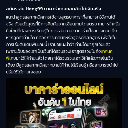
สมัครเล่น Heng99 บาคาร่าเกมยอดฮิตได้เงินจริง
แนะนำสูตรและเทคนิคการใช้งานสูตรบาคาร่าที่สามารถใช้งานได้
จริง ด้วยตัวสูตรที่มีการคิดค้นจากเซียนเกมโดยตรง เหมาะสำหรับ
มือใหม่ที่ต้องการเรียนรู้ในการเล่น เกม บาคาร่าเป็นอย่างมาก ยิ่ง
หากลูกค้าท่านใด ที่ต้องการเทคนิคหรือสูตรดีๆสักสูตร เพื่อใช้ใน
การเริ่มต้นเดิมพันเกมนี้ เราขอแนะนำว่า ท่านได้มาถูกเว็บแล้ว
เพราะเว็บของเราเป็นเว็บที่ได้รวบรวมเอาสูตรรวมไปถึง
เทคนิค
พิเศษ
มาไว้ให้ท่านแล้วโดยเราได้รวบรวมเอาไว้ให้แล้วภายในเว็บ
เดียว มีสูตรและเทคนิคมากมายให้ท่านได้เรียนรู้ หรือสามารถนำไป
ปรับใช้ได้ตามใจชอบ