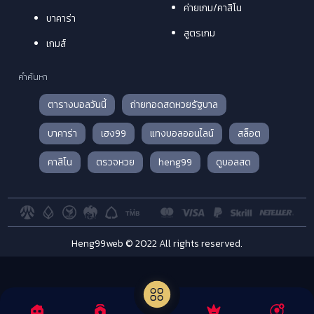
ค่ายเกม/คาสิโน
บาคาร่า
สูตรเกม
เกมส์
คำค้นหา
ตารางบอลวันนี้
ถ่ายทอดสดหวยรัฐบาล
บาคาร่า
เฮง99
แทงบอลออนไลน์
สล็อต
คาสิโน
ตรวจหวย
heng99
ดูบอลสด
Heng99web © 2022 All rights reserved.