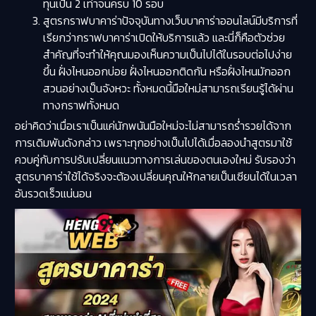
ทุนเป็น 2 เท่าจนครบ 10 รอบ
สูตรกราฟบาคาร่าปัจจุบันทางเว็บบาคาร่าออนไลน์มีบริการที่
เรียกว่ากราฟบาคาร่าเปิดให้บริการแล้ว และนี่ก็คือตัวช่วย
สำคัญที่จะทำให้คุณมองเห็นความเป็นไปได้ในรอบต่อไปง่าย
ขึ้น ฝั่งไหนออกบ่อย ฝั่งไหนออกติดกัน หรือฝั่งไหนมักออก
สวนอย่างเป็นจังหวะ ทั้งหมดนี้มือใหม่สามารถเรียนรู้ได้ผ่าน
ทางกราฟทั้งหมด
อย่าคิดว่าเมื่อเราเป็นแค่นักพนันมือใหม่จะไม่สามารถร่ำรวยได้จาก
การเดิมพันดังกล่าว เพราะทุกอย่างเป็นไปได้เมื่อลองนำสูตรมาใช้
ควบคู่กับการปรับเปลี่ยนแนวทางการเล่นของตนเองใหม่ รับรองว่า
สูตรบาคาร่าใช้ได้จริงจะต้องเปลี่ยนคุณให้กลายเป็นเซียนได้ในเวลา
อันรวดเร็วแน่นอน