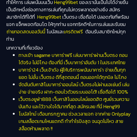
ทำให้การ เล่นพนันบนเว็บ
Heng99bet
ของเรานั้นเป็นไปได้ง่ายขึ้น
เป็นอีกหนึ่งช่องทางการเล่นที่คุณไม่ควรพลาดอย่างยิ่ง สมัคร
สมาชิกได้ที่ได้ที่
Heng99bet
เว็บตรง เชื่อถือได้ ปลอดภัยที่พร้อม
แจก แจ็คพอตก้อนโต ให้ทุกท่าน แจกทริคดีๆในการเล่นและรับชม
ถ่ายทอดสดบอลวันนี้
โบนัสและ
เครดิตฟรี
ต้อนรับสมาชิกใหม่ทุก
ท่าน
บทความที่เกี่ยวข้อง
ทางเข้า sagame บาคาร่าฟรี เล่นบาคาร่าผ่านเว็บตรง ถอน
ได้จริง ไม่มีโกง ต้องที่นี่ เว็บบาคาร่าอันดับ 1 ในประเทศไทย
บาคาร่า24 เว็บเจ้าดัง ผู้ให้บริการพนันบาคาร่า จ่ายเต็มทุก
ยอด ไม่อั้น เว็บตรง ดีที่สุดตอนนี้ ถอนออกได้ทุกบิล ไม่โกง
จัดอันดับคาสิโนบาคาร่าออนไลน์ เว็บตรงไม่ผ่านเอเย่นต์ เล่น
ง่าย จ่ายจริง ฝาก-ถอนไวด้วยระบบออโต้! เชื่อถือได้ 100%
เว็บตรงยูฟ่า888 เว็บคาสิโนออนไลน์ยอดฮิต ศูนย์รวมความ
บันเทิง และไว้วางใจได้มากที่สุด สมัครเลย ที่นี่ Heng99
โบนัสไทม์ เดือนกรกฎาคม ช่วงเวลาแจก จากค่าย Onlyplay
เกมสล็อตเกมไหนแตกดี ทำกำไรปังสุด จนฉุดไม่ไหว สาย
สล็อตห้ามพลาด !!