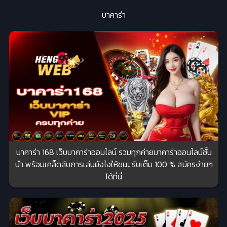
บาคาร่า
บาคาร่า 168 เว็บบาคาร่าออนไลน์ รวมทุกค่ายบาคาร่าออนไลน์ชั้น
นำ พร้อมเคล็ดลับการเล่นยังไงให้ชนะ รับเต็ม 100 % สมัครง่ายๆ
ได้ที่นี่