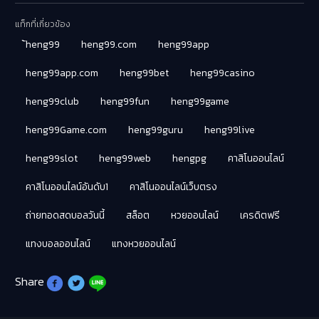
แท็กที่เกี่ยวข้อง
้heng99
heng99.com
heng99app
heng99app.com
heng99bet
heng99casino
heng99club
heng99fun
heng99game
heng99Game.com
heng99guru
heng99live
heng99slot
heng99web
hengpg
คาสิโนออนไลน์
คาสิโนออนไลน์อันดับ1
คาสิโนออนไลน์เว็บตรง
ถ่ายทอดสดบอลวันนี้
สล็อต
หวยออนไลน์
เครดิตฟรี
แทงบอลออนไลน์
แทงหวยออนไลน์
Share