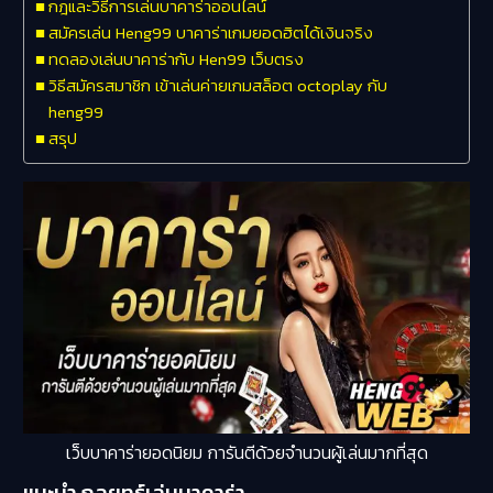
กฎและวิธีการเล่นบาคาร่าออนไลน์
สมัครเล่น Heng99 บาคาร่าเกมยอดฮิตได้เงินจริง
ทดลองเล่นบาคาร่ากับ Hen99 เว็บตรง
วิธีสมัครสมาชิก เข้าเล่นค่ายเกมสล็อต octoplay กับ
heng99
สรุป
เว็บบาคาร่ายอดนิยม การันตีด้วยจำนวนผู้เล่นมากที่สุด
แนะนำ กลยุทธ์เล่นบาคาร่า