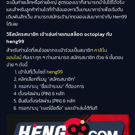
จะเป็นค่ายเล็กหรือค่ายใหญ่ สูตรของเราก็สามารถนำไปใช้ได้จริง
และสำหรับลูกค้าท่านใดที่กำลังมองหาเว็บเกมบาคาร่าเพื่อเริ่มต้น
เดิมพันสักเว็บ สามารถสมัครเข้ามาทดลองเล่นบาคาร่ากับ Hen99
ได้เลย
วิธีสมัครสมาชิก เข้าเล่นค่ายเกมสล็อต octoplay กับ
heng99
สำหรับท่านใดที่สนใจอยากจะเข้าร่วมเป็นสมาชิก
คาสิโน
ออนไลน์
กับเรา ทุก ๆ ท่านสามารถ สมัครสมาชิก ด้วย 6 ขั้นตอน
ง่าย ๆ ดังนี้
เข้าไปที่เว็บไซต์
heng99
คลิกเลือกที่เมนู “สมัครสมาชิก”
กรอก/ระบุ “ชื่อเข้าระบบ” ที่ต้องการ
ตั้งรหัสผ่าน (PIN) 6 หลัก
ยืนยันตั้งรหัสผ่าน (PIN) 6 หลัก
กรอก/ระบุ “เบอร์มือถือ” และเข้าเล่นได้ทันที