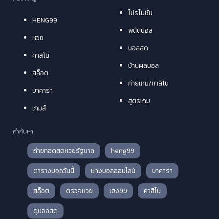
โปรโมชั่น
HENG99
พนันบอล
หวย
บอลสด
คาสิโน
บ้านผลบอล
สล็อต
ค่ายเกม/คาสิโน
บาคาร่า
สูตรเกม
เกมส์
คำค้นหา
ถ่ายทอดสดหวยรัฐบาล
heng99
ตารางบอลวันนี้
แทงบอลออนไลน์
บาคาร่า
สล็อต
ตรวจหวย
เฮง99
คาสิโน
ดูบอลสด