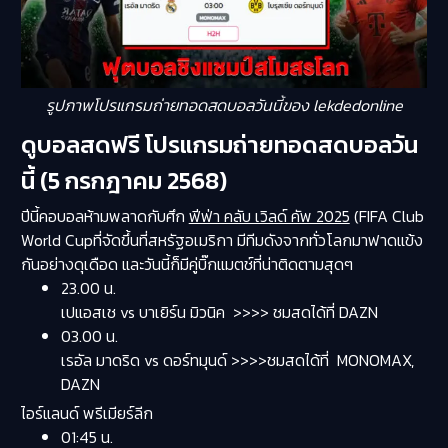
รูปภาพโปรแกรมถ่ายทอดสดบอลวันนี้ของ lekdedonline
ดูบอลสดฟรี โปรแกรมถ่ายทอดสดบอลวัน
นี้ (5 กรกฎาคม 2568)
ปีนี้คอบอลห้ามพลาดกับศึก
ฟีฟ่า คลับ เวิลด์ คัพ 2025
(FIFA Club
World Cupที่จัดขึ้นที่สหรัฐอเมริกา มีทีมดังจากทั่วโลกมาฟาดแข้ง
กันอย่างดุเดือด และวันนี้ก็มีคู่บิ๊กแมตช์ที่น่าติดตามสุดๆ
23.00 น.
เปแอสเช vs บาเยิร์น มิวนิค >>>> ชมสดได้ที่ DAZN
03.00 น.
เรอัล มาดริด vs ดอร์ทมุนด์ >>>>ชมสดได้ที่ MONOMAX,
DAZN
ไอร์แลนด์ พรีเมียร์ลีก
01:45 น.