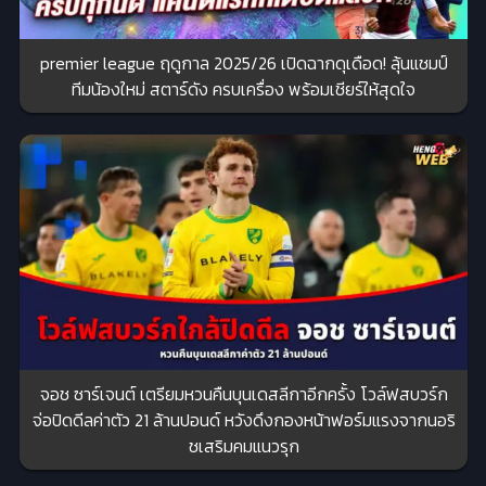
premier league ฤดูกาล 2025/26 เปิดฉากดุเดือด! ลุ้นแชมป์
ทีมน้องใหม่ สตาร์ดัง ครบเครื่อง พร้อมเชียร์ให้สุดใจ
จอช ซาร์เจนต์ เตรียมหวนคืนบุนเดสลีกาอีกครั้ง โวล์ฟสบวร์ก
จ่อปิดดีลค่าตัว 21 ล้านปอนด์ หวังดึงกองหน้าฟอร์มแรงจากนอริ
ชเสริมคมแนวรุก