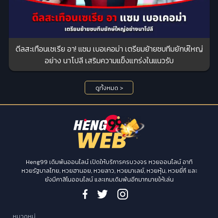
ดีลสะเทือนเซเรีย อา! แซม เบอเคอม่า เตรียมย้ายซบทีมยักษ์ใหญ่
อย่าง นาโปลี เสริมความแข็งแกร่งในแนวรับ
ดูทั้งหมด >
Heng99 เดิมพันออนไลน์ เปิดให้บริการครบวงจร หวยออนไลน์ อาทิ
หวยรัฐบาลไทย, หวยฮานอย, หวยลาว, หวยมาเลย์, หวยหุ้น, หวยยี่กี และ
ยังมีคาสิโนออนไลน์ และเกมเดิมพันอีกมากมายให้เล่น
หมวดหมู่