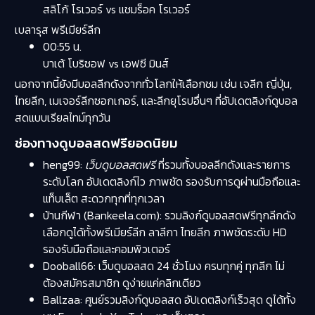
สลิโก้ โรเวอร์ vs แชมร็อค โรเวอร์
เบลารุส พรีเมียร์ลีก
00:55 น.
บาเต้ โบริซอฟ vs เอฟซี มินส์
นอกจากนี้ยังมีบอลลีกดังจากทั่วโลกให้เลือกชม เช่น เจลีก ญี่ปุ่น,
ไทยลีก, เมเจอร์ลีกซอกเกอร์, และลีกยุโรปอื่นๆ ที่อัปเดตลิงก์ดูบอล
สดแบบเรียลไทม์ทุกวัน
ช่องทางดูบอลสดฟรียอดนิยม
heng99:
เว็บดูบอลสดฟรี
ที่รวมทั้งบอลลีกดังและรายการ
ระดับโลก อัปเดตลิงก์ไว ภาพชัด รองรับการดูผ่านมือถือและ
แท็บเล็ต สะดวกทุกที่ทุกเวลา
บ้านกีฬา (Bankeela.com): รวมลิงก์ดูบอลสดฟรีทุกลีกดัง
เลือกดูได้ทั้งพรีเมียร์ลีก ลาลีกา ไทยลีก ภาพชัดระดับ HD
รองรับมือถือและคอมพิวเตอร์
Dooball66: เว็บดูบอลสด 24 ชั่วโมง ครบทุกคู่ ทุกลีก ไม่
ต้องสมัครสมาชิก ดูง่ายแค่คลิกเดียว
Ballzaa: ศูนย์รวมลิงก์ดูบอลสด อัปเดตลิงก์เร็วสุด ดูได้ทั้ง