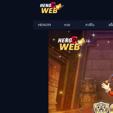
HENG99
หวย
คาสิโน
สล