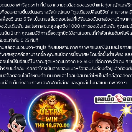
็อตแนวซาฟารีสุดระห่ำ ที่นำเอาความดุเดือดของแรดป่าแห่งทุ่งหญ้าแอฟริ
ลุยที่ชอบความตื่นเต้นและรางวัลใหญ่แบบ “ตูมเดียวเปลี่ยนชีวิต” สามารถ
สล็อต5 แถว 6 รีล เป็นเกมสล็อตออนไลน์ที่ได้รับแรงบันดาลใจงานวิทยาศาสต
เงินเดิมพัน และโอกาสชนะสูงสุดถึง 1,000 เท่าของเงินเดิมพัน คุณสมบ
่มเเป็น 2 เท่า คุณสมบัติการซื้อจะถูกปิดใช้งานในขณะที่กำลังเล่นเดิมพันพิเศ
ดิมจะเท่ากับ 0.25 ทันที
นเกมสล็อตแนวนินจา-ซามูไร ที่ผสมผสานภาพกราฟิกแบบญี่ปุ่น และโอกาสแตก
ี่พิเศษสุดๆคือสามารถซื้อ คุณสมบัติการซื้อพิเศษ โดยซื้อขั้นต่ำเพียง 100
ตออนไลน์ธีมอียิปต์โบราณสุดแหวกแนวจาก RG SLOT ที่ฉีกภาพจำเดิม ๆ ข
ล์น่ารักปนลึกลับ เรียกว่าใครเป็นสายชอบแมวหรือชอบธีมอียิปต์อยู่แล้วต้องยิ
มสล็อตออนไลน์ที่หยิบตำนานเทพเจ้าโอลิมปัสมาเล่าใหม่ในสไตล์สุดอลังกา
ี้จัดเต็มทั้งงานภาพ เอฟเฟกต์เสียง และลูกเล่นโบนัสแบบเทพจริง ๆ