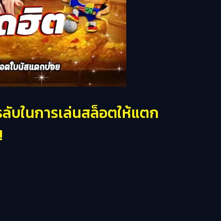
รลับในการเล่นสล็อตให้แตก
!