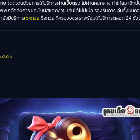
ไทย โดดเด่นด้วยการให้บริการผ่านเว็บตรง ไม่ผ่านคนกลาง ทำให้สมาชิก
ฟกต์อลังการ และโบนัสแตกง่าย เล่นได้ไม่มีเบื่อ รองรับการเล่นทั้งบนคอ
ายังมีบริการ
เชคหวย
ซื้อหวย ที่ครบวงจรเราพร้อมให้บริการตลอด 24 ชั่ว
 G2G56