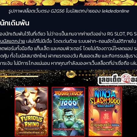
รูปภาพสล็อตเว็บตรง G2G56 โบนัสแตกง่ายของ lekdedonline
นักเดิมพัน
องนักเดิมพันไว้ในที่เดียว ไม่ว่าจะเป็นเกมจากค่ายดังอย่าง RG SLOT
โบนัสแตกง่าย
เล่นได้ไม่มีเบื่อ โดดเด่นด้วย ระบบฝาก-ถอนอัตโนมัติภายใน
ลตฟอร์มทั้งมือถือ แท็บเล็ต และคอมพิวเตอร์ โดยไม่ต้องดาวน์โหลดแอป รอ
สุดคุ้ม ทั้งโบนัสสมาชิกใหม่ ฝากแรกของวัน คืนยอดเสีย และกิจกรรมลุ้นรา
รเงิน ไม่มีการโกงแน่นอน หากคุณกำลังมองหาเว็บสล็อตที่น่าเชื่อถือ เล่