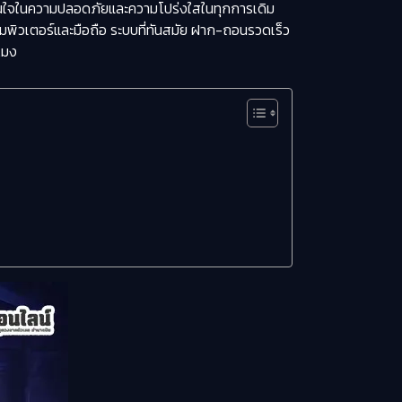
มั่นใจในความปลอดภัยและความโปร่งใสในทุกการเดิม
มพิวเตอร์และมือถือ ระบบที่ทันสมัย ฝาก-ถอนรวดเร็ว
โมง