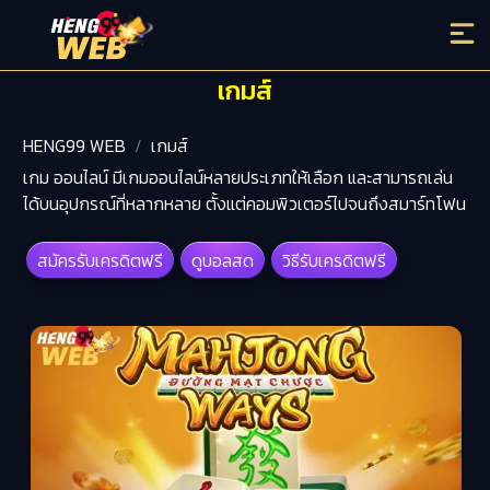
เกมส์
HENG99 WEB
เกมส์
เกม ออนไลน์ มีเกมออนไลน์หลายประเภทให้เลือก และสามารถเล่น
ได้บนอุปกรณ์ที่หลากหลาย ตั้งแต่คอมพิวเตอร์ไปจนถึงสมาร์ทโฟน
สมัครรับเครดิตฟรี
ดูบอลสด
วิธีรับเครดิตฟรี