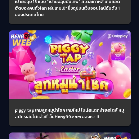
เป่ายิ้งฉุบ 15 แบบ “เป่ายิ้งฉุบขั้นเทพ” สไตล์เกาหลี เกมยอด
ฮิตของคนทั่วโลก เล่นเกมเป่ายิ้งฉุปบนเว็บออนไลน์อันดับ 1
ของประเทศไทย
piggy tap เกมลูกหมูนำโชค เกมใหม่ โบนัสแตกง่ายสไตล์ หมู
สมัครเล่นได้แล้วที่ เว็บHeng99.com ของเรา !!