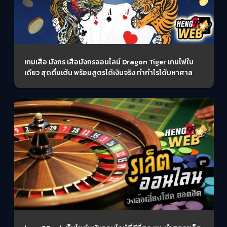
เกมเสือ มังกร เสือมังกรออนไลน์ Dragon Tiger เกมไพ่ใบ
เดียว สุดตื่นเต้น พร้อมสูตรได้เงินจริง ทำกำไรได้มหาศาล