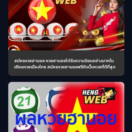
สมัครหวยฮานอย หวยฮานอยได้รับความนิยมอย่างมากใน
เซียนหวยเมืองไทย สมัครหวยฮานอยฟรีกับเว็บหวยที่ดีที่สุด