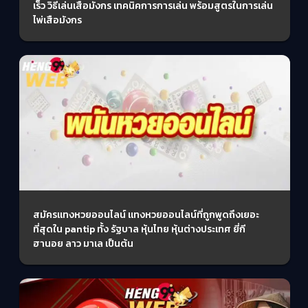
เร็ว วิธีเล่นเสือมังกร เทคนิคการการเล่น พร้อมสูตรในการเล่น
ไพ่เสือมังกร
สมัครแทงหวยออนไลน์ แทงหวยออนไลน์ที่ถูกพูดถึงเยอะ
ที่สุดใน pantip ทั้ง รัฐบาล หุ้นไทย หุ้นต่างประเทศ ยี่กี
ฮานอย ลาว มาเล เป็นต้น