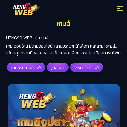
เกมส์
HENG99 WEB
เกมส์
เกม ออนไลน์ มีเกมออนไลน์หลายประเภทให้เลือก และสามารถเล่น
ได้บนอุปกรณ์ที่หลากหลาย ตั้งแต่คอมพิวเตอร์ไปจนถึงสมาร์ทโฟน
สมัครรับเครดิตฟรี
ดูบอลสด
วิธีรับเครดิตฟรี