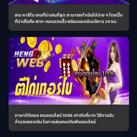
เกม คาสิโน เกมที่น่าเล่นที่สุด สามารถทำเงินได้ง่าย ๆ โดยเว็บ
ที่น่าเชื่อถือ ฝาก-ถอนรวดเร็ว พร้อมแอดมินบริการ 24 ชม.
ภาษาดิจิตอล เกมออนไลน์ 100k เท่ากับกี่บาท วิธีการนับ
จำนวนยอดเงิน ในการเล่นเกมเดิมพันออนไลน์