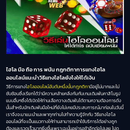
ไฮโล มือ ถือ การ พนัน กฎกติกาการแทงไฮโล
ออนไลน์แนะนำวิธีแทงไฮโลยังไงให้ได้เงิน
วิธีการแทงไ
ฮโลออนไลน์อันดับหนึ่งนั้นกฎกติกา
มีอยู่ไม่มากและไม่
ซับซ้อนซึ่งเรียกได้ว่ามีความคล้ายคลึงกันกับเกมเดิมพันคาสิโนรูป
แบบอื่นๆซึ่งได้เปิดให้ท่านเลือกวางเดิมพันได้ตามความต้องการดัง
นั้นสำหรับนักเดิมพันมือใหม่ที่ยังไม่เคยมีประสบการณ์มาก่อนในวันนี้
เราจึงจะมาแนะนำและพาทุกท่านไปทำความรู้จักกับ วิธีแทงไฮโล
ออนไลน์ที่จะเป็นแนวทางให้ท่านสามารถเข้าใช้บริการได้อย่างถูก
ต้องและรวดเร็วมากยิ่งขึ้นเพราะฉะนั้นอย่ารอช้าอีกต่อไปเลย ไปดู