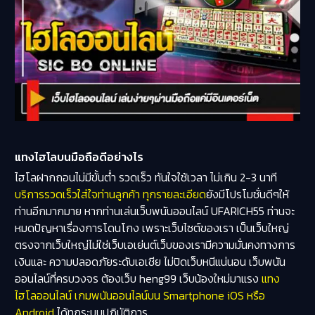
แทงไฮโลบนมือถือดีอย่างไร
ไฮโลฝากถอนไม่มีขั้นต่ำ รวดเร็ว ทันใจใช้เวลา ไม่เกิน 2-3 นาที
บริการรวดเร็วใส่ใจท่านลูกค้า ทุกรายละเอียด
ยังมีโปรโมชั่นดีๆให้
ท่านอีกมากมาย หากท่านเล่นเว็บพนันออนไลน์ UFARICH55 ท่านจะ
หมดปัญหาเรื่องการโดนโกง เพราะเว็บไซต์ของเรา เป็นเว็บใหญ่
ตรงจากเว็บใหญ่ไม่ใช่เว็บเอเย่นต์เว็บของเรามีความมั่นคงทางการ
เงินและ ความปลอดภัยระดับเอเชีย ไม่ปิดเว็บหนีแน่นอน เว็บพนัน
ออนไลน์ที่ครบวงจร ต้องเว็บ heng99 เว็บน้องใหม่มาแรง
แทง
ไฮโลออนไลน์ เกมพนันออนไลน์บน Smartphone iOS หรือ
Android
ได้ทุกระบบปฏิบัติการ