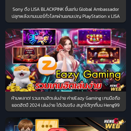
Sony ดึง LISA BLACKPINK ขึ้นแท่น Global Ambassador
ปลุกพลังเกมเมอร์ทั่วโลกผ่านแคมเปญ PlayStation x LISA
ห้ามพลาด! รวมเกมฮิตเล่นง่าย ค่ายEazy Gaming เกมมือถือ
ยอดฮิตปี 2024 เล่นง่าย ได้เงินจริง สนุกได้ทุกที่บน Heng99