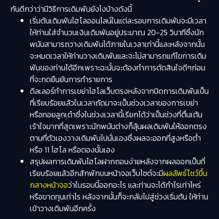
กันดีกว่าว่ามีวิธีการเดิมพันยังไงบ้างดังนี้
เริ่มต้นเดิมพันไฮโลออนไลน์ในแต่ละรอบการเดิมพันจะมีเวลา
ให้ท่านใส่จำนวนเงินเดิมพันอยู่ประมาณ 20-25 วินาทีซึ่งนัก
พนันสามารถวางเดิมพันได้ภายในเวลาเท่านี้และหลังจากนั้น
จะหมดเวลาให้ท่านวางเดิมพันและจะไม่สามารถแก้ไขการเดิม
พันของท่านได้อีกเพราะฉะนั้นจะต้องทำการตัดสินใจดีๆก่อน
ที่จะกดยืนยันการทำรายการ
ดีลเลอร์ทำการเขย่าไฮโลเว็บตรงหลังจากปิดการเดิมพันเป็น
ที่เรียบร้อยแล้วในเวลาถัดมาจะเป็นช่วงเวลาของการเขย่า
หรือทอยลูกเต๋าซึ่งในช่วงเวลานี้เรียกได้ว่าเป็นช่วงที่ตื่นเต้น
เร้าใจมากที่สุดเพราะนักพนันต่างก็ลุ้นผลเดิมพันให้ออกตรง
ตามที่ตัวเองวางเดิมพันไปนั่นเองซึ่งผลจะออกที่สูงหรือต่ำ
หรือ 11 ไฮโล หรือตองนั้นเอง
สรุปผลการเดิมพันไฮโลฝากถอนง่ายหลังจากผลออกเป็นที่
เรียบร้อยแล้วอีกสักพักบนหน้าจอเว็บไซต์จะมี
ผลลัพธ์โชว์ขึ้น
กลางหน้าจอ
ว่าในรอบนี้ออกอะไร และท่านจะได้กำไรเท่าไหร่
หรือขาดทุนเท่าไร หลังจากนั้นก็จะกลับไปสู่ช่วงเริ่มต้น ให้ท่าน
เข้าวางเดิมพันอีกครั้ง