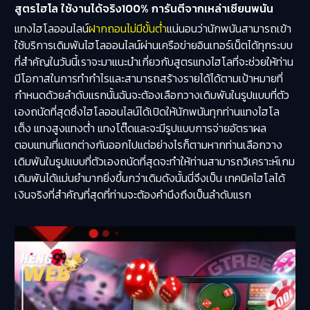
สูตรไฮโล ใช้งานได้จริง100% การันตีจากเหล่าเซียนพนัน
แทงไฮโลออนไลน์
ฝากถอนไม่มีขั้นต่ำ
แน่นอนว่านักพนันสามารถเข้า
ใช้บริการเดิมพันไฮโลออนไลน์ผ่านเครือข่ายอินเทอร์เน็ตได้ทุกระบบ
ที่สำคัญในวันนี้เราจะมาแนะนำเกี่ยวกับสูตรแทงไฮโลที่จะช่วยให้ท่าน
มีโอกาสในการทำกำไรและสามารถสร้างรายได้ได้ตามเป้าหมายที่
กำหนดด้วยลำดับแรกนั้นฉันจะต้องเลือกวางเดิมพันในรูปแบบที่ตัว
เองถนัดที่สุดซึ่งไฮโลออนไลน์ได้เปิดให้นักพนันทุกท่านแทงไฮโล
เต็ง แทงสูงแทงต่ำ แทงโต๊ดและจะมีรูปแบบการจ่ายอัตราผล
ตอบแทนที่แตกต่างกันออกไปแต่อย่างไรก็ตามหากท่านเลือกวาง
เดิมพันในรูปแบบที่ตัวเองถนัดที่สุดจะทำให้ท่านสามารถวิเคราะห์เกม
เดิมพันได้แม่นยำมากยิ่งขึ้นกว่าเดิมดังนั้นนี่จึงเป็น เทคนิคไฮโลได้
เงินจริงที่สำคัญที่สุดที่ท่านจะต้องคำนึงถึงเป็นลำดับแรก