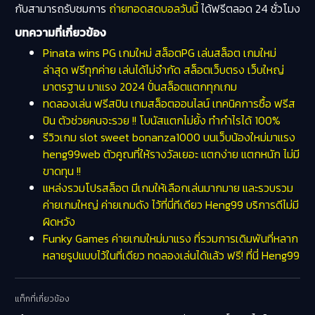
กับสามารถรับชมการ
ถ่ายทอดสดบอลวันนี้
ได้ฟรีตลอด 24 ชั่วโมง
บทความที่เกี่ยวข้อง
Pinata wins PG เกมใหม่ สล็อตPG เล่นสล็อต เกมใหม่
ล่าสุด ฟรีทุกค่าย เล่นได้ไม่จำกัด สล็อตเว็บตรง เว็บใหญ่
มาตรฐาน มาแรง 2024 ปั่นสล็อตแตกทุกเกม​
ทดลองเล่น ฟรีสปิน เกมสล็อตออนไลน์ เทคนิคการซื้อ ฟรีส
ปิน ตัวช่วยคนจะรวย !! โบนัสแตกไม่ยั้ง ทำกำไรได้ 100%
รีวิวเกม slot sweet bonanza1000 บนเว็บน้องใหม่มาแรง
heng99web ตัวคูณที่ให้รางวัลเยอะ แตกง่าย แตกหนัก ไม่มี
ขาดทุน !!
แหล่งรวมโปรสล็อต มีเกมให้เลือกเล่นมากมาย และรวบรวม
ค่ายเกมใหญ่ ค่ายเกมดัง ไว้ที่นี่ทีเดียว Heng99 บริการดีไม่มี
ผิดหวัง
Funky Games ค่ายเกมใหม่มาแรง ที่รวมการเดิมพันที่หลาก
หลายรูปแบบไว้ในที่เดียว ทดลองเล่นได้แล้ว ฟรี! ที่นี่ Heng99
แท็กที่เกี่ยวข้อง