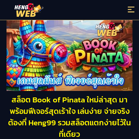
สล็อต Book of Pinata ใหม่ล่าสุด มา
พร้อมฟีเจอร์สุดเร้าใจ เล่นง่าย จ่ายจริง
ต้องที่ Heng99 รวมสล็อตแตกง่ายไว้ใน
ที่เดียว