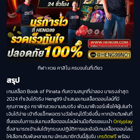
กีฬา หวย คาสิโน ครบจบในที่เดียว
สรุป
เกมสล็อต Book of Pinata กับความสนุกที่น่าลอง มาแรงล่าสุด
2024 ทำเงินได้จริง Heng99 นำเสนอเกมสล็อตออนไลน์ที่มี
คุณภาพสูง กราฟิกสวยงามสมจริง พัฒนาฟีเจอร์เพื่อให้ผู้เล่นทำ
เงินได้ง่าย เข้าถึงแจ็กพอตรางวัลใหญ่ได้ไวยิ่งขึ้น หากนักเดิมพันที่
ชื่นชอบในการเล่นเกมสล็อตออนไลน์ผ่านมือถือขอแนะนำ
Onlyplay
ซึ่งสามารถเข้าเล่นได้ทุกระบบปฏิบัติการและยังมีเกมสล็อตออนไลน์
ให้เลือกเดิมพันหลายเกม มัครสมาชิกวันนี้ลุ้นรับ
เครดิตฟรี
พร้อม