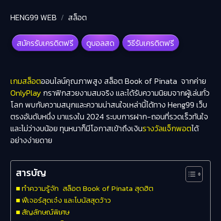
HENG99 WEB
สล็อต
สมัครรับเครดิตฟรี
ดูบอลสด
วิธีรับเครดิตฟรี
เกมสล็อต
ออนไลน์คุณภาพสูง สล็อต Book of Pinata จากค่าย
OnlyPlay
กราฟิกสวยงามสมจริง และได้รับความนิยมจากผู้เล่นทั่ว
โลก พบกับความสนุกและความน่าสนใจเหล่านี้ได้ทาง Heng99 เว็บ
ตรงอันดับหนึ่ง มาแรงใน 2024 ระบบการฝาก-ถอนที่รวดเร็วทันใจ
และไม่ว่างบน้อย ทุนหนาก็มีโอกาสเข้าถึงเงิน
รางวัลแจ็กพอต
ได้
อย่างง่ายดาย
สารบัญ
ทำความรู้จัก สล็อต Book of Pinata สุดฮิต
ฟีเจอร์สุดเจ๋ง และโบนัสสุดว้าว
สัญลักษณ์พิเศษ