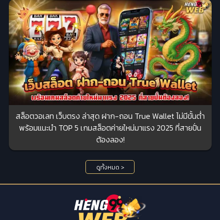
สล็อตวอเลท เว็บตรง ล่าสุด ฝาก-ถอน True Wallet ไม่มีขั้นต่ำ
พร้อมแนะนำ TOP 5 เกมสล็อตค่ายใหม่มาแรง 2025 ที่สายปั่น
ต้องลอง!
ดูทั้งหมด >