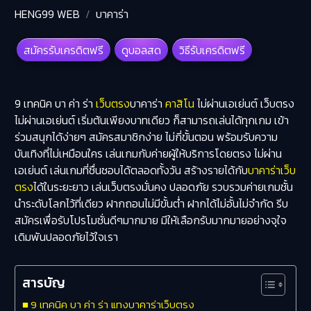
HENG99 WEB
บาคาร่า
สมัครรับเครดิตฟรี
ดูบอลสด
วิธีรับเครดิตฟรี
9 เทคนิค บา ค่า ร่า
เว็บตรง
บาคาร่า
คาสิโน
ไม่ผ่านเอเย่นต์ เว็บตรง
ไม่ผ่านเอเย่นต์ เริ่มต้นเพียงบาทเดียว ก็สามารถเล่นได้ทุกเกม เข้า
ร่วมสนุกได้ง่ายๆ สมัครสมาชิกง่าย ไม่กี่ขั้นตอน พร้อมรับความ
บันเทิงที่ไม่เหมือนใคร เล่นเกมกับค่ายผู้ให้บริการโดยตรง ไม่ผ่าน
เอเย่นต์ เล่นเกมที่ชื่นชอบได้ตลอดทั้งวัน สร้างรายได้กับ
บาคาร่าเว็บ
ตรง
ได้ในระยะยาว เล่นเว็บตรงมั่นคง ปลอดภัย รวบรวมค่ายเกมชั้น
นำระดับโลกไว้ที่เดียว ฝากถอนไม่มีขั้นต่ำ ฝากได้ไม่อั้นไม่จำกัด รีบ
สมัครเพื่อรับโปรโมชั่นดีๆมากมาย มีให้เลือกรับมากมายอย่างจุใจ
เดิมพันปลอดภัยไว้ใจเรา
สารบัญ
9 เทคนิค บา ค่า ร่า แทงบาคาร่าเว็บตรง