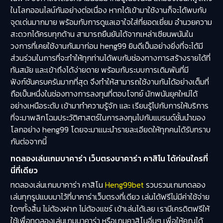
ในโลกออนไลน์กันอย่างต่อเนื่อง หากได้เข้ามาใช้งานก็จะได้พบกับ
จุดเด่นมากมาย พร้อมกับการดูแลเอาใจใส่ที่ยอดเยี่ยม อำนวยความ
สะดวกได้ครบทุกด้าน สามารถยืนยันได้จากเหล่าเซียนพนันใน
วงการที่เคยใช้งานกันมาก่อน heng99 ยินดีเป็นอย่างยิ่งที่จะได้มี
ส่วนร่วมในการที่จะทำให้ทุกท่านได้พบกับช่องทางการสร้างรายได้ที่
ทันสมัย และเข้าถึงได้ง่ายดาย พร้อมกับระบบการเดิมพันที่มี
ฟังก์ชันครบครันมากที่สุด จึงทำให้สามารถใช้งานกันได้อย่างเต็มที่
ถือเป็นหนึ่งในช่องทางการลงทุนที่ตอบโจทย์ นักพนันยุคใหม่ได้
อย่างเหนือระดับ เข้ามาทำความรู้จัก และ เรียนรู้ไปกับการให้บริการ
ที่จะมาพลิกโฉมประวัติศาสตร์ในการลงทุนไปกับแบรนด์ชั้นนำของ
โลกอย่าง heng99 โดยจะมาแนะนำรายละเอียดให้ทุกคนได้รับทราบ
กันต่อจากนี้
ทดลองเล่นเกมบาคาร่า เว็บตรงบาคาร่า คาสิโน ได้ก่อนใครที่
นี่ที่เดียว
ทดลองเล่นเกมบาคาร่า คาสิโน
Heng99bet
รวบรวมเกมทดลอง
เล่นทุกรูปแบบมาไว้ที่บาคาร่าเว็บตรงที่เดียว เล่นได้ฟรีไม่มีค่าใช้จ่าย
ใดๆทั้งสิ้น ไม่ต้องฝาก ไม่ต้องแชร์ เข้าเล่นได้เลย เรามีเครดิตฟรีให้
ใช้เพื่อทดลองเล่นเกมบาคาร่า หรือเกมคาสิโนอิ่นๆ เพื่อให้คุณได้