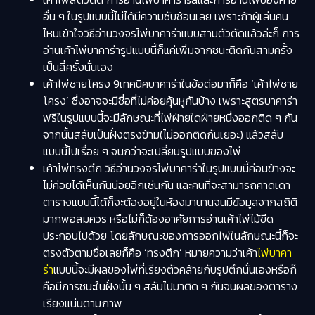
อื่น ๆ ในรูปแบบนี้ไม่ได้มีความซับซ้อนเลย เพราะถ้าผู้เล่นคน
ไหนเข้าใจวิธีอ่านวงจรไพ่บาคาร่าแบบสามตัวตัดแล้วล่ะก็ การ
อ่านเค้าไพ่บาคาร่ารูปแบบนี้ก็แค่เพิ่มจากชนะติดกันสามครั้ง
เป็นสี่ครั้งนั่นเอง
เค้าไพ่ชายโครง 9เทคนิคบาคาร่าในข้อต่อมาก็คือ ‘เค้าไพ่ชาย
โครง’ ซึ่งอาจจะมีชื่อที่ไม่ค่อยคุ้นหูกันบ้าง เพราะสูตรบาคาร่า
ฟรีในรูปแบบนี้จะมีลักษณะที่ไพ่ฝ่ายใดฝ่ายหนึ่งออกติด ๆ กัน
จากนั้นสลับเป็นฝั่งตรงข้าม(ไม่ออกติดกันเยอะ) แล้วสลับ
แบบนี้ไปเรื่อย ๆ จนกว่าจะเปลี่ยนรูปแบบของไพ่
เค้าไพ่ทรงตึก วิธีอ่านวงจรไพ่บาคาร่าในรูปแบบนี้ค่อนข้างจะ
ไม่ค่อยได้เห็นกันบ่อยอีกเช่นกัน และคนที่จะสามารถคาดเดา
ตารางแบบนี้ได้ก็จะต้องอยู่ในห้องมานานจนมีข้อมูลจากสถิติ
มากพอสมควร หรือไม่ก็ต้องอาศัยการอ่านเค้าไพ่ไม้ขีด
ประกอบไปด้วย โดยลักษณะของการออกไพ่ในลักษณะนี้ก็จะ
ตรงตัวตามชื่อเลยก็คือ ‘ทรงตึก’ หมายความว่าเค้า
ไพ่บาคา
ร่า
แบบนี้จะมีผลของไพ่ที่เรียงตัวคล้ายกับรูปตึกนั่นเองหรือก็
คือมีการชนะในฝั่งนั้น ๆ สลับไปมาติด ๆ กันจนผลของตาราง
เรียงแน่นตามภาพ