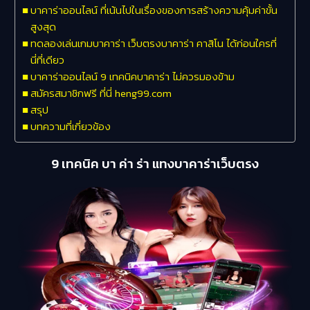
บาคาร่าออนไลน์ ที่เน้นไปในเรื่องของการสร้างความคุ้มค่าขั้น
สูงสุด
ทดลองเล่นเกมบาคาร่า เว็บตรงบาคาร่า คาสิโน ได้ก่อนใครที่
นี่ที่เดียว
บาคาร่าออนไลน์ 9 เทคนิคบาคาร่า ไม่ควรมองข้าม
สมัครสมาชิกฟรี ที่นี่ heng99.com
สรุป
บทความที่เกี่ยวข้อง
9 เทคนิค บา ค่า ร่า แทงบาคาร่าเว็บตรง