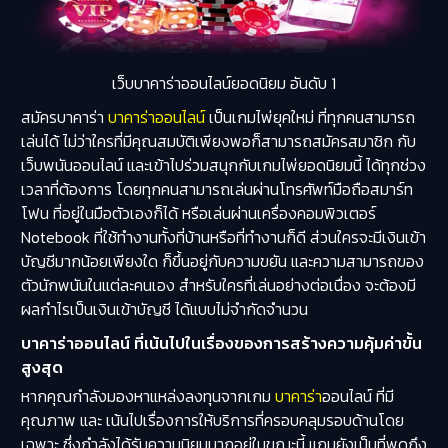
เว็บบาคาร่าออนไลน์ยอดนิยม อันดับ 1
สมัครบาคาร่า
บาคาร่าออนไลน์
เป็นเกมไพ่ยุคใหม่ ที่ทุกคนสามารถ
เล่นได้ ไม่ว่าใครที่มีคุณสมบัติเพียงพอก็สามารถสมัครสมาชิก กับ
เว็บพนันออนไลน์ และเข้าไปร่วมสนุกกับเกมไพ่ยอดนิยมนี้ ได้ทุกช่วง
เวลาที่ต้องการ โดยทุกคนสามารถเล่นผ่านโทรศัพท์มือถือสมาร์ท
โฟน ที่อยู่ในมือตัวเองก็ได้ หรือเล่นผ่านเครื่องคอมพิวเตอร์
Notebook ที่ใช้ทำงานทั้งที่บ้านหรือที่ทำงานก็ดี ส่วนใครจะมีเงินเข้า
บัญชีมากน้อยเพียงใด ก็ขึ้นอยู่กับความขยัน และความสามารถของ
ตัวนักพนันในแต่ละคนเอง สำหรับใครที่เล่นอย่างต่อเนื่อง จะต้องมี
ผลกำไรเป็นเงินเข้าบัญชี ได้แบบไม่จำกัดจำนวน
บาคาร่าออนไลน์ ที่เน้นไปในเรื่องของการสร้างความคุ้มค่าขั้น
สูงสุด
หากคุณกำลังมองหาแหล่งลงทุนจากเกม
บาคาร่า
ออนไลน์ ที่มี
คุณภาพ และ เน้นไปเรื่องการให้บริการที่ครอบคลุมรอบด้านโดย
เฉพาะ ซึ่งกำลังได้รับความนิยมมากอยู่ในขณะนี้ แถมยังเป็นที่พูดถึง