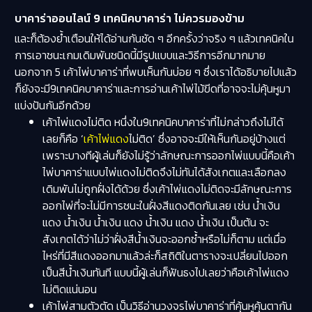
บาคาร่าออนไลน์ 9 เทคนิคบาคาร่า ไม่ควรมองข้าม
และก็ต้องย้ำเตือนให้ได้อ่านกันชัด ๆ อีกครั้งว่าจริง ๆ แล้วเทคนิคใน
การเอาชนะเกมเดิมพันชนิดนี้มีรูปแบบและวิธีการอีกมากมาย
นอกจาก 5 เค้าไพ่บาคาร่าที่พบเห็นกันบ่อย ๆ ซึ่งเราได้อธิบายไปแล้ว
ก็ยังจะมี9เทคนิคบาคาร่าและการอ่านเค้าไพ่ไม้ขีดที่อาจจะไม่คุ้นหูมา
แบ่งปันกันอีกด้วย
เค้าไพ่แดงไม่ติด หนึ่งใน9เทคนิคบาคาร่าที่ไม่กล่าวถึงไม่ได้
เลยก็คือ ‘
เค้าไพ่แดง
ไม่ติด’ ซึ่งอาจจะมีให้เห็นกันอยู่บ้างแต่
เพราะบางทีผู้เล่นก็ยังไม่รู้ว่าลักษณะการออกไพ่แบบนี้คือเค้า
ไพ่บาคาร่าแบบไพ่แดงไม่ติดจึงไม่ทันได้สังเกตและเลือกลง
เดิมพันไม่ถูกฝั่งได้ด้วย ซึ่งเค้าไพ่แดงไม่ติดจะมีลักษณะการ
ออกไพ่ที่จะไม่มีการชนะในฝั่งสีแดงติดกันเลย เช่น น้ำเงิน
แดง น้ำเงิน น้ำเงิน แดง น้ำเงิน แดง น้ำเงิน เป็นต้น จะ
สังเกตได้ว่าไม่ว่าฝั่งสีน้ำเงินจะออกซ้ำหรือไม่ก็ตาม แต่เมื่อ
ไหร่ที่มีสีแดงออกมาแล้วล่ะก็สถิติในตารางจะเปลี่ยนไปออก
เป็นสีน้ำเงินทันที แบบนี้ผู้เล่นก็ฟันธงไปเลยว่าคือเค้าไพ่แดง
ไม่ติดแน่นอน
เค้าไพ่สามตัวตัด เป็นวิธีอ่านวงจรไพ่บาคาร่าที่คุ้นหูคุ้นตากัน