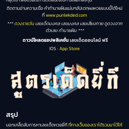
ติดตามอ่านความเชื่อ คำทำนายฝันแม่นๆอัปเดทผลหวยแบบนี้ได้ใหม่
ที่
www.punlekded.com
***
ดวงรายวัน
เลขเด็ดมงคล เลขมงคล เลขเสี่ยงทาย ดูดวงจาก
ตัวเลข ทำนายฝัน ***
ดาวน์โหลดแอปพลิเคชั่น
เลขเด็ดออนไลน์ ฟรี
IOS
:
App Store
สรุป
บอกเคล็ดลับการหาเลขเด็ดหวยยี่กี
ที่ทางเว็บของเราได้รวมมาไว้ให้