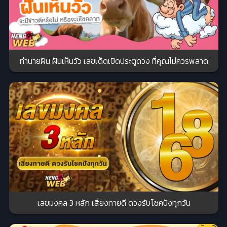
ทำนายฝัน ฝันเห็นวัว เลขเด็ดเปิดประตูดวง ที่คุณไม่ควรพลาด
เลขมงคล 3 หลัก เสี่ยงทายดี ดวงรับโชคปังทุกวัน