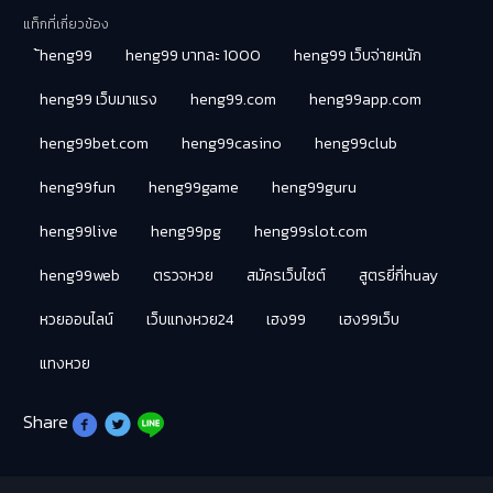
แท็กที่เกี่ยวข้อง
้heng99
heng99 บาทละ 1000
heng99 เว็บจ่ายหนัก
heng99 เว็บมาแรง
heng99.com
heng99app.com
heng99bet.com
heng99casino
heng99club
heng99fun
heng99game
heng99guru
heng99live
heng99pg
heng99slot.com
heng99web
ตรวจหวย
สมัครเว็บไซต์
สูตรยี่กี่huay
หวยออนไลน์
เว็บแทงหวย24
เฮง99
เฮง99เว็บ
แทงหวย
Share