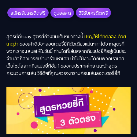
สมัครรับเครดิตฟรี
ดูบอลสด
วิธีรับเครดิตฟรี
สูตรยี่กี่huay
สูตรยี่กีวิ่งชนเต็มๆมาทางนี้้
เชิญให้ได้ทดลอง ด้วย
เหตุว่า
ของเค้าดีจังๆลอตเตอรี่ยี่กีตัวเดียวแม่นๆหาได้จากสูตรที่
พวกเราจะเสนอให้ในวันนี้ ท่านใดที่เล่นสลากกินแบ่งยี่กีอยู่เป็นประ
จำเเล้วก็สามารถเข้ามาร่วมหาเลข นำไปใช้งานได้กับพวกเราเลย
เว็บไซต์สลากกินแบ่งยี่กีชั้น 1 ของคนประเทศไทย เเนะนำสูตร
กระบวนการเล่น วิธีดีๆที่คุณควรจะทราบก่อนเล่นลอตเตอรี่ยี่กี