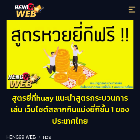
สูตรยี่กี่huay เเนะนำสูตรกระบวนการ
เล่น เว็บไซต์สลากกินแบ่งยี่กีชั้น 1 ของ
ประเทศไทย
HENG99 WEB
หวย