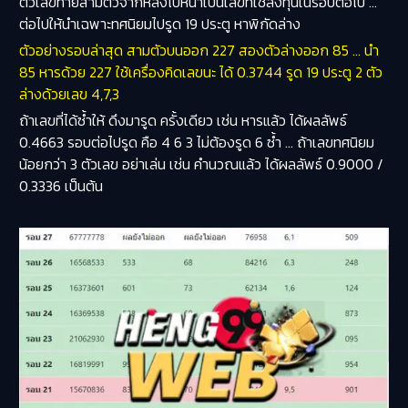
ตัวเลขท้ายสามตัวจากหลังไปหน้าเป็นเลขที่ใช้ลงทุนในรอบต่อไป …
ต่อไปให้นำเฉพาะทศนิยมไปรูด 19 ประตู หาพิกัดล่าง
ตัวอย่างรอบล่าสุด สามตัวบนออก 227 สองตัวล่างออก 85 … นำ
85 หารด้วย 227 ใช้เครื่องคิดเลขนะ ได้ 0.3744 รูด 19 ประตู 2 ตัว
ล่างด้วยเลข 4,7,3
ถ้าเลขที่ได้ซ้ำให้ ดึงมารูด ครั้งเดียว เช่น หารแล้ว ได้ผลลัพธ์
0.4663 รอบต่อไปรูด คือ 4 6 3 ไม่ต้องรูด 6 ซ้ำ … ถ้าเลขทศนิยม
น้อยกว่า 3 ตัวเลข อย่าเล่น เช่น คำนวณแล้ว ได้ผลลัพธ์ 0.9000 /
0.3336 เป็นต้น