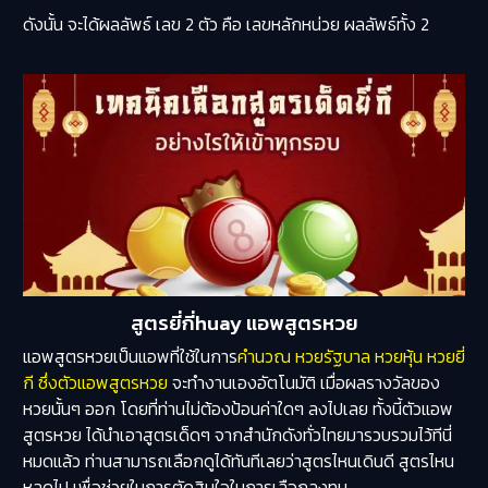
ดังนั้น จะได้ผลลัพธ์ เลข 2 ตัว คือ เลขหลักหน่วย ผลลัพธ์ทั้ง 2
สูตรยี่กี่huay แอพสูตรหวย
แอพสูตรหวยเป็นแอพที่ใช้ในการ
คำนวณ หวยรัฐบาล หวยหุ้น หวยยี่
กี ซึ่งตัวแอพสูตรหวย
จะทำงานเองอัตโนมัติ เมื่อผลรางวัลของ
หวยนั้นๆ ออก โดยที่ท่านไม่ต้องป้อนค่าใดๆ ลงไปเลย ทั้งนี้ตัวแอพ
สูตรหวย ได้นำเอาสูตรเด็ดๆ จากสำนักดังทั่วไทยมารวบรวมไว้ทีนี่
หมดแล้ว ท่านสามารถเลือกดูได้ทันทีเลยว่าสูตรไหนเดินดี สูตรไหน
หลุดไป เพื่อช่วยในการตัดสินใจในการเลือกลงทุน.