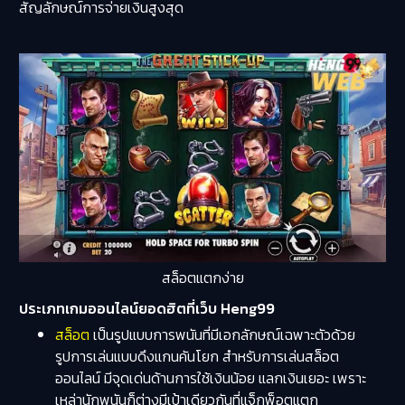
สัญลักษณ์การจ่ายเงินสูงสุด
สล็อตแตกง่าย
ประเภทเกมออนไลน์ยอดฮิตที่เว็บ Heng99
สล็อต
เป็นรูปแบบการพนันที่มีเอกลักษณ์เฉพาะตัวด้วย
รูปการเล่นแบบดึงแกนคันโยก สำหรับการเล่นสล็อต
ออนไลน์ มีจุดเด่นด้านการใช้เงินน้อย แลกเงินเยอะ เพราะ
เหล่านักพนันก็ต่างมีเป้าเดียวกันที่แจ็กพ็อตแตก