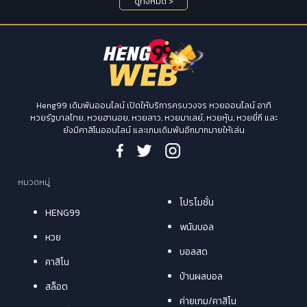
ดูทั้งหมด >
Heng99 เดิมพันออนไลน์ เปิดให้บริการครบวงจร หวยออนไลน์ อาทิ
หวยรัฐบาลไทย, หวยฮานอย, หวยลาว, หวยมาเลย์, หวยหุ้น, หวยยี่กี และ
ยังมีคาสิโนออนไลน์ และเกมเดิมพันอีกมากมายให้เล่น
หมวดหมู่
โปรโมชั่น
HENG99
พนันบอล
หวย
บอลสด
คาสิโน
บ้านผลบอล
สล็อต
ค่ายเกม/คาสิโน