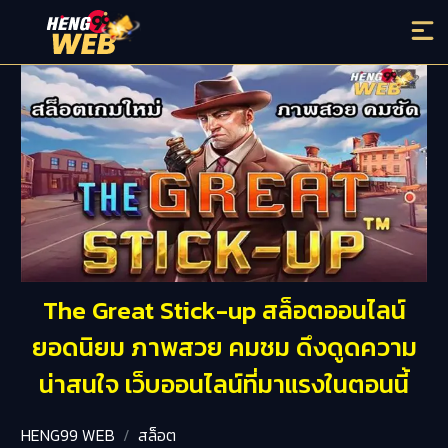
The Great Stick-up สล็อตออนไลน์
ยอดนิยม ภาพสวย คมชม ดึงดูดความ
น่าสนใจ เว็บออนไลน์ที่มาแรงในตอนนี้
HENG99 WEB
สล็อต