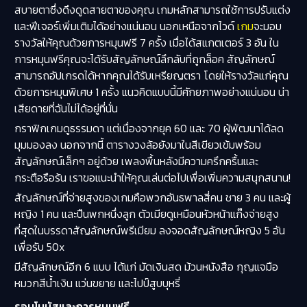
สบายตาซึ่งดึงดูดสายตาของคุณ เกมหลักสามารถใช้การปรับแต่ง
และฟีเจอร์เพิ่มเติมได้อย่างแน่นอน นอกเหนือจากไวด์
เกม
จะมอบ
รางวัลให้คุณด้วยการหมุนฟรี 7 ครั้ง เมื่อได้สแกตเตอร์ 3 อัน ใน
การหมุนฟรีคุณจะได้รับสัญลักษณ์ลึกลับที่ถูกล็อค สัญลักษณ์
สามารถอัปเกรดได้หากคุณได้รับเหรียญตรา โดยให้รางวัลแก่คุณ
ด้วยการหมุนพิเศษ 1 ครั้ง แนวคิดแบบนี้มีศักยภาพอย่างแน่นอน น่า
เสียดายที่ฉันไม่ได้อยู่ที่นั่น
กราฟิกเกมดูธรรมดา แต่เนื่องจากยุค 60 และ 70 ผู้พัฒนาได้ลด
มุมมองลง นอกจากนี้ ตารางวงล้อยังมาในสีเขียวเข้มพร้อม
สัญลักษณ์เล็กๆ อยู่ด้วย เพลงพื้นหลังมีความครึกครื้นและ
กระตือรือร้น เราขอแนะนำให้คุณเล่นต่อไปเพื่อเพิ่มความสนุกสนาน!
สัญลักษณ์ที่จ่ายสูงของเกมคือพวกอันธพาลสี่คน ชาย 3 คน และผู้
หญิง 1 คน และปืนพกหนึ่งลูก ตัวเมียดูเหมือนหัวหน้าแก๊งจ่ายสูง
ที่สุดในบรรดาสัญลักษณ์พรีเมียม ลงจอดสัญลักษณ์หญิง 5 อัน
เพื่อรับ 50x
มีสัญลักษณ์อีก 6 แบบ ได้แก่ มัดเงินสด ม้วนหนังสือ กุญแจมือ
หมวกสีน้ำเงิน แว่นขยาย และไปป์สูบบุหรี่
รอบโบนัสและการหมุนฟรี