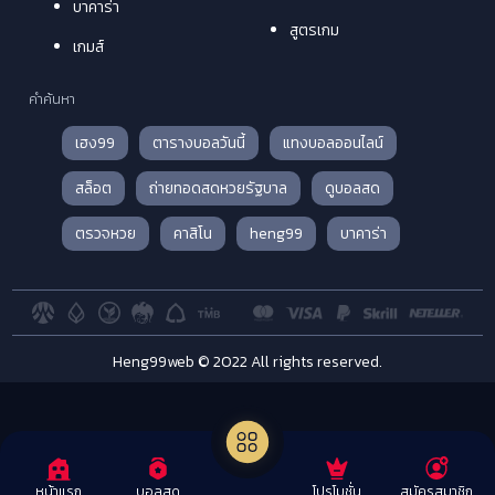
บาคาร่า
สูตรเกม
เกมส์
คำค้นหา
เฮง99
ตารางบอลวันนี้
แทงบอลออนไลน์
สล็อต
ถ่ายทอดสดหวยรัฐบาล
ดูบอลสด
ตรวจหวย
คาสิโน
heng99
บาคาร่า
Heng99web © 2022 All rights reserved.
โปรโมชั่น
สมัครสมาชิก
หน้าแรก
บอลสด