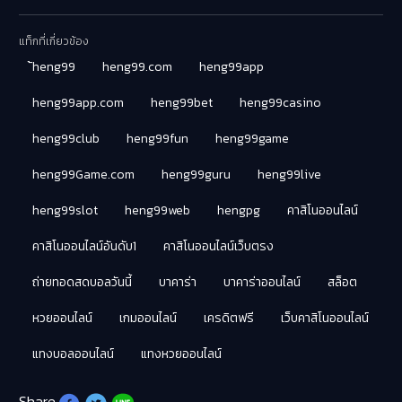
แท็กที่เกี่ยวข้อง
้heng99
heng99.com
heng99app
heng99app.com
heng99bet
heng99casino
heng99club
heng99fun
heng99game
heng99Game.com
heng99guru
heng99live
heng99slot
heng99web
hengpg
คาสิโนออนไลน์
คาสิโนออนไลน์อันดับ1
คาสิโนออนไลน์เว็บตรง
ถ่ายทอดสดบอลวันนี้
บาคาร่า
บาคาร่าออนไลน์
สล็อต
หวยออนไลน์
เกมออนไลน์
เครดิตฟรี
เว็บคาสิโนออนไลน์
แทงบอลออนไลน์
แทงหวยออนไลน์
Share