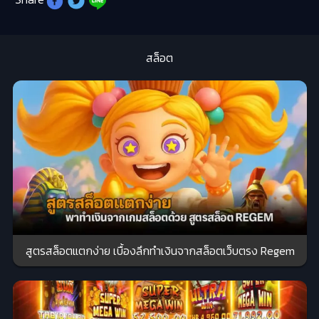
สล็อต
สูตรสล็อตแตกง่าย เบื้องลึกทำเงินจากสล็อตเว็บตรง Regem