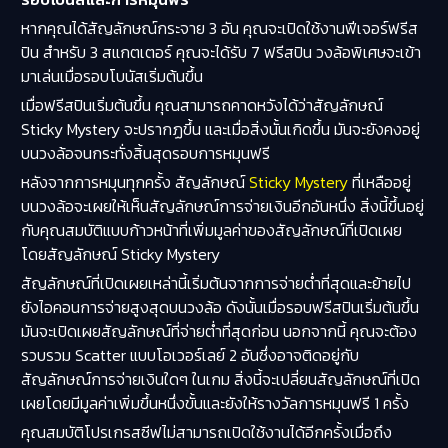
หากคุณได้สัญลักษณ์กระจาย 3 อัน คุณจะเปิดใช้งานฟีเจอร์ฟรีส
ปิน สำหรับ 3 สแกตเตอร์ คุณจะได้รับ 7 ฟรีสปิน วงล้อพิเศษจะเข้า
มาเล่นเมื่อรอบโบนัสเริ่มต้นขึ้น
เมื่อฟรีสปินเริ่มต้นขึ้น คุณสามารถคาดหวังได้ว่าสัญลักษณ์
Sticky Mystery จะปรากฏขึ้น และเมื่อสิ่งนั้นเกิดขึ้น มันจะยังคงอยู่
บนวงล้อจนกระทั่งสิ้นสุดรอบการหมุนฟรี
หลังจากการหมุนทุกครั้ง สัญลักษณ์
Sticky Mystery
ที่เหลืออยู่
บนวงล้อจะเผยให้เห็นสัญลักษณ์การจ่ายเงินอีกอันหนึ่ง สิ่งนี้ขึ้นอยู่
กับคุณสมบัติแบบก้าวหน้าที่เพิ่มมูลค่าของสัญลักษณ์ที่เปิดเผย
โดยสัญลักษณ์ Sticky Mystery
สัญลักษณ์ที่เปิดเผยเหล่านี้เริ่มต้นจากการจ่ายต่ำที่สุดและย้ายไป
ยังไอคอนการจ่ายสูงสุดบนวงล้อ ดังนั้นเมื่อรอบฟรีสปินเริ่มต้นขึ้น
มันจะเปิดเผยสัญลักษณ์ที่จ่ายต่ำที่สุดก่อน นอกจากนี้ คุณจะต้อง
รวบรวม Scatter แบบโอเวอร์เลย์ 2 อันซึ่งอาจติดอยู่กับ
สัญลักษณ์การจ่ายเงินใดๆ ในเกม สิ่งนี้จะเปลี่ยนสัญลักษณ์ที่เปิด
เผยโดยมีมูลค่าเพิ่มขึ้นหนึ่งขั้นและยังให้รางวัลการหมุนฟรี 1 ครั้ง
คุณสมบัติโปรเกรสซีฟไม่สามารถเปิดใช้งานได้อีกครั้งเมื่อถึง