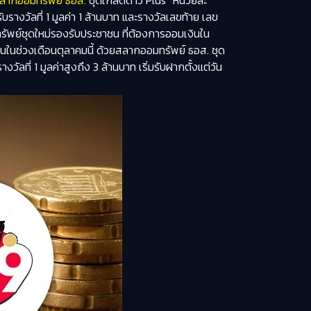
ลากออมทรัพย์ ธอส.
ชุดเกล็ดดาว Plus” หน่วยละ
รางวัลที่ 1 มูลค่า 1 ล้านบาท และรางวัลเลขท้าย เลข
ัพย์ชุดใหม่รองรับประชาชน ที่ต้องการออมเงินใน
ในช่วงเดือนตุลาคมนี้ ด้วยสลากออมทรัพย์ ธอส. ชุด
รางวัลที่ 1 มูลค่าสูงถึง 3 ล้านบาท เริ่มรับฝากตั้งแต่วัน