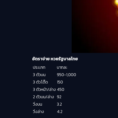
อัตราจ่าย หวยรัฐบาลไทย
ประเภท
บาทละ
3 ตัวบน
950-1,000
3 ตัวโต๊ด
150
3 ตัวหน้า/ล่าง
450
2 ตัวบน/ล่าง
92
วิ่งบน
3.2
วิ่งล่าง
4.2