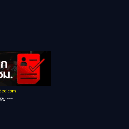
ded.com
ัน ***