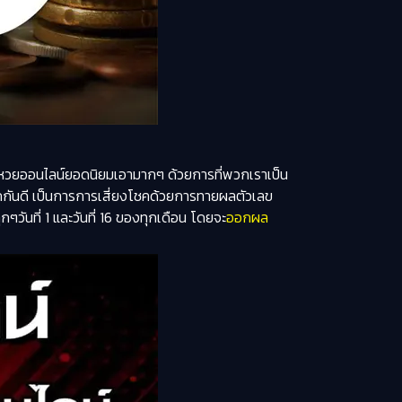
์หวยออนไลน์ยอดนิยมเอามากๆ ด้วยการที่พวกเราเป็น
้จักกันดี เป็นการการเสี่ยงโชคด้วยการทายผลตัวเลข
ันที่ 1 และวันที่ 16 ของทุกเดือน โดยจะ
ออกผล