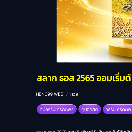
สลาก ธอส 2565 ออมเริ่มต้น
HENG99 WEB
หวย
สมัครรับเครดิตฟรี
ดูบอลสด
วิธีรับเครดิตฟ