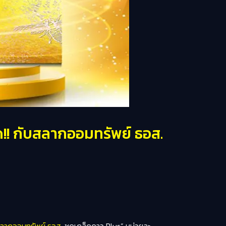
วด!! กับสลากออมทรัพย์ ธอส.