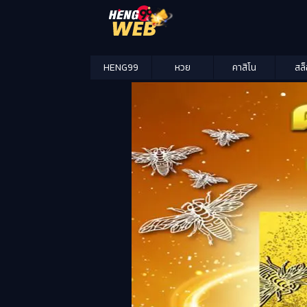
HENG99
หวย
คาสิโน
สล