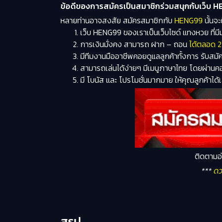
ข้อดีของการสมัครเป็นสมาชิกร่วมสนุกกับเว็บ 
หลายท่านอาจสงสัย สมัครสมาชิกกับ
HENG99
นั้นจ
เว็บ HENG99 ของเราเป็นเว็บไซด์ แทงหวย ที
การเงินมั่งคง สามารถ ฝาก – ถอน
ได้ตลอด 2
มีทีมงานมืออาชีพคอยดูแลลูกค้าทั้งการ รับสม
สามารถเล่นได้ง่ายๆ มีเมนูภาษาไทย โดยผ่านคอม
มี โบนัส และ โปรโมชั่นมากมาย ให้คุณลูกค้าได้เลื
ติดตามอ่
***
ดว
สรุป