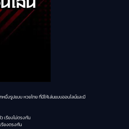
นึ่งรูปแบบ หวยไทย ที่มีให้เล่นแบบออนไลน์และมี
ัว เรียงไม่ตรงกัน
งเรียงตรงกัน