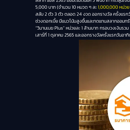
สลาก ธอส 2565 ออมเริ่มต้นแค่ 5 พันบาท ก็ได้ลุ้นเ
5,000 บาท (จำนวน 10 หมวด ๆ ละ
1,000,000 หน่วย 
สลับ 2 ตัว 3 ตัว ตลอด 24 งวด ออกรางวัล ครั้งแรก
ช่วงดอกเบี้ย มีแนวโน้มสูงขึ้นและทดแทนสลากออมทร
“วิมานเมฆ Plus” หน่วยละ 1 ล้านบาท กรอบวงเงินรวม
เสาร์ที่ 1 ตุลาคม 2565 และออกรางวัลครั้งแรกวันอาทิต