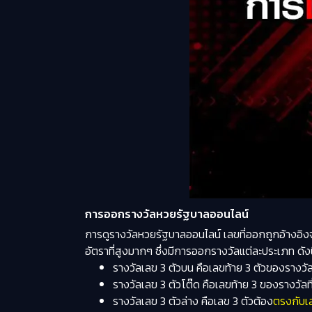
การออกรางวัลหวยรัฐบาลออนไลน์
การดูรางวัลหวยรัฐบาลออนไลน์ เลขที่ออกถูกอ้างอิ
อัตราที่สูงมากๆ ซึ่งมีการออกรางวัลแต่ละประเภท ดังน
รางวัลเลข 3 ตัวบน คือเลขท้าย 3 ตัวของรางวั
รางวัลเลข 3 ตัวโต๊ด คือเลขท้าย 3 ของรางวัลที
รางวัลเลข 3 ตัวล่าง คือเลข 3 ตัวต้อง
ตรงกับเ