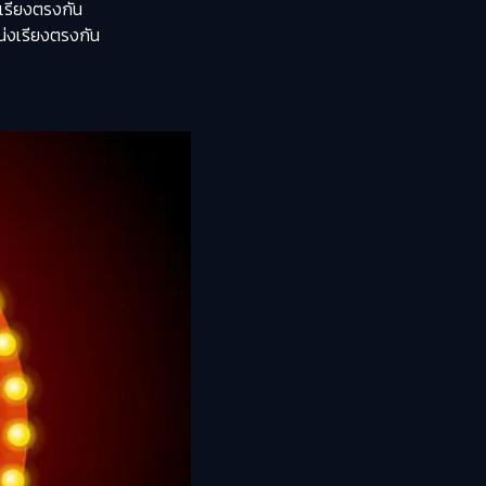
งเรียงตรงกัน
น่งเรียงตรงกัน