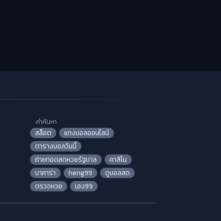
คำค้นหา
สล็อต
แทงบอลออนไลน์
ตารางบอลวันนี้
ถ่ายทอดสดหวยรัฐบาล
คาสิโน
บาคาร่า
heng99
ดูบอลสด
ตรวจหวย
เฮง99