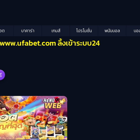
็อต
บาคาร่า
เกมส์
โปรโมชั่น
พนันบอล
บอ
www.ufabet.com ลิ้งเข้าระบบ24
รี