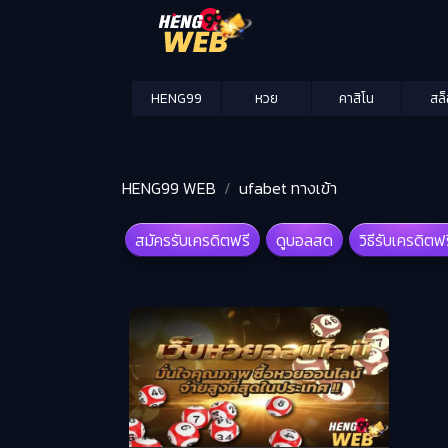
HENG99
หวย
คาสิโน
สล
HENG99 WEB
ufabet ทางเข้า
สมัครรับเครดิตฟรี
ดูบอลสด
วิธีรับเครดิตฟ