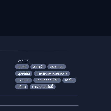
คำค้นหา
เฮง99
บาคาร่า
ตรวจหวย
ดูบอลสด
ถ่ายทอดสดหวยรัฐบาล
heng99
แทงบอลออนไลน์
คาสิโน
สล็อต
ตารางบอลวันนี้