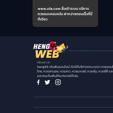
www.ufa.com ลิ้งเข้าระบบ บริการ
หวยแบบครบครัน ฝากง่ายถอนเร็วที่นี่
ที่เดียว
About Us
Heng99 เดิมพันออนไลน์ เปิดให้บริการครบวงจร หวยออนไ
ไทย, หวยฮานอย, หวยลาว, หวยมาเลย์, หวยหุ้น, หวยยี่กี แล
และเกมเดิมพันอีกมากมายให้เล่น