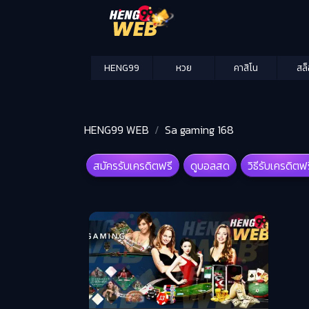
HENG99
หวย
คาสิโน
สล
HENG99 WEB
Sa gaming 168
สมัครรับเครดิตฟรี
ดูบอลสด
วิธีรับเครดิตฟ