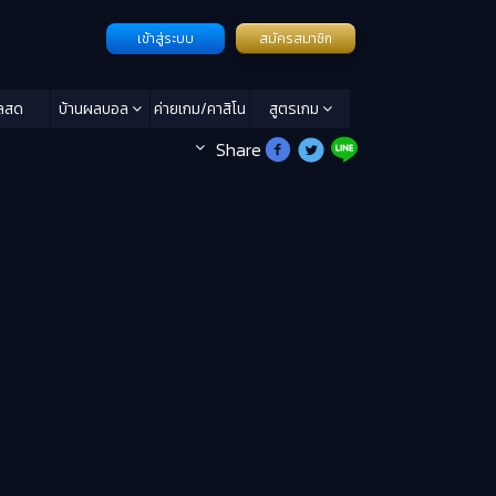
เข้าสู่ระบบ
สมัครสมาชิก
ลสด
บ้านผลบอล
ค่ายเกม/คาสิโน
สูตรเกม
Share