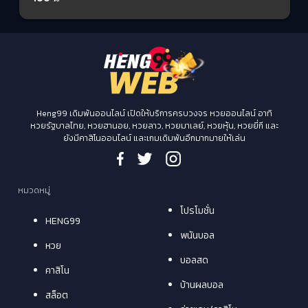
Heng99 เดิมพันออนไลน์ เปิดให้บริการครบวงจร หวยออนไลน์ อาทิ
หวยรัฐบาลไทย, หวยฮานอย, หวยลาว, หวยมาเลย์, หวยหุ้น, หวยยี่กี และ
ยังมีคาสิโนออนไลน์ และเกมเดิมพันอีกมากมายให้เล่น
หมวดหมู่
โปรโมชั่น
HENG99
พนันบอล
หวย
บอลสด
คาสิโน
บ้านผลบอล
สล็อต