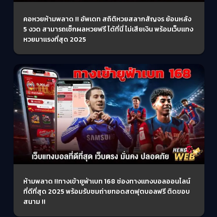
คอหวยห้ามพลาด !! อัพเดท สถิติหวยสลากสัญจร ย้อนหลัง
5 งวด สามารถเช็กผลหวยฟรี ได้ที่นี่ ไม่เสียเงิน พร้อมเว็บแทง
หวยมาแรงที่สุด 2025
ห้ามพลาด !!ทางเข้ายูฟ่าเบท 168 ช่องทางแทงบอลออนไลน์
ที่ดีที่สุด 2025 พร้อมรับชมถ่ายทอดสดฟุตบอลฟรี ติดขอบ
สนาม !!