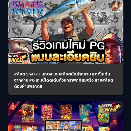
สล็อต Shark Hunter เกมสล็อตนักล่าฉลาม สุดตื่นเต้น
จากค่าย PG เกมนี้โดดเด่นด้วยกราฟิกที่สมจริง สายสล็อต
ต้องห้ามพลาด!!