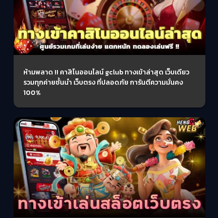
ห้ามพลาด !! คาสิโนออนไลน์ gclub ทางเข้าล่าสุด เว็บเดียว
รวมทุกค่ายชั้นนำ เว็บตรง ที่ปลอดภัย การันตีความมั่นคง
100%