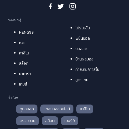
หมวดหมู่
โปรโมชั่น
HENG99
พนันบอล
หวย
บอลสด
คาสิโน
บ้านผลบอล
สล็อต
ค่ายเกม/คาสิโน
บาคาร่า
สูตรเกม
เกมส์
คำค้นหา
ดูบอลสด
แทงบอลออนไลน์
คาสิโน
ตรวจหวย
สล็อต
เฮง99