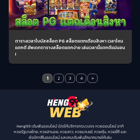
ตารางเวลาโบนัสสล็อต PG สล็อตแตกเดือนสิงหา เวลาไหน
แตกดี อัพเดทตารางสล็อตแตกง่าย เล่นเวลานี้แตกดีแน่นอน
!
1
2
3
4
»
Heng99 เดิมพันออนไลน์ เปิดให้บริการครบวงจร หวยออนไลน์ อาทิ
หวยรัฐบาลไทย, หวยฮานอย, หวยลาว, หวยมาเลย์, หวยหุ้น, หวยยี่กี และ
ยังมีคาสิโนออนไลน์ และเกมเดิมพันอีกมากมายให้เล่น