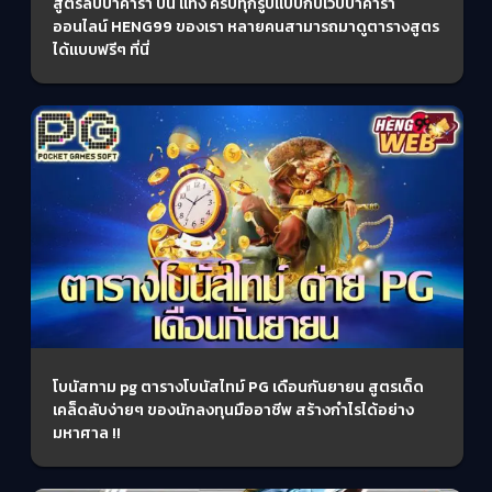
สูตรลับบาคาร่า ปั่น แทง ครบทุกรูปแบบกับเว็บบาคาร่า
ออนไลน์ HENG99 ของเรา หลายคนสามารถมาดูตารางสูตร
ได้แบบฟรีๆ ที่นี่
โบนัสทาม pg ตารางโบนัสไทม์ PG เดือนกันยายน สูตรเด็ด
เคล็ดลับง่ายๆ ของนักลงทุนมืออาชีพ สร้างกำไรได้อย่าง
มหาศาล !!