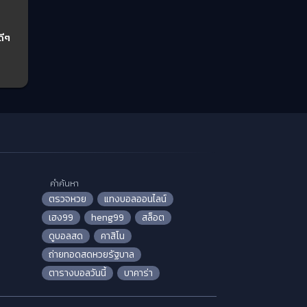
ดีๆ
คำค้นหา
ตรวจหวย
แทงบอลออนไลน์
เฮง99
heng99
สล็อต
ดูบอลสด
คาสิโน
ถ่ายทอดสดหวยรัฐบาล
ตารางบอลวันนี้
บาคาร่า