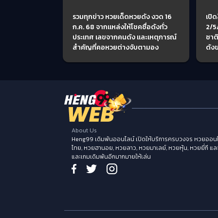
รวมทุกข่าว หวยเด็ดหวยดัง งวด 16
เปิ
ก.ค. 68 จากแหล่งให้โชคชื่อดังทั่ว
2/5
ประเทศ เลขจากคนดัง และเหตุการณ์
ชาต
สำคัญที่คอหวยต่างจับตามอง
ดัง
About Us
Heng99 เดิมพันออนไลน์ เปิดให้บริการครบวงจร หวยออนไ
ไทย, หวยฮานอย, หวยลาว, หวยมาเลย์, หวยหุ้น, หวยยี่กี แล
และเกมเดิมพันอีกมากมายให้เล่น