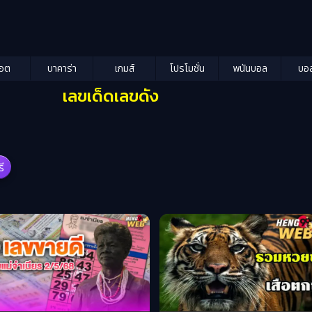
็อต
บาคาร่า
เกมส์
โปรโมชั่น
พนันบอล
บอ
เลขเด็ดเลขดัง
รี