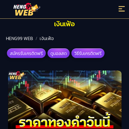
เงินเฟ้อ
HENG99 WEB
เงินเฟ้อ
สมัครรับเครดิตฟรี
ดูบอลสด
วิธีรับเครดิตฟรี