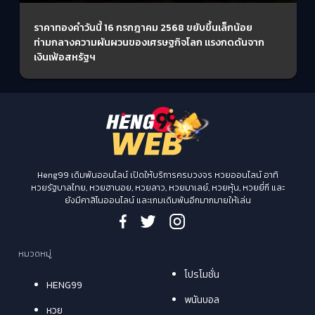
ราคาทองคำวันนี้ 16 กรกฎาคม 2568 ขยับขึ้นเล็กน้อย
ท่ามกลางความผันผวนของเศรษฐกิจโลก แรงกดดันจาก
เงินเฟ้อสหรัฐฯ
Heng99 เดิมพันออนไลน์ เปิดให้บริการครบวงจร หวยออนไลน์ อาทิ
หวยรัฐบาลไทย, หวยฮานอย, หวยลาว, หวยมาเลย์, หวยหุ้น, หวยยี่กี และ
ยังมีคาสิโนออนไลน์ และเกมเดิมพันอีกมากมายให้เล่น
หมวดหมู่
โปรโมชั่น
HENG99
พนันบอล
หวย