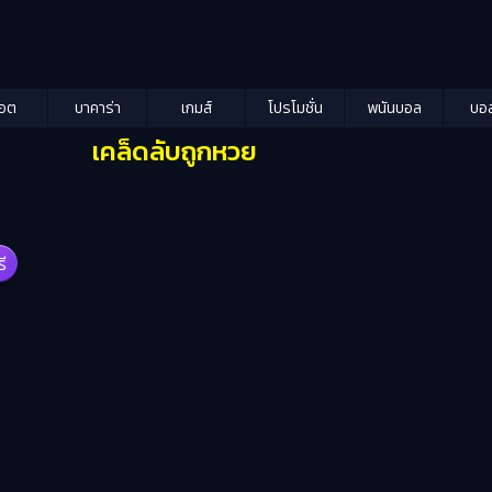
็อต
บาคาร่า
เกมส์
โปรโมชั่น
พนันบอล
บอ
เคล็ดลับถูกหวย
รี