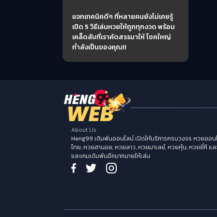
แจกเทคนิคดีๆ ที่หลายคนยังไม่เคยรู้
เปิด 5 วิธีเล่นหวยให้ถูกทุกงวด พร้อม
เคล็ดลับที่เราคัดสรรมาให้ โชคใหญ่
กำลังเป็นของคุณ!!
About Us
Heng99 เดิมพันออนไลน์ เปิดให้บริการครบวงจร หวยออนไ
ไทย, หวยฮานอย, หวยลาว, หวยมาเลย์, หวยหุ้น, หวยยี่กี แล
และเกมเดิมพันอีกมากมายให้เล่น