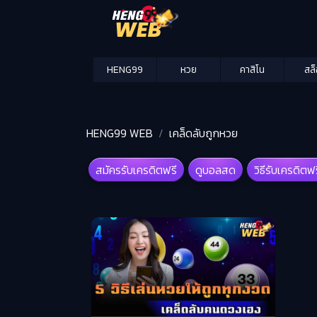
HENG99
หวย
คาสิโน
สล
HENG99 WEB
เคล็ดลับถูกหวย
สมัครรับเครดิตฟรี
ดูบอลสด
วิธีรับเครดิตฟ