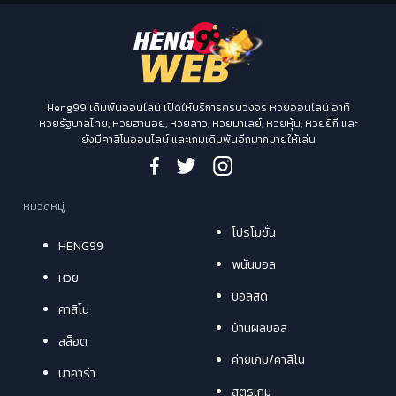
Heng99 เดิมพันออนไลน์ เปิดให้บริการครบวงจร หวยออนไลน์ อาทิ
หวยรัฐบาลไทย, หวยฮานอย, หวยลาว, หวยมาเลย์, หวยหุ้น, หวยยี่กี และ
ยังมีคาสิโนออนไลน์ และเกมเดิมพันอีกมากมายให้เล่น
หมวดหมู่
โปรโมชั่น
HENG99
พนันบอล
หวย
บอลสด
คาสิโน
บ้านผลบอล
สล็อต
ค่ายเกม/คาสิโน
บาคาร่า
สูตรเกม